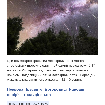
Цей неймовірно красивий метеорний потік можна
спостерігати щороку у один і той самий період року. З 17
липня по 24 серпня над Землею спостерігатиметься
найбільш видовищний літній метеорний потік - Персеїди,
максимальна активність очікується 12–13 серпн...
Покрова Пресвятої Богородиці: Народні
повір'я і традиції свята
середа, 1 жовтень 2025, 19:50