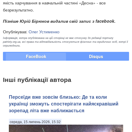
якість харчування в навчальній частині «Десна» - все
безрезультатно.
Пізніше Юрій Бірюков видалив свій запис з facebook.
Опублікував:
Олег Устименко
Інформація, котра опублікована на цій сторінці не має стосунку до редакції порталу
patrioty.org.ua, всі права та відповідальність стосуються фізичних та юридичних осіб, котрі її
оприлюднили.
FaceBook
Disqus
Інші публікації автора
Персеїди вже зовсім близько: Де та коли
українці зможуть спостерігати найяскравіший
зорепад літа вже наближається
середа, 15 липень 2026, 15:32