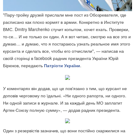
"Пару-тройку друзей прислали мне пост из Обозревателя, где
расписано как плохо кормят в армии. Конкретно в Институте
ВМС. Dmitry Marchenko стучит копытом, хочет ехать. Проверки,
то-се… И не только он один. А я вот читаю, смотрю на все это и
думаю… и думаю, что я постараюсь узнать реальное имя этого
курсанта и сделать все, чтобы его отчислили", — написав на
своїй сторінці в facebook радник президента України Юрій
Бірюков, передають
Патріоти України
.
У коментарях він додав, що це пов'язано з тим, що курсант не
доповів черговому по їдальні. «Ни одного рапорта, ни одного.
Ни одной записи в журнале. И за каждый день МО заплатит
Артек-Союзу полную сумму», — додав радник президента.
Один з резервістів зазначив, що вони постійно скаржилися на