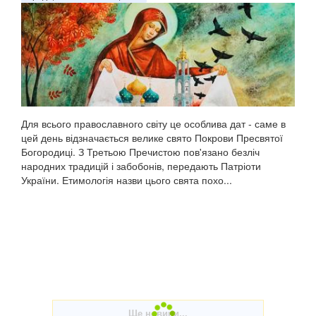
Для всього православного світу це особлива дат - саме в
цей день відзначається велике свято Покрови Пресвятої
Богородиці. З Третьою Пречистою пов'язано безліч
народних традицій і забобонів, передають Патріоти
України. Етимологія назви цього свята похо...