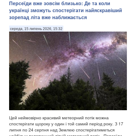
Персеїди вже зовсім близько: Де та коли
українці зможуть спостерігати найяскравіший
зорепад літа вже наближається
середа, 15 липень 2026, 15:32
Цей неймовірно красивий метеорний потік можна
спостерігати щороку у один і той самий період року. З 17
липня по 24 серпня над Землею спостерігатиметься
найбільш видовищний літній метеорний потік - Персеїди,