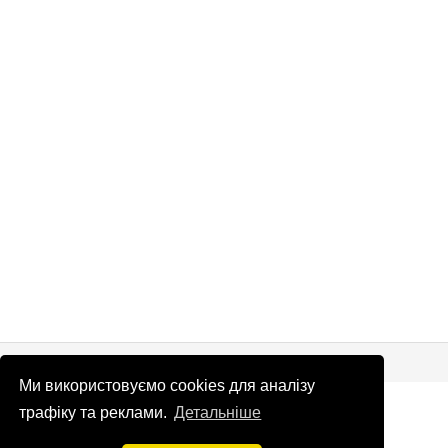
© Патріоти України 2026
Правова інформація
Ми використовуємо cookies для аналізу
info
@
patrioty.org.ua
трафіку та реклами.
Детальніше