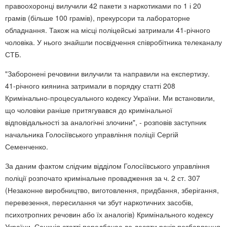
правоохоронці вилучили 42 пакети з наркотиками по 1 і 20
грамів (більше 100 грамів), прекурсори та лабораторне
обладнання. Також на місці поліцейські затримали 41-річного
чоловіка. У нього знайшли посвідчення співробітника телеканалу
СТБ.
"Заборонені речовини вилучили та направили на експертизу.
41-річного киянина затримали в порядку статті 208
Кримінально-процесуального кодексу України. Ми встановили,
що чоловіки раніше притягувався до кримінальної
відповідальності за аналогічні злочини", - розповів заступник
начальника Голосіївського управління поліції Сергій
Семенченко.
За даним фактом слідчим відділом Голосіївського управління
поліції розпочато кримінальне провадження за ч. 2 ст. 307
(Незаконне виробництво, виготовлення, придбання, зберігання,
перевезення, пересилання чи збут наркотичних засобів,
психотропних речовин або їх аналогів) Кримінального кодексу
України. Санкція статті передбачає до десяти років позбавлення