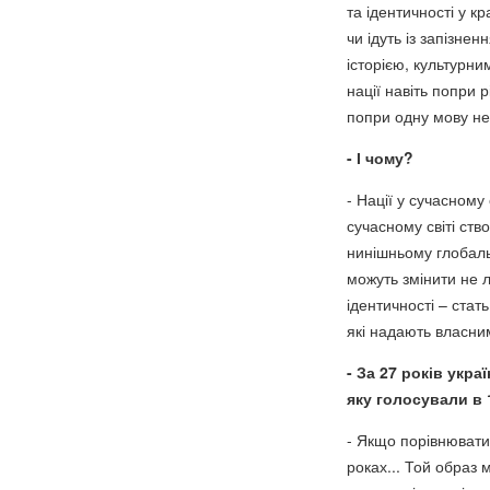
та ідентичності у к
чи ідуть із запізне
історією, культурни
нації навіть попри 
попри одну мову не
- І чому?
- Нації у сучасному 
сучасному світі ств
нинішньому глобаль
можуть змінити не 
ідентичності – стать
які надають власни
- За 27 років укра
яку голосували в 
- Якщо порівнювати 
роках... Той образ 