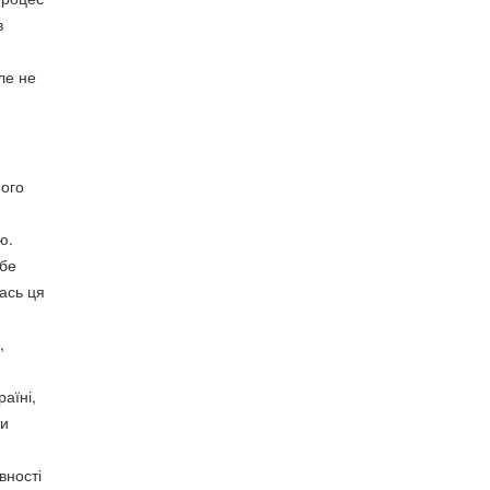
в
ле не
ного
ю.
ебе
лась ця
,
аїні,
ти
вності