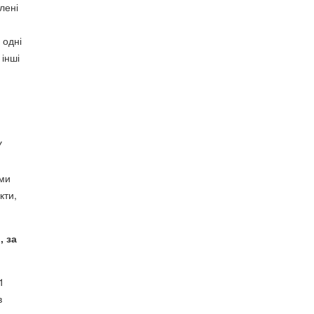
лені
,
 одні
 інші
У
рми
кти,
, за
1
в