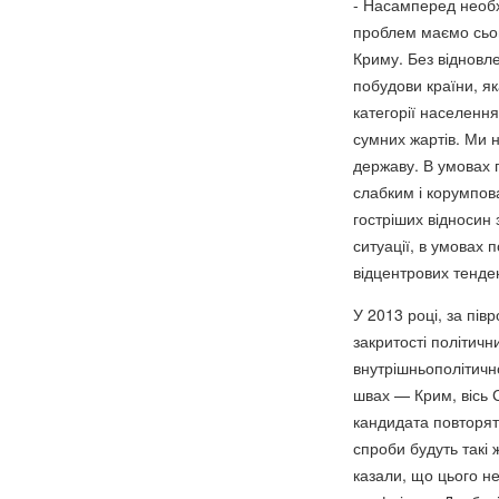
- Насамперед необх
проблем маємо сього
Криму. Без відновл
побудови країни, я
категорії населенн
сумних жартів. Ми н
державу. В умовах п
слабким і корумпов
гостріших відносин 
ситуації, в умовах 
відцентрових тенден
У 2013 році, за пів
закритості політичн
внутрішньополітичн
швах — Крим, вісь С
кандидата повторять
спроби будуть такі ж
казали, що цього не