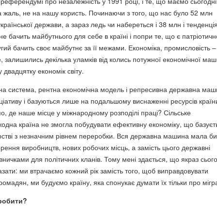
а референдумі про незалежність у 1991 році, і те, що маємо сьогодн
на жаль, не на нашу користь. Починаючи з того, що нас було 52 млн
раїнської держави, а зараз ледь чи набереться і 38 млн і тенденці
е бачить майбутнього для себе в країні і попри те, що є патріотич
гий бачить своє майбутнє за її межами. Економіка, промисловість –
, залишились декілька уламків від колись потужної економічної маш
 двадцятку економік світу.
чна система, рентна економічна модель і репресивна державна ма
іціативу і базуються лише на подальшому виснаженні ресурсів країн
о, де наше місце у міжнародному розподілі праці? Сільське
одна країна не змогла побудувати ефективну економіку, що базуєт
рстві з незначним рівнем переробки. Вся державна машина мала би
рення виробництв, нових робочих місць, а замість цього державні
дівничками для політичних кланів. Тому мені здається, що якраз сьог
азати: ми втрачаємо кожний рік замість того, щоб виправдовувати
омадян, ми будуємо країну, яка спонукає думати їх тільки про мігр
 робити?