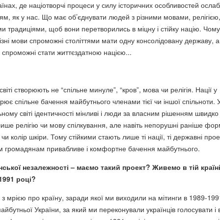
раїнах, де націотворчі процеси у силу історичних особливостей ослаб
нням, як у нас. Що має об’єднувати людей з різними мовами, релігією
ми традиціями, щоб вони перетворились в міцну і стійку націю. Чому
різні мови спроможні століттями мати одну консолідовану державу, а
 спроможні стати життєздатною нацією...
світі створюють не “спільне минуле”, “кров”, мова чи релігія. Нації у
орює спільне бачення майбутнього членами тієї чи іншої спільноти. 
ному світі ідентичності мінливі і люди за власним рішенням швидко
лише релігію чи мову спілкування, але навіть непорушні раніше фо
 чи колір шкіри. Тому стійкими стають лише ті нації, ті державні прое
м громадянам привабливе і комфортне бачення майбутнього.
їнської незалежності – маємо такий проект? Живемо в тій країні
1991 році?
з мрією про країну, заради якої ми виходили на мітинги в 1989-199
майбутньої України, за який ми переконували українців голосувати і 