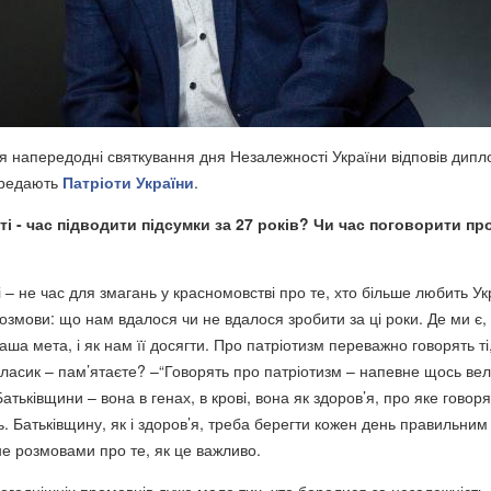
ння напередодні святкування дня Незалежності України відповів дип
ередають
Патріоти України
.
ті - час підводити підсумки за 27 років? Чи час поговорити пр
 – не час для змагань у красномовстві про те, хто більше любить Ук
озмови: що нам вдалося чи не вдалося зробити за ці роки. Де ми є,
ша мета, і як нам її досягти. Про патріотизм переважно говорять ті
 класик – пам’ятаєте? –“Говорять про патріотизм – напевне щось ве
атьківщини – вона в генах, в крові, вона як здоров’я, про яке говоря
ь. Батьківщину, як і здоров’я, треба берегти кожен день правильним
не розмовами про те, як це важливо.