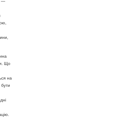
і —
я
ною,
ини,
шина
и. Що
ься на
 бути
одні
ацію.