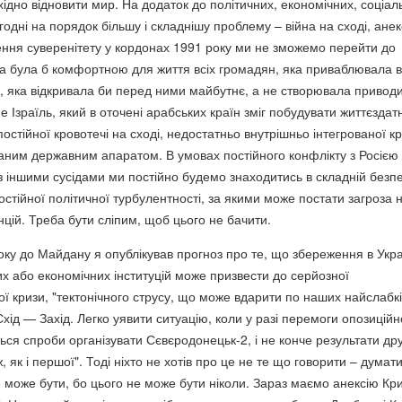
ідно відновити мир. На додаток до політичних, економічних, соціал
дні на порядок більшу і складнішу проблему – війна на сході, анек
ення суверенітету у кордонах 1991 року ми не зможемо перейти до
ка була б комфортною для життя всіх громадян, яка приваблювала в
я, яка відкривала би перед ними майбутнє, а не створювала привод
е Ізраїль, який в оточені арабських країн зміг побудувати життєздат
остійної кровотечі на сході, недостатньо внутрішньо інтегрованої кр
аним державним апаратом. В умовах постійного конфлікту з Росією 
з іншими сусідами ми постійно будемо знаходитись в складній безпе
постійної політичної турбулентності, за якими може постати загроза 
цій. Треба бути сліпим, щоб цього не бачити.
року до Майдану я опублікував прогноз про те, що збереження в Укра
их або економічних інституцій може призвести до серйозної
ої кризи, "тектонічного струсу, що може вдарити по наших найслабк
хід — Захід. Легко уявити ситуацію, коли у разі перемоги опозиційн
ся спроби організувати Сєвєродонецьк-2, і не конче результати дру
, як і першої". Тоді ніхто не хотів про це не те що говорити – думат
 може бути, бо цього не може бути ніколи. Зараз маємо анексію Кри