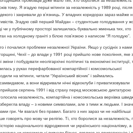
ьогоднішніх промовців дуже мало тих, хто боролися за незалежність
ків тому. Я згадую перші мітинги за незалежність у 1989 році, після
 декого і закривали до в’язниць. У владних коридорах зараз майже н
тивістів. Згадую свій перший Майдан – студентське голодування у жо
ці чи у публічному просторі залишилась буквально жменька тих, хто
тах на холодному граніті з білою пов’язкою з написом “Я голодую”.
го і почалися проблеми незалежної України. Якщо у сусідніх з нами
горщині, Чехії – до влади у 1991 році прийшло нове покоління, яке 
зміни і побудувати неолігархічні політичні та економічні інституції, 
шилась у руках перефарбованої компартійної і комсомольської
дили на мітинги, читали “Український вісник” і займались
самвидавом, а вони відкривали нічні відеоклуби і приватизовували
 прийшов серпень 1991 і від страху перед московською диктатурою
олосила незалежність, компартійна і комсомольська верхівка швид
зберегла владу – з новими символами, але з тими ж людьми. І знач
ми гри. Чи взагалі без правил. Багато з них зараз чи не найбільші
ше говорять про мову чи релігію. Ті, хто боролися за незалежність, п
історію національного відродження чи українського націоналізму, а
латура чи комсомольці вивчали бізнес, взялися за приватизацію і 