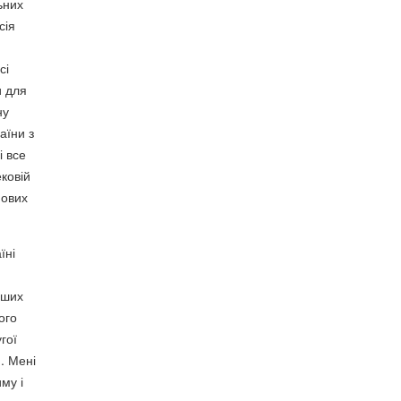
ьних
сія
сі
и для
ну
аїни з
і все
ковій
нових
їні
іших
ого
гої
и. Мені
му і