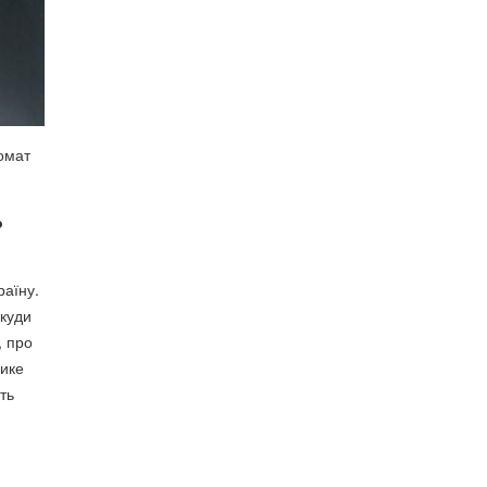
ломат
о
раїну.
 куди
, про
лике
ть