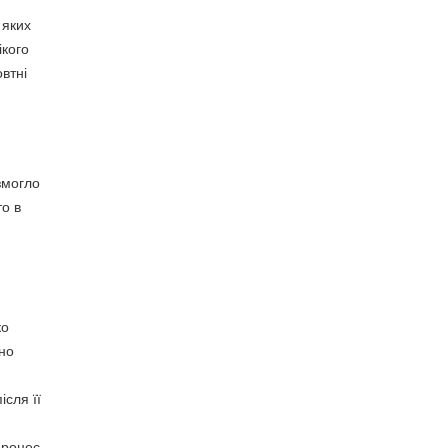
 яких
ікого
втні
змогло
то в
ко
но
ісля її
процес