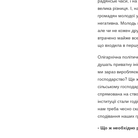
радянські часи, і н
велика різниця. І, 
громадян молодої ук
негативна. Молодь н
але чи не кожен дру
втрачено майже все
що входила в першу
Олігархічна політи
душать приватну ін
ми зараз виробляєм
господарство? Ще ж
сільському господа
спрямована на ство
інституції стали го
нам треба чесно ск
сподівання наших гр
- Що ж необхідно