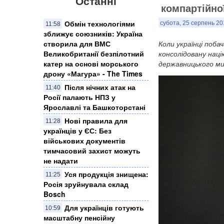
Останні
компартійно
Обмін технологіями
субота, 25 серпень 20
11:58
зближує союзників: Україна
створила для ВМС
Коли українці поб
Великобританії безпілотний
консолідовану нац
катер на основі морського
державницького м
дрону «Магура» - The Times
Після нічних атак на
11:40
Росії палають НПЗ у
Ярославлі та Башкоторстані
Нові правила для
11:28
українців у ЄС: Без
військових документів
тимчасовий захист можуть
не надати
Уся продукція знищена:
11:25
Росія зруйнувала склад
Bosch
Для українців готують
10:59
масштабну пенсійну