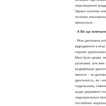
перетворення влади 
Україні політико-ол
політико-економічн
змінюється...
-
А Ви що вивчали
- Моя дипломна роб
відродження в кінці
перших українських 
Мені було цікаво, я
русинами, але вже з
модифікація іденти
змінити – чи доповн
ідентичність, як і ч
подальшому з’явили
щодо державної пол
наднаціональні про
послаблює націонал