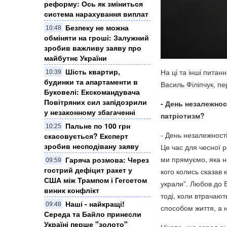
реформу: Ось як зміниться
система нарахування виплат
Безпеку не можна
10:48
обміняти на гроші: Залужний
зробив важливу заяву про
майбутнє України
Шість квартир,
На ці та інші пита
10:39
будинки та апартаменти в
Василь Філіпчук, п
Буковелі: Екскомандувача
Повітряних сил запідозрили
- День незалежнос
у незаконному збагаченні
патріотизм?
Пальне по 100 грн
10:25
- День незалежності
скасовується? Експерт
зробив несподівану заяву
Це час для чесної р
ми прямуємо, яка на
Гаряча розмова: Через
09:59
гострий дефіцит ракет у
кого колись сказав
США між Трампом і Гегсетом
украли”. Любов до Б
виник конфлікт
тоді, коли втрачают
Наші - найкращі!
09:48
способом життя, а 
Середа та Байло принесли
Україні перше "золото"