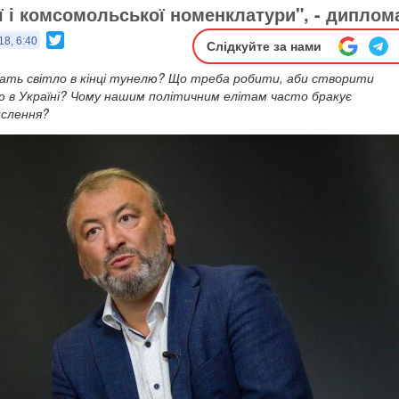
ї і комсомольської номенклатури", - диплом
Twitter
18, 6:40
Слідкуйте за нами
ачать світло в кінці тунелю? Що треба робити, аби створити
ію в Україні? Чому нашим політичним елітам часто бракує
ислення?