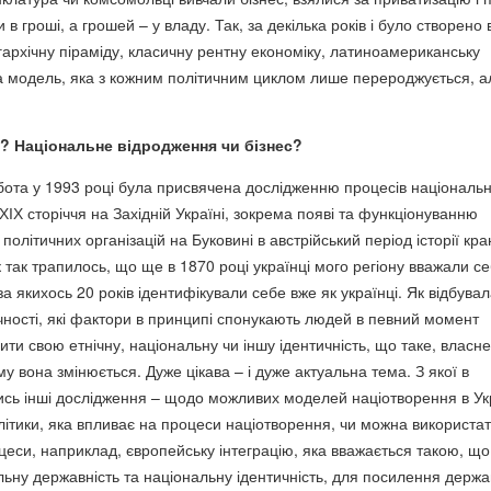
в гроші, а грошей – у владу. Так, за декілька років і було створено 
ігархічну піраміду, класичну рентну економіку, латиноамериканську
а модель, яка з кожним політичним циклом лише перероджується, а
? Національне відродження чи бізнес?
ота у 1993 році була присвячена дослідженню процесів національ
 ХІХ сторіччя на Західній Україні, зокрема появі та функціонуванню
політичних організацій на Буковині в австрійський період історії кра
к так трапилось, що ще в 1870 році українці мого регіону вважали с
а якихось 20 років ідентифікували себе вже як українці. Як відбува
чності, які фактори в принципі спонукають людей в певний момент
ити свою етнічну, національну чи іншу ідентичність, що таке, власне
ому вона змінюється. Дуже цікава – і дуже актуальна тема. З якої в
сь інші дослідження – щодо можливих моделей націотворення в Укр
ітики, яка впливає на процеси націотворення, чи можна використа
цеси, наприклад, європейську інтеграцію, яка вважається такою, що
ьну державність та національну ідентичність, для посилення держа