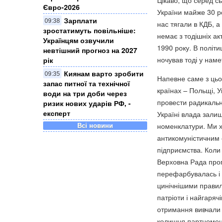
Цікаво, що серед с
Євро-2026
України майже 30 ро
Зарплати
09:38
нас тягали в КДБ, а
зростатимуть повільніше:
немає з тодішніх ак
Українцям озвучили
1990 року. В політи
невтішний прогноз на 2027
ночував тоді у наме
рік
Киянам варто зробити
09:35
Напевне саме з цьо
запас питної та технічної
країнах – Польщі, У
води на три доби через
провести радикальні 
ризик нових ударів РФ, -
експерт
Україні влада зали
Всі новини
номенклатури. Ми хо
антикомуністичним 
підприємства. Коли
Верховна Рада прог
перефарбувалась і 
цинічнішими правила
патріоти і найгарячі
отримання вивчали 
колишня партноменк