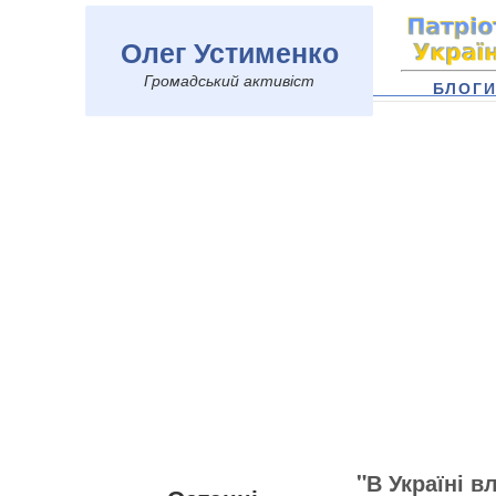
Олег Устименко
Громадський активіст
БЛОГ
"В Україні 