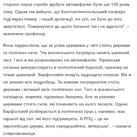
сторони перші спроби здобути автокефалію були ще 100 років
тому. Однак так вийшло, що Константинопольський патріарх
тоді якраз помер, і нашій делегації, по суті, не було до кого
звертатися. Повернутися до цього питання так і не вдалося", –
зазначила професор.
Вона підкреслила, що за усіма церквами у світі стоять держави
та політичні сили. "На вселенського патріарха чинять шалений
тиск. І все ж ми розраховуємо на автокефалію. Українське
питання використовують в геополітичній боротьбі, причому не
тільки церковній. Варфоломію можуть надходити погрози. Ми ж
не знаємо всіх подробиць. За кожним патріархатом стоїть
держава і великий загін політичних сил. Того ж вселенського
патріарха, зокрема, підтримує Америка. Але за різними
церквами стоять сили, які починають на нього тиснути. Однак
Варфоломій розбирається в політичних іграх і, напевно, має
гарантії від сил, які його підтримують. А РПЦ – це не
європейська церква, вона середньовічна, імперська", – сказала
співрозмовниця.