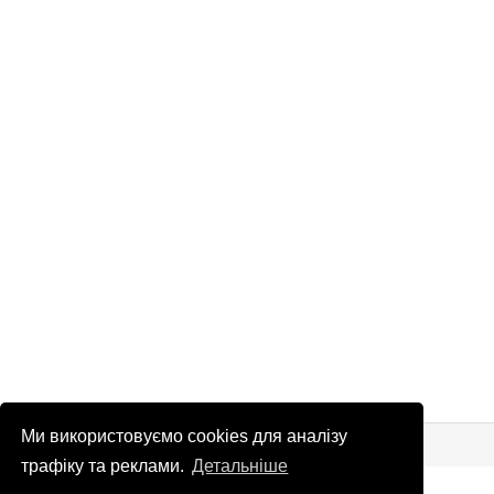
Ми використовуємо cookies для аналізу
© Патріоти України 2026
Правова інформація
трафіку та реклами.
Детальніше
info
@
patrioty.org.ua