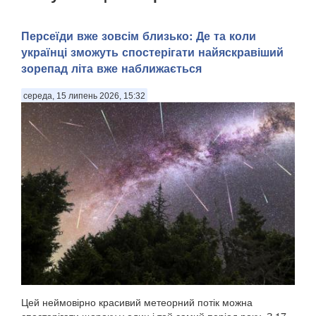
Персеїди вже зовсім близько: Де та коли
українці зможуть спостерігати найяскравіший
зорепад літа вже наближається
середа, 15 липень 2026, 15:32
Цей неймовірно красивий метеорний потік можна
спостерігати щороку у один і той самий період року. З 17