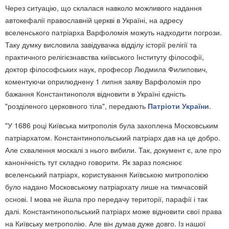
Через ситуацію, що склалася навколо можливого надання
автокефалії православній церкві в Україні, на адресу
вселенського патріарха Варфоломія можуть надходити погрози.
Таку думку висловила завідувачка відділу історії релігії та
практичного релігієзнавства київського Інституту філософії,
доктор філософських наук, професор Людмила Филипович,
коментуючи оприлюднену 1 липня заяву Варфоломія про
бажання Константинополя відновити в Україні єдність
"розділеного церковного тіла", передають
Патріоти України
.
"У 1686 році Київська митрополія була захоплена Московським
патріархатом. Константинопольський патріарх дав на це добро.
Але схвалення москалі з нього вибили. Так, документ є, але про
канонічність тут складно говорити. Як зараз пояснює
вселенський патріарх, користування Київською митрополією
було надано Московському патріархату лише на тимчасовій
основі. І мова не йшла про передачу території, парафії і так
далі. Константинопольський патріарх може відновити свої права
на Київську метрополію. Але він думав дуже довго. Із нашої