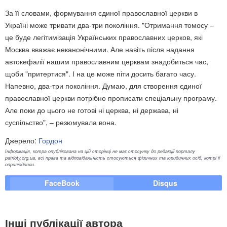
За її словами, формування єдиної православної церкви в
Україні може тривати два-три покоління. "Отримання томосу –
це буде легітимізація Українських православних церков, які
Москва вважає неканонічними. Але навіть після надання
автокефалії нашим православним церквам знадобиться час,
щоби "притертися". І на це може піти досить багато часу.
Напевно, два-три покоління. Думаю, для створення єдиної
православної церкви потрібно прописати спеціальну програму.
Але поки до цього не готові ні церква, ні держава, ні
суспільство", – резюмувала вона.
Джерело:
Гордон
Інформація, котра опублікована на цій сторінці не має стосунку до редакції порталу
patrioty.org.ua, всі права та відповідальність стосуються фізичних та юридичних осіб, котрі її
оприлюднили.
FaceBook
Disqus
Інші публікації автора