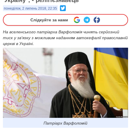
Twitter
понеділок, 2 липень 2018, 22:35
Слідкуйте за нами
На вселенського патріарха Варфоломія чинять серйозний
тиск у зв'язку з можливим наданням автокефалії православній
церкві в Україні.
Патріарх Варфоломій