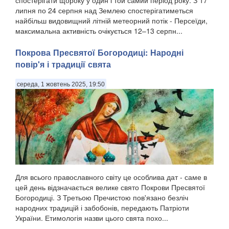
липня по 24 серпня над Землею спостерігатиметься
найбільш видовищний літній метеорний потік - Персеїди,
максимальна активність очікується 12–13 серпн...
Покрова Пресвятої Богородиці: Народні
повір'я і традиції свята
середа, 1 жовтень 2025, 19:50
Для всього православного світу це особлива дат - саме в
цей день відзначається велике свято Покрови Пресвятої
Богородиці. З Третьою Пречистою пов'язано безліч
народних традицій і забобонів, передають Патріоти
України. Етимологія назви цього свята похо...