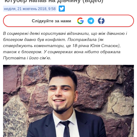
Twitter
неділя, 21 жовтень 2018, 9:58
Слідкуйте за нами
В соцмережі деякі користувачі відзначили, що між дівчиною і
блогером давно був конфлікт. Постраждала (як
стверджують коментатори, це 18-річна Юлія Стасюк),
також є блогером. У соцмережах вона нібито ображала
Пустовіта і його сім'ю.