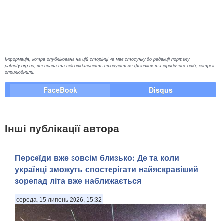
Інформація, котра опублікована на цій сторінці не має стосунку до редакції порталу
patrioty.org.ua, всі права та відповідальність стосуються фізичних та юридичних осіб, котрі її
оприлюднили.
FaceBook
Disqus
Інші публікації автора
Персеїди вже зовсім близько: Де та коли
українці зможуть спостерігати найяскравіший
зорепад літа вже наближається
середа, 15 липень 2026, 15:32