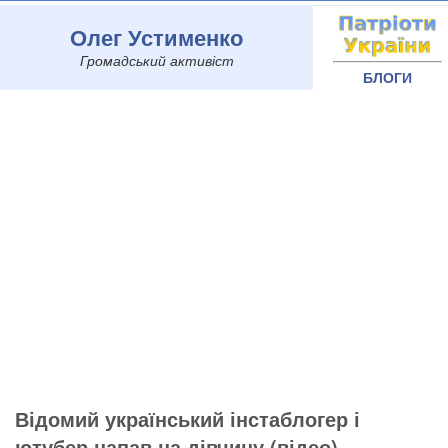
Олег Устименко
Громадський активіст
БЛОГИ
Відомий український інстаблогер і
ютубер напав на дівчину (відео)