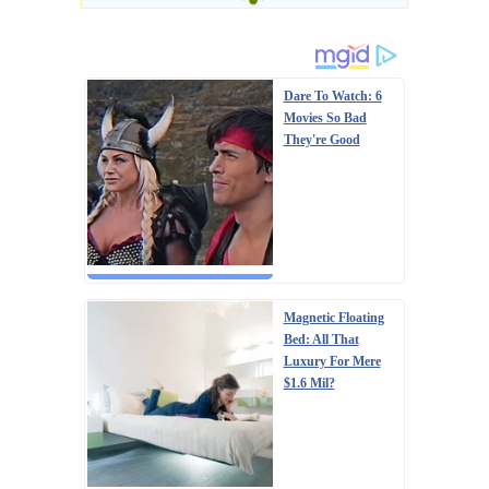
Dare To Watch: 6
Movies So Bad
They're Good
Magnetic Floating
Bed: All That
Luxury For Mere
$1.6 Mil?