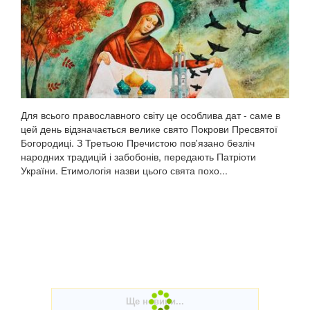
Для всього православного світу це особлива дат - саме в
цей день відзначається велике свято Покрови Пресвятої
Богородиці. З Третьою Пречистою пов'язано безліч
народних традицій і забобонів, передають Патріоти
України. Етимологія назви цього свята похо...