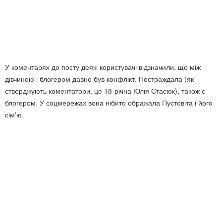
У коментарях до посту деякі користувачі відзначили, що між
дівчиною і блогером давно був конфлікт. Постраждала (як
стверджують коментатори, це 18-річна Юлія Стасюк), також є
блогером. У соцмережах вона нібито ображала Пустовіта і його
сім'ю.