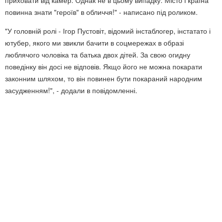
приховати від камер. Однак не в цьому випадку. Місто і країна
повинна знати "героїв" в обличчя!" - написано під роликом.
"У головній ролі - Ігор Пустовіт, відомий інстаблогер, інстатато і
ютубер, якого ми звикли бачити в соцмережах в образі
люблячого чоловіка та батька двох дітей. За свою огидну
поведінку він досі не відповів. Якщо його не можна покарати
законним шляхом, то він повинен бути покараний народним
засудженням!", - додали в повідомленні.