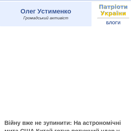
Олег Устименко
Громадський активіст
БЛОГИ
Війну вже не зупинити: На астрономічні
мита США Китай готує потужний удар у