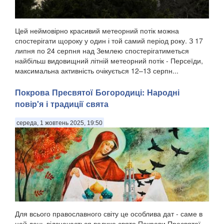
Цей неймовірно красивий метеорний потік можна
спостерігати щороку у один і той самий період року. З 17
липня по 24 серпня над Землею спостерігатиметься
найбільш видовищний літній метеорний потік - Персеїди,
максимальна активність очікується 12–13 серпн...
Покрова Пресвятої Богородиці: Народні
повір'я і традиції свята
середа, 1 жовтень 2025, 19:50
Для всього православного світу це особлива дат - саме в
цей день відзначається велике свято Покрови Пресвятої