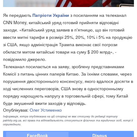
Як передають
Патріоти України
з посиланням на телеканал
CNN Money, китайський уряд готовий прийняти відповідні
заходи. «Китайський уряд заявив в п'ятницю, що він готовий
ввести митні тарифи в розмірі 25%, 20%, 10% і 5% на продукцію
зі США, якщо адміністрація Трампа виконає свої погрози
обкласти митом китайські товари на суму $ 200 млрд», -
повідомило джерело.
Телеканал посилається на заяву, зроблену представниками
Комісії з питань цінних паперів Китаю. За їхніми словами, через
порушення двостороннього консенсусу, якого вдалося досягти в
ході численних переговорів, США знову в односторонньому
порядку нарощують напругу в торговельній сфері, тому Китай
буде змушений вжити заходів у відповідь.
Опублікував:
Олег Устименко
Інформація, котра опублікована на цій сторінці не має стосунку до редакції порталу
patrioty.org.ua, всі права та відповідальність стосуються фізичних та юридичних осіб, котрі її
оприлюднили.
FaceBook
Disqus