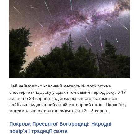
Цей неймовірно красивий метеорний потік можна
спостерігати щороку у один і той самий період року. З 17
липня по 24 серпня над Землею спостерігатиметься
найбільш видовищний літній метеорний потік - Персеїди,
максимальна активність очікується 12–13 серпн...
Покрова Пресвятої Богородиці: Народні
повір'я і традиції свята