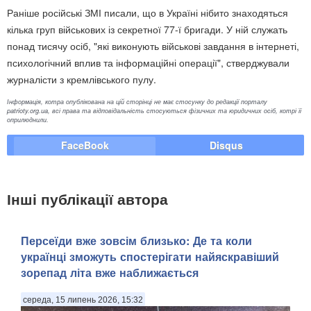
Раніше російські ЗМІ писали, що в Україні нібито знаходяться
кілька груп військових із секретної 77-ї бригади. У ній служать
понад тисячу осіб, "які виконують військові завдання в інтернеті,
психологічний вплив та інформаційні операції", стверджували
журналісти з кремлівського пулу.
Інформація, котра опублікована на цій сторінці не має стосунку до редакції порталу
patrioty.org.ua, всі права та відповідальність стосуються фізичних та юридичних осіб, котрі її
оприлюднили.
FaceBook
Disqus
Інші публікації автора
Персеїди вже зовсім близько: Де та коли
українці зможуть спостерігати найяскравіший
зорепад літа вже наближається
середа, 15 липень 2026, 15:32