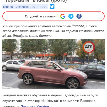
Twitter
середа, 12 вересень 2018, 10:09
Слідкуйте за нами
У Києві був помічений елітний автомобіль Porsche, з люка
якого виглядала маленька дівчинка. За кермом іномарки сиділа
жінка, ймовірно, мати дитини.
Інцидент викликав обурення в мережі. Відповідні знімки були
опубліковані на сторінці "dtp.kiev.ua" в соцмережі Facebook,
передають
Патріоти України
.