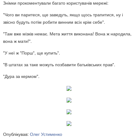
Знімки прокоментували багато користувачів мережі:
"Чого ви паритеся, ще заведуть, якщо щось трапитися, ну і
звісно будуть потім робити винним всіх крім себе".
"Там вже мізків немає. Мета життя виконана! Вона ж народила,
вона ж мати!".
"У неї ж "Порш", ще купить".
"В штатах за таке можуть позбавити батьківських прав".
"Дура за кермом".
Опублікував:
Олег Устименко