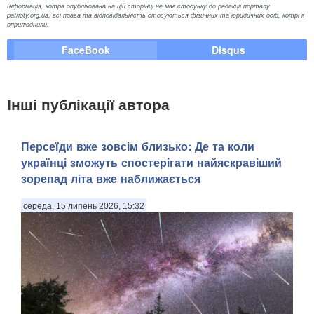
Інформація, котра опублікована на цій сторінці не має стосунку до редакції порталу
patrioty.org.ua, всі права та відповідальність стосуються фізичних та юридичних осіб, котрі її
оприлюднили.
FaceBook
Disqus
Інші публікації автора
Персеїди вже зовсім близько: Де та коли
українці зможуть спостерігати найяскравіший
зорепад літа вже наближається
середа, 15 липень 2026, 15:32