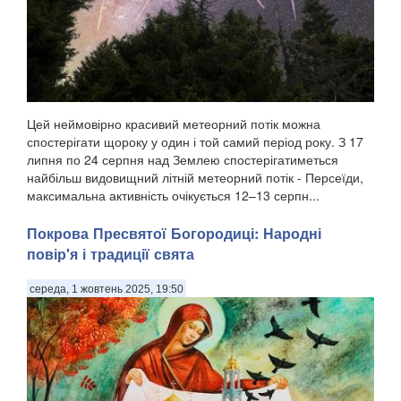
Цей неймовірно красивий метеорний потік можна
спостерігати щороку у один і той самий період року. З 17
липня по 24 серпня над Землею спостерігатиметься
найбільш видовищний літній метеорний потік - Персеїди,
максимальна активність очікується 12–13 серпн...
Покрова Пресвятої Богородиці: Народні
повір'я і традиції свята
середа, 1 жовтень 2025, 19:50