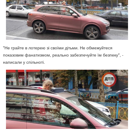
"Не грайте в лотерею зі своїми дітьми. Не обмежуйтеся
показовим фанатизмом, реально забезпечуйте їм безпеку", -
написали у спільноті.