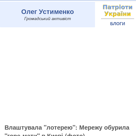
Олег Устименко
Громадський активіст
БЛОГИ
Влаштувала "лотерею": Мережу обурила
"горе-мати" в Києві (фото)