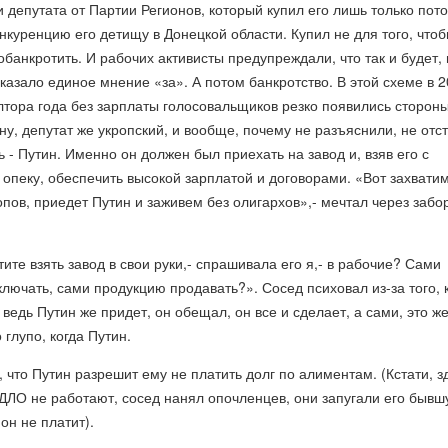
ки депутата от Партии Регионов, который купил его лишь только пот
онкуренцию его детищу в Донецкой области. Купил не для того, что
 обанкротить. И рабочих активисты предупреждали, что так и будет,
азало единое мнение «за». А потом банкротство. В этой схеме в 
лтора года без зарплаты голосовальщиков резко появились стороны
ну, депутат же укропский, и вообще, почему не разъяснили, не отс
ь - Путин. Именно он должен был приехать на завод и, взяв его с
опеку, обеспечить высокой зарплатой и договорами. «Вот захвати
опов, приедет Путин и заживем без олигархов»,- мечтал через забо
ите взять завод в свои руки,- спрашивала его я,- в рабочие? Сами
ключать, сами продукцию продавать?». Сосед психовал из-за того, 
 ведь Путин же придет, он обещал, он все и сделает, а сами, это ж
 глупо, когда Путин.
, что Путин разрешит ему не платить долг по алиментам. (Кстати, з
ДЛО не работают, сосед нанял опочленцев, они запугали его бывш
он не платит).