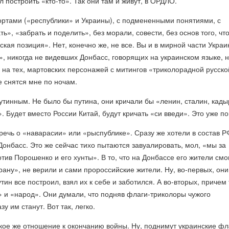
л построить «кто-то». Так они там и живут, в ОРДЛО.
ортами («республики» и Украины), с подмененными понятиями, с
ь», «забрать и поделить», без морали, совести, без основ того, чт
кая позиция». Нет, конечно же, не все. Вы и в мирной части Укра
, никогда не видевших Донбасс, говорящих на украинском языке, 
на тех, мартовских персонажей с митингов «триколорадной русско
е снятся мне по ночам.
путинным. Не было бы путина, они кричали бы «ленин, сталин, кады
. Будет вместо России Китай, будут кричать «си введи». Это уже по
речь о «наварасии» или «рыспублике». Сразу же хотели в состав Р
Донбасс. Это же сейчас тихо пытаются завуалировать, мол, «мы за
отив Порошенко и его хунты». В то, что на Донбассе его жители смо
рану», не верили и сами пророссийские жители. Ну, во-первых, они
тин все построил, взял их к себе и заботился. А во-вторых, причем 
» и «народ». Они думали, что подняв флаги-триколоры чужого
зу им станут. Вот так, легко.
акое же отношение к окончанию войны. Ну, поднимут украинские фл