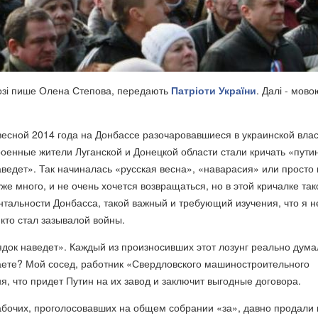
лозі пише Олена Степова, передають
Патріоти України
. Далі - мово
весной 2014 года на Донбассе разочаровавшиеся в украинской вла
оенные жители Луганской и Донецкой области стали кричать «пути
аведет». Так начиналась «русская весна», «наварасия» или просто 
же много, и не очень хочется возвращаться, но в этой кричалке так
тальности Донбасса, такой важный и требующий изучения, что я н
 кто стал зазывалой войны.
док наведет». Каждый из произносивших этот лозунг реально думал
аете? Мой сосед, работник «Свердловского машиностроительного
я, что придет Путин на их завод и заключит выгодные договора.
абочих, проголосовавших на общем собрании «за», давно продали 