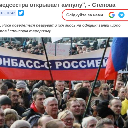
 медсестра открывает ампулу", - Степова
Twitter
018, 10:42
Слідкуйте за нами
, Росії доведеться реагувати хоч якось на офіційні заяви щодо
тов і спонсорів тероризму.