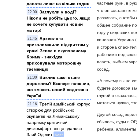
частные руки, в ру
давати лише на кілька годин
что он составлял к
Заглухли у воді?
22:00
развивать, а чтобы
Ніколи не робіть цього, якщо
не хочете купувати новий
общее собрание пок
мотор!
году у сидевших по
Археологи
21:45
виновная-Украина (
приголомшили відкриттям у
и сторона спасител
храмі Зевса в окупованому
рабочими под свою 
Криму - знахідка
власть, выбьем укр
приховувала моторошну
таємницю
сосед.
Виклик таксі стане
21:30
«А почему вы не хот
дорожчим? Експерт пояснив,
будете договора за
що змінить новий податок в
глупой я оказалась,
Україні
мотаться нужно, это
Третій армійський корпус
21:16
створює для російських
Другой сосед верил
окупантів на Лиманському
сбылось, суды в ОР
напрямку критичний
дискомфорт: як це вдалося -
ребенка, алименты 
Злий Одесит
Блог