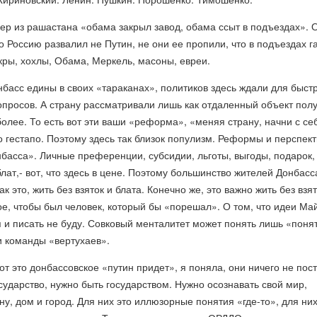
мер из рашастана «обама закрыл завод, обама ссыт в подъездах». 
что Россию развалил не Путин, не они ее пропили, что в подъездах г
 укры, хохлы, Обама, Меркель, масоны, евреи.
нбасс едины в своих «тараканах», политиков здесь ждали для быстр
опросов. А страну рассматривали лишь как отдаленный объект пол
 более. То есть вот эти ваши «реформа», «меняя страну, начни с се
о гестапо. Поэтому здесь так близок популизм. Реформы и перспек
басса». Личные преференции, субсидии, льготы, выгоды, подарок,
лат,- вот, что здесь в цене. Поэтому большинство жителей Донбасс
к это, жить без взяток и блата. Конечно же, это важно жить без взят
ное, чтобы был человек, который бы «порешал». О том, что идеи Ма
 и писать не буду. Совковый менталитет может понять лишь «поня
и команды «вертухаев».
от это донбассовское «путин придет», я поняла, они ничего не пост
сударство, нужно быть государством. Нужно осознавать свой мир,
у, дом и город. Для них это иллюзорные понятия «где-то», для них