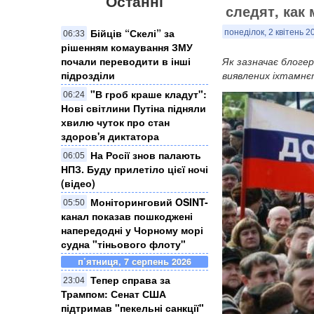
Останні
следят, как
Бійців “Скелі” за
понеділок, 2 квітень 2
06:33
рішенням комаування ЗМУ
почали переводити в інші
Як зазначає блогер
підрозділи
виявлених іхтамнє
"В гроб краше кладут":
06:24
Нові світлини Путіна підняли
хвилю чуток про стан
здоров'я диктатора
На Росії знов палають
06:05
НПЗ. Буду прилетіло цієї ночі
(відео)
Моніторинговий OSINT-
05:50
канал показав пошкоджені
напередодні у Чорному морі
судна "тіньового флоту"
п’ятниця, 7 серпень 2026
Тепер справа за
23:04
Трампом: Сенат США
підтримав "пекельні санкції"