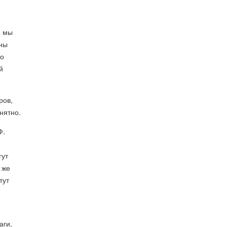
о мы
ины
но
й
ров,
нятно.
Ф.
гут
 же
тут
аги,