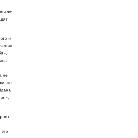
Они же
адят
ого и
учения
бя»,
тивы
а не
ки, но
йдана
тия»,
роят.
 это