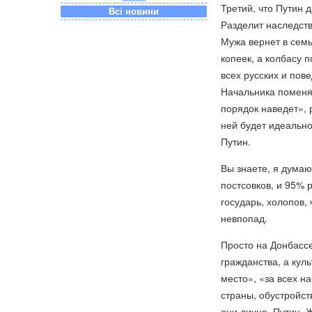
Третий, что Путин 
Всі новини
Разделит наследств
Мужа вернет в семь
копеек, а колбасу 
всех русских и пов
Начальника поменяе
порядок наведет», р
ней будет идеально
Путин.
Вы знаете, я думаю,
постсовков, и 95% 
государь, холопов, 
невпопад.
Просто на Донбассе
гражданства, а кул
место», «за всех н
страны, обустройств
они лично. Путин.