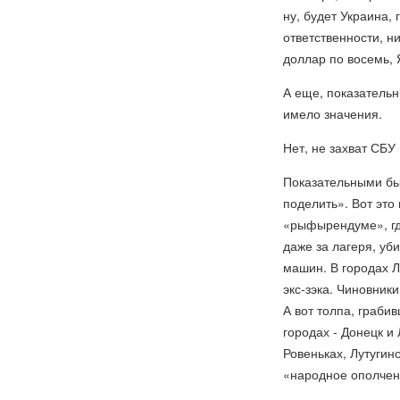
ну, будет Украина, 
ответственности, н
доллар по восемь, 
А еще, показатель
имело значения.
Нет, не захват СБУ 
Показательными был
поделить». Вот это
«рыфырендуме», где
даже за лагеря, уб
машин. В городах Л
экс-зэка. Чиновники
А вот толпа, граби
городах - Донецк и
Ровеньках, Лутуги
«народное ополчен