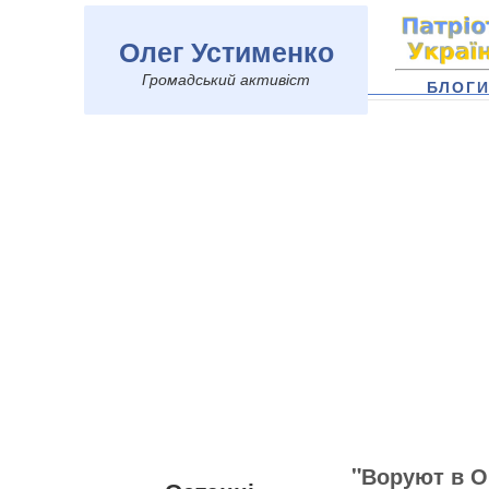
Олег Устименко
Громадський активіст
БЛОГ
"Воруют в О