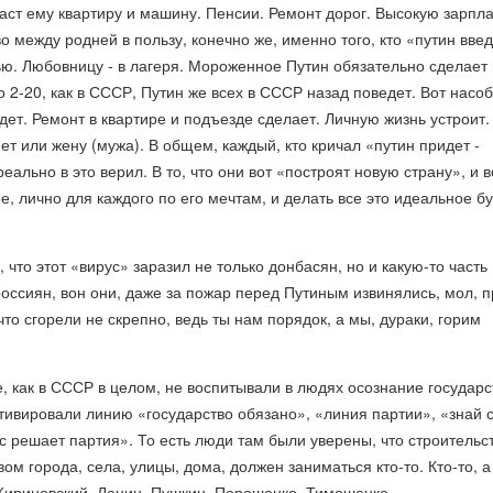
даст ему квартиру и машину. Пенсии. Ремонт дорог. Высокую зарпла
о между родней в пользу, конечно же, именно того, кто «путин введ
ю. Любовницу - в лагеря. Мороженное Путин обязательно сделает 
по 2-20, как в СССР, Путин же всех в СССР назад поведет. Вот насо
едет. Ремонт в квартире и подъезде сделает. Личную жизнь устроит.
т или жену (мужа). В общем, каждый, кто кричал «путин придет -
еально в это верил. В то, что они вот «построят новую страну», и в
е, лично для каждого по его мечтам, и делать все это идеальное б
 что этот «вирус» заразил не только донбасян, но и какую-то часть
россиян, вон они, даже за пожар перед Путиным извинялись, мол, п
что сгорели не скрепно, ведь ты нам порядок, а мы, дураки, горим
, как в СССР в целом, не воспитывали в людях осознание государс
ьтивировали линию «государство обязано», «линия партии», «знай 
ас решает партия». То есть люди там были уверены, что строительс
ом города, села, улицы, дома, должен заниматься кто-то. Кто-то, а
 Жириновский. Ленин. Пушкин. Порошенко. Тимошенко.