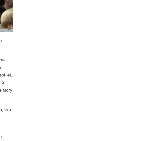
ю
сти
н
война.
ой
е могу
, что
в