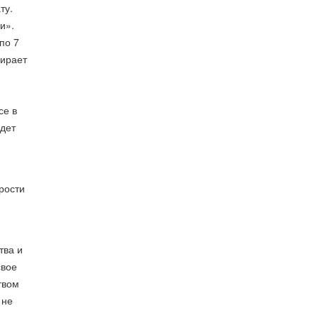
ту.
и».
по 7
бирает
се в
удет
рости
тва и
свое
твом
 не