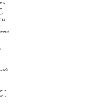
ому,
бы
 но
2014
:
тояли)
м
р
какой
е
десь
ую и