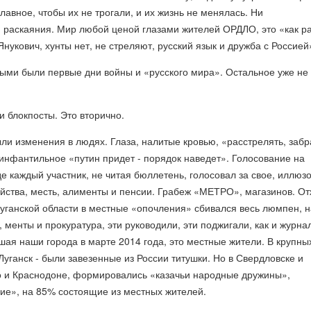
главное, чтобы их не трогали, и их жизнь не менялась. Ни
и раскаяния. Мир любой ценой глазами жителей ОРДЛО, это «как р
Янукович, хунты нет, не стреляют, русский язык и дружба с Россией
ными были первые дни войны и «русского мира». Остальное уже не
и блокпосты. Это вторично.
и изменения в людях. Глаза, налитые кровью, «расстрелять, забр
 инфантильное «путин придет - порядок наведет». Голосование на
 каждый участник, не читая бюллетень, голосовал за свое, иллюз
ийства, месть, алименты и пенсии. Грабеж «МЕТРО», магазинов. О
уганской области в местные «опочления» сбивался весь люмпен, н
, менты и прокуратура, эти руководили, эти поджигали, как и журна
вшая наши города в марте 2014 года, это местные жители. В крупны
 Луганск - были завезенные из России титушки. Но в Свердловске и
но и Краснодоне, формировались «казачьи народные дружины»,
ие», на 85% состоящие из местных жителей.