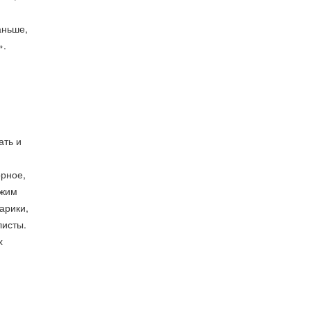
аньше,
».
ать и
орное,
тжим
арики,
листы.
х