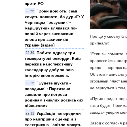
проти РФ
​"Вони воюють, самі
22:56
хочуть воювати, бо дурні": У
Чернівцях "розумник"-
маршрутник вляпався по-
повній через зневажливі
Про це у своєму б
слова про захисників
оригіналу:
України (відео)
Побито одразу три
22:39
"Если вы помните, 
температурні рекорди: Київ
пророссийски настр
пережив найспекотнішу
придет - порядок н
календарну добу за всю
Об этом написано у
історію спостережень
огромный пласт мен
"Будете шукати -
22:26
не вернуться к тем,
посадимо": Партизани
заявили про погрози
«Путин придет-поря
родинам зниклих російських
так и будет. Поним
військових
завода» уверял мен
Українців попередили
22:12
про найгірший сценарій з
Завод с согласия р
електрикою - світло можуть