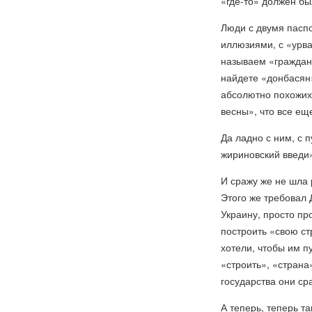
«где-то» должен бы
Люди с двумя пасп
иллюзиями, с «урват
называем «гражданс
найдете «донбасян»
абсолютно похожих 
весны», что все ещ
Да ладно с ним, с 
жириновский введи»
И сражу же не шла 
Этого же требовал 
Украину, просто пр
построить «свою ст
хотели, чтобы им пу
«строить», «страна
государства они сра
А теперь, теперь т