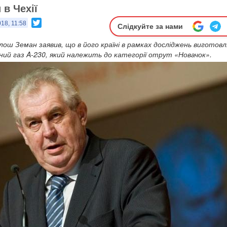
 в Чехії
Twitter
18, 11:58
Слідкуйте за нами
ілош Земан заявив, що в його країні в рамках досліджень виготовл
ний газ A-230, який належить до категорії отрут «Новачок».