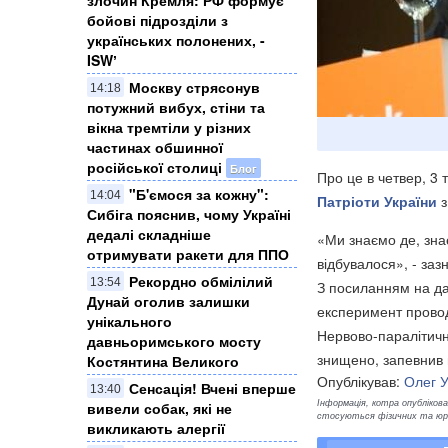
бойові підрозділи з
українських полонених, -
ISWʼ
Москву стрясонув
14:18
потужний вибух, стіни та
вікна тремтіли у різних
частинах обшинної
російської столиці
Блог
Про це в четвер, 3 
"Б'ємося за кожну":
14:04
Патріоти України
з
Сибіга пояснив, чому Україні
дедалі складніше
«Ми знаємо де, знає
отримувати ракети для ППО
відбувалося», - зазн
Рекордно обмілілий
13:54
З посиланням на да
Дунай оголив залишки
експеримент проводи
унікального
Нервово-паралітичну
давньоримського мосту
знищено, запевнив 
Костянтина Великого
Опублікував:
Олег 
Сенсація! Вчені вперше
13:40
Інформація, котра опублікован
вивели собак, які не
стосуються фізичних та юрид
викликають алергії