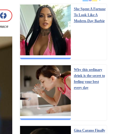
She Spent A Fortune
To Look Like A
Modern-Day Barbie
явся
Why this ordinary
drink is the secret to
feeling your best
every day
Gina Carano Finally