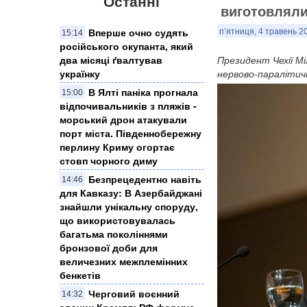
Останні
виготовляли
Вперше очно судять
п’ятниця, 4 травень 20
15:14
російського окупанта, який
два місяці ґвалтував
​Президент Чехії М
українку
нервово-паралітич
​В Ялті паніка прогнала
15:00
відпочивальників з пляжів -
морський дрон атакували
порт міста. Південнобережну
перлину Криму огортає
стовп чорного диму
Безпрецедентно навіть
14:46
для Кавказу: В Азербайджані
знайшли унікальну споруду,
що використовувалась
багатьма поколіннями
бронзової доби для
величезних межплемінних
бенкетів
Черговий воєнний
14:32
злочин Кремля: ​РФ формує