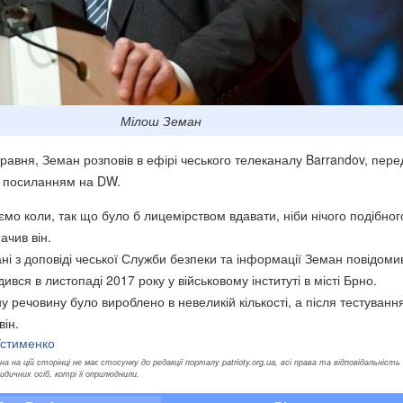
Мілош Земан
травня, Земан розповів в ефірі чеського телеканалу Barrandov, пер
 посиланням на DW.
мо коли, так що було б лицемірством вдавати, ніби нічого подібног
ачив він.
ні з доповіді чеської Служби безпеки та інформації Земан повідоми
вся в листопаді 2017 року у військовому інституті в місті Брно.
 речовину було вироблено в невеликій кількості, а після тестуванн
він.
Устименко
а на цій сторінці не має стосунку до редакції порталу patrioty.org.ua, всі права та відповідальність
ичних осіб, котрі її оприлюднили.