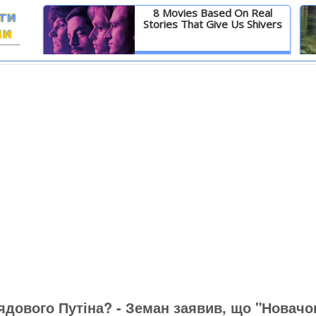
8 Movies Based On Real
Stories That Give Us Shivers
И
Детальніше
ядового Путіна? - Земан заявив, що "Новачо