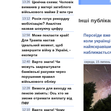
Цинічна схема: Чоловік
13:26
виманив у матері загиблого
військового майже 2 млн грн
Росія готує рекордну
Інші публіка
13:12
мобілізацію? Аналітик
назвав шокуючу цифру
Персеїди вже 
Може покласти край!
12:58
Для Трампа настав
коли українці
ідеальний момент, щоб
найяскравіши
завершити війну в Україні, -
наближаєтьс
експерти
Варто знати! Чи
12:40
середа, 15 липень 
можуть заарештувати
банківські рахунки через
порушення правил
військового обліку
Вимоги для виходу на
12:28
пенсію змінять: Ось хто не
зможе отримати виплату від
ПФУ
Варто знати! Чому
12:10