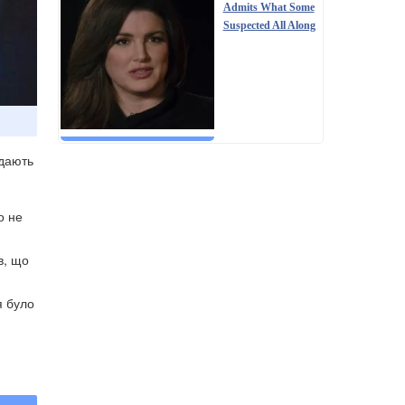
Admits What Some
Suspected All Along
едають
о не
в, що
я було