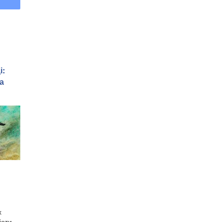
і:
а
х
іоти