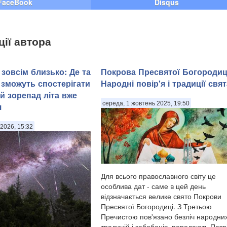
FaceBook
Disqus
ції автора
зовсім близько: Де та
Покрова Пресвятої Богородиц
 зможуть спостерігати
Народні повір'я і традиції свят
й зорепад літа вже
середа, 1 жовтень 2025, 19:50
я
2026, 15:32
Для всього православного світу це
особлива дат - саме в цей день
відзначається велике свято Покрови
Пресвятої Богородиці. З Третьою
Пречистою пов'язано безліч народни
традицій і забобонів, передають Патр