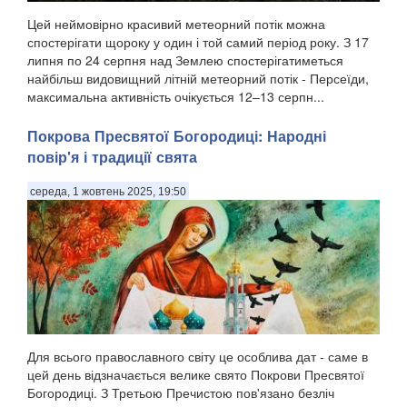
Цей неймовірно красивий метеорний потік можна
спостерігати щороку у один і той самий період року. З 17
липня по 24 серпня над Землею спостерігатиметься
найбільш видовищний літній метеорний потік - Персеїди,
максимальна активність очікується 12–13 серпн...
Покрова Пресвятої Богородиці: Народні
повір'я і традиції свята
середа, 1 жовтень 2025, 19:50
Для всього православного світу це особлива дат - саме в
цей день відзначається велике свято Покрови Пресвятої
Богородиці. З Третьою Пречистою пов'язано безліч