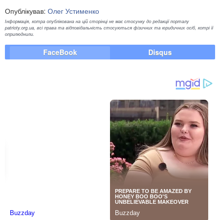
Опублікував:
Олег Устименко
Інформація, котра опублікована на цій сторінці не має стосунку до редакції порталу
patrioty.org.ua, всі права та відповідальність стосуються фізичних та юридичних осіб, котрі її
оприлюднили.
FaceBook
Disqus