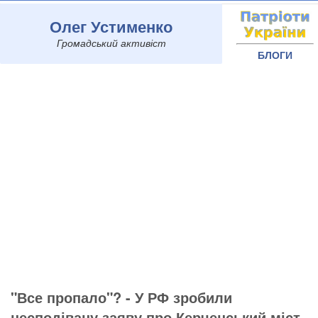
Олег Устименко
Громадський активіст
БЛОГИ
"Все пропало"? - У РФ зробили
несподівану заяву про Керченський міст