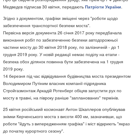
Медведєв підписав 30 квітня, передають
Патріоти України
.
Згідно з документом, графіки зміщені через "роботи щодо
забезпечення транспортної безпеки моста".
Первісна версія документа 26 січня 2017 року передбачала
виконання робіт по забезпеченню безпеки автодорожньої
частини мосту до 30 квітня 2018 року, по залізничній - до 1
грудня 2019 року. У новій редакції немає поділу на етапи -
безпека обох ділянок повинна бути забезпечена на 1 грудня
2019 року.
14 березня під час відвідування будівництва моста президентом
Володимиром Путіним власник компанії-підрядника
Стройгазмонтаж Аркадій Ротенберг обіцяв запустити рух по
мосту в травні, на півроку раніше "запланованих" термінів.
25 квітня російський космонавт Антон Шкаплеров опублікував
знімки Керченського моста з висоти 400 км, зазначивши, що
роботи "йдуть з випередженням графіка" і міст відкриють "якраз
до початку курортного сезону".