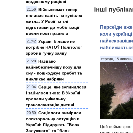
щоденному раціоні
Інші публіка
Військкомат тепер
21:56
впливає навіть на купівлю
житла: У Росії на тлі
Персеїди вже 
підготовки до мобілізації
ввели нові правила
коли українці
найяскравіши
Україні більше не
21:42
потрібне НАТО? Політолог
наближаєтьс
зробив гучну заяву
середа, 15 липень 
Названо
21:28
найнебезпечнішу позу для
сну - пошкоджує хребет та
викликає набряки
Серце, яке зупинилося
21:04
і забилося знов: В Україні
провели унікальну
трансплантацію дитині
Соціологи виміряли
20:50
електоральну ситуацію в
Україні: ​Лідирують "Блок
Цей неймовірно 
Залужного" та "блок
можна спостеріга