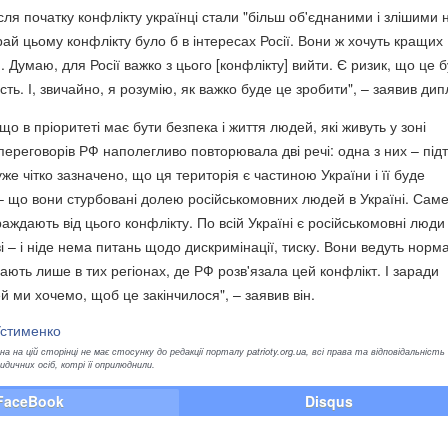
сля початку конфлікту українці стали "більш об'єднаними і злішими 
рай цьому конфлікту було б в інтересах Росії. Вони ж хочуть кращих
. Думаю, для Росії важко з цього [конфлікту] вийти. Є ризик, що це 
сть. І, звичайно, я розумію, як важко буде це зробити", – заявив ди
що в пріоритеті має бути безпека і життя людей, які живуть у зоні
 переговорів РФ наполегливо повторювала дві речі: одна з них – під
уже чітко зазначено, що ця територія є частиною України і її буде
 – що вони стурбовані долею російськомовних людей в Україні. Саме
ждають від цього конфлікту. По всій Україні є російськомовні люди 
ві – і ніде нема питань щодо дискримінації, тиску. Вони ведуть норм
ють лише в тих регіонах, де РФ розв'язала цей конфлікт. І заради
 ми хочемо, щоб це закінчилося", – заявив він.
Устименко
а на цій сторінці не має стосунку до редакції порталу patrioty.org.ua, всі права та відповідальність
ичних осіб, котрі її оприлюднили.
FaceBook
Disqus