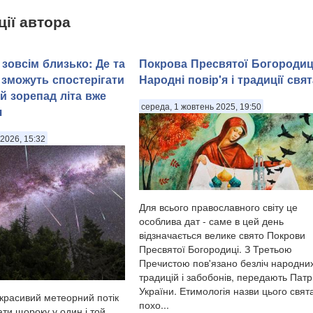
ції автора
зовсім близько: Де та
Покрова Пресвятої Богородиц
 зможуть спостерігати
Народні повір'я і традиції свят
й зорепад літа вже
середа, 1 жовтень 2025, 19:50
я
2026, 15:32
Для всього православного світу це
особлива дат - саме в цей день
відзначається велике свято Покрови
Пресвятої Богородиці. З Третьою
Пречистою пов'язано безліч народни
традицій і забобонів, передають Патр
України. Етимологія назви цього свят
красивий метеорний потік
похо...
ти щороку у один і той