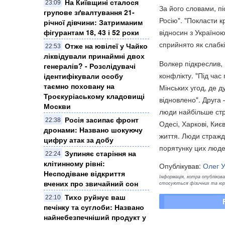
На Київщині сталося
23:09
За його словами, пі
групове зґвалтування 21-
Росію". "Покласти к
річної дівчини: Затриманим
фігурантам 18, 43 і 52 роки
відносин з Україною
сприйнято як слабкі
Отже на ювілеї у Чайко
22:53
ліквідували принаймні двох
Волкер підкреслив, 
генералів? - Розслідувачі
конфлікту. "Під час
ідентифікували особу
таємно поховану на
Мінських угод, де д
Троєкуріаському кладовищі
відновлено". Друга
Москви
люди найбільше стра
Росія засипає фронт
22:38
Одесі, Харкові, Киє
дронами: Названо шокуючу
життя. Люди стражда
цифру атак за добу
порятунку цих людей
Зупиняє старіння на
22:24
клітинному рівні:
Опублікував:
Олег 
Несподіване відкриття
Інформація, котра опублікован
вчених про звичайний сон
стосуються фізичних та юрид
Тихо руйнує ваш
22:10
печінку та суглоби: Названо
найнебезпечніший продукт у