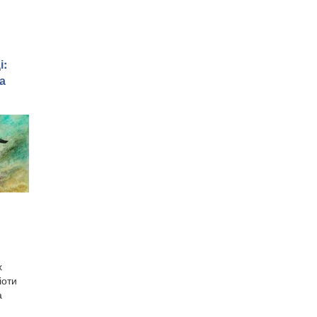
і:
а
х
іоти
а