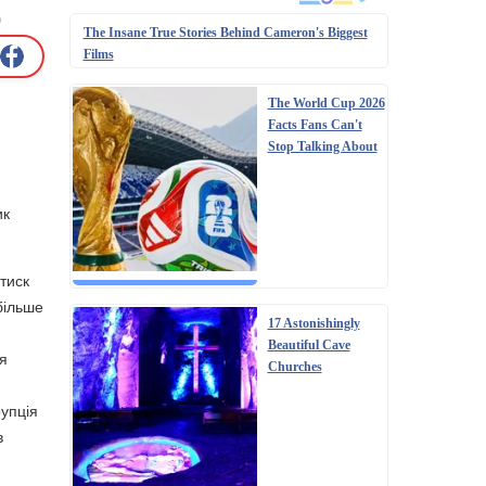
р
The Insane True Stories Behind Cameron's Biggest
Films
The World Cup 2026
Facts Fans Can't
Stop Talking About
ик
тиск
більше
17 Astonishingly
Beautiful Cave
тя
Churches
рупція
в