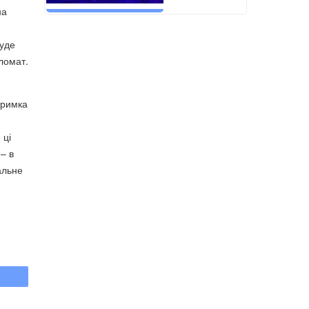
на
буде
пломат.
тримка
 ці
– в
альне