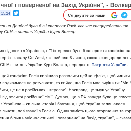
чної і поверненої на Захід України", - Волке
Twitter
, 15:24
Слідкуйте за нами
т на Донбасі було б в інтересах Росії, вважає спецпредставник
 США з питань України Курт Волкер.
 відносин з Україною, в її інтересах було б завершити конфлікт на
інтерв'ю каналу OstWest, яке вийшло 6 липня, сказав спецпредставн
США з питань України Курт Волкер, передають
Патріоти України
.
 цей конфлікт. Росія вирішила розпалити цей конфлікт, щоб чинити 
и подивимося на результати, то вийде, що Росія має вирішити: "Ми 
ити, це не в російських інтересах". Насправді це змушує Україну
від великої російської сім'ї. Думаю, що в РФ завжди було це почут
з Україною – спільна історія і бажання, щоб Україна залишалася
льноти, пов'язаної з Росією. Однак замість цього вторгнення та ко
ння більш націоналістичної і поверненої на Захід України", – сказа