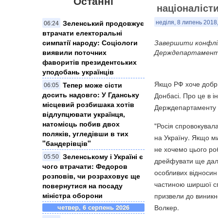
Останні
націоналісти
Зеленський продовжує
неділя, 8 липень 2018
06:24
втрачати електоральні
симпатії народу: Соціологи
Завершити конфлік
виявили поточних
Держдепартаменту
фаворитів президентських
уподобань українців
Якщо РФ хоче добрих
Тепер може сісти
06:05
досить надовго: У Гданську
Донбасі. Про це в 
місцевий розбишака хотів
Держдепартаменту 
відлупцювати українця,
натомісць побив двох
"Росія спровокувала
поляків, угледівши в тих
на Україну. Якщо м
"бандерівців"
не хочемо цього роб
Зеленському і Україні є
05:50
дрейфувати ще далі 
чого втрачати: Федоров
особливих відносин 
розповів, чи розраховує ще
частиною ширшої спі
повернутися на посаду
міністра оборони
призвели до виникне
Волкер.
четвер, 6 серпень 2026