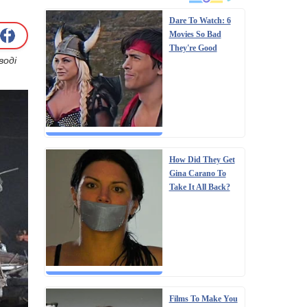
Dare To Watch: 6
Movies So Bad
They're Good
воді
How Did They Get
Gina Carano To
Take It All Back?
Films To Make You