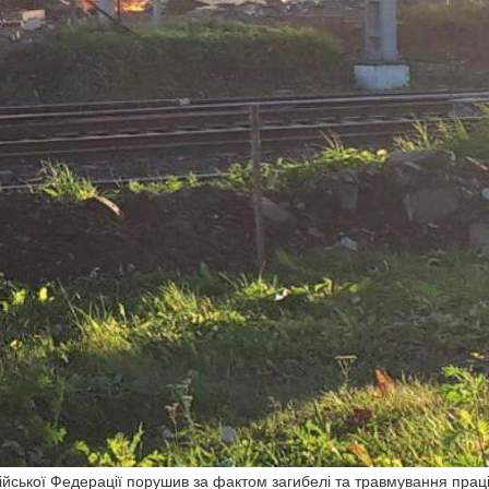
ійської Федерації порушив за фактом загибелі та травмування праці