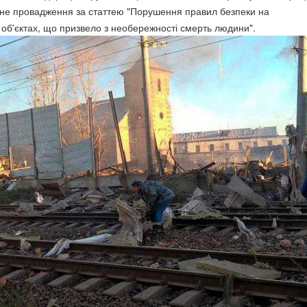
ьне провадження за статтею "Порушення правил безпеки на
об'єктах, що призвело з необережності смерть людини".