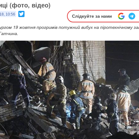
ці (фото, відео)
Twitter
18, 10:56
Слідкуйте за нами
ргом 19 жовтня прогримів потужний вибух на піротехнічному за
 Гатчина.