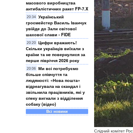
масового виробництва
антибалістичних ракет FP-7.X
Український
20:34
гросмейстер Василь Іванчук
увійде до Зали світової
шахової слави - FIDE
Цифри вражають!
20:20
Скільки українців виїхали з
країни та не повернулися за
перше півріччя 2026 року
Ми всі потребуємо
20:06
більше співчуття та
людяності: «Нова пошта»
відреагувала на скандал і
звільнила працівників, які у
спеку вигнали з відділення
собаку (відео)
Всі новини
Слідчий комітет Рос