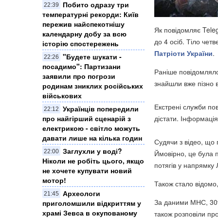
Побито одразу три
22:39
температурні рекорди: Київ
пережив найспекотнішу
Як повідомляє Teleg
календарну добу за всю
до 4 осіб. Тіло чет
історію спостережень
Патріоти України
.
"Будете шукати -
22:26
посадимо": Партизани
Раніше повідомляло
заявили про погрози
знайшли вже пізно в
родинам зниклих російських
військових
Екстрені служби по
Українців попередили
22:12
дістати. Інформаці
про найгірший сценарій з
електрикою - світло можуть
давати лише на кілька годин
Судячи з відео, що 
Заглухли у воді?
22:00
Ймовірно, це була п
Ніколи не робіть цього, якщо
потягів у напрямку 
не хочете купувати новий
мотор!
Також стало відомо,
Археологи
21:45
За даними МНС, 30%
приголомшили відкриттям у
храмі Зевса в окупованому
також розповіли пр