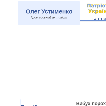
Олег Устименко
Громадський активіст
БЛОГ
Вибух порохо