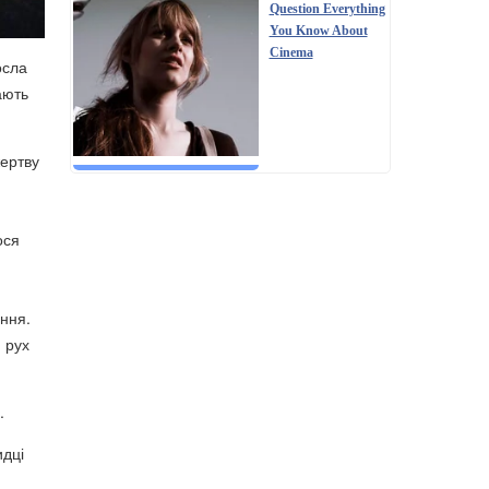
Question Everything
You Know About
Cinema
осла
ають
жертву
ося
іння.
 рух
.
идці