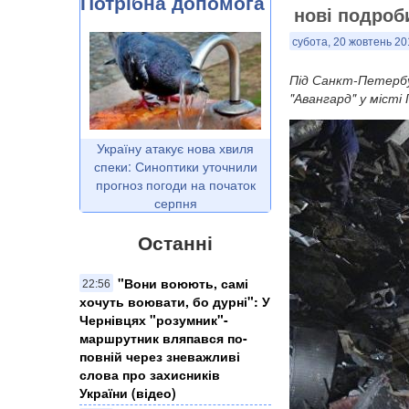
Потрібна допомога
нові подроби
субота, 20 жовтень 20
Під Санкт-Петербу
"Авангард" у місті
Україну атакує нова хвиля
спеки: Синоптики уточнили
прогноз погоди на початок
серпня
Останні
​"Вони воюють, самі
22:56
хочуть воювати, бо дурні": У
Чернівцях "розумник"-
маршрутник вляпався по-
повній через зневажливі
слова про захисників
України (відео)