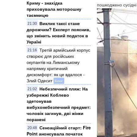
Криму - знахідка
пошкоджено сусідні
приховувала моторошну
таємницю
Виклик таксі стане
21:30
дорожчим? Експерт пояснив,
що змінить новий податок в
Україні
Третій армійський корпус
21:16
створює для російських
окупантів на Лиманському
напрямку критичний
дискомфорт: як це вдалося -
Злий Одесит
Блог
Небезпечний пляж: На
21:02
узбережжі Коблево
здетонував
вибухонебезпечний предмет:
чоловік загинув, дві жінки
поранені
Сенсаційний старт: Fire
20:48
Point анонсувала початок