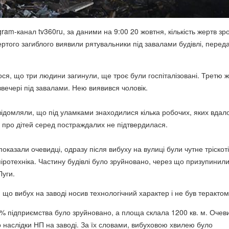
ram-канал tv360ru, за даними на 9:00 20 жовтня, кількість жертв зр
вертого загиблого виявили рятувальники під завалами будівлі, перед
ся, що три людини загинули, ще троє були госпіталізовані. Третю 
вечері під завалами. Нею виявився чоловік.
відомляли, що під уламками знаходилися кілька робочих, яких вдал
я про дітей серед постраждалих не підтвердилася.
показали очевидці, одразу після вибуху на вулиці були чутне тріскот
іротехніка. Частину будівлі було зруйновано, через що призупинили
Луги.
 що вибух на заводі носив технологічний характер і не був терактом
 підприємства було зруйновано, а площа склала 1200 кв. м. Очев
о наслідки НП на заводі. За їх словами, вибуховою хвилею було