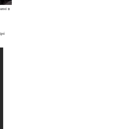
ині в
дні