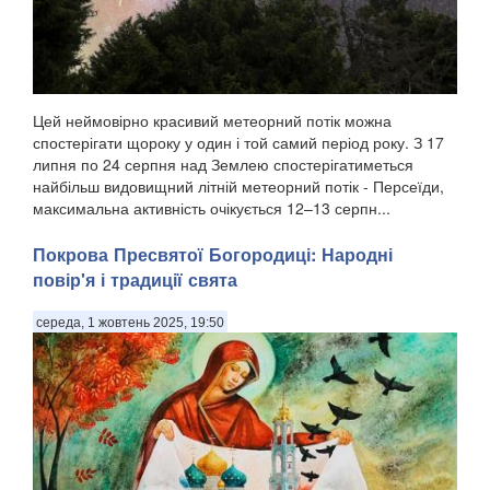
Цей неймовірно красивий метеорний потік можна
спостерігати щороку у один і той самий період року. З 17
липня по 24 серпня над Землею спостерігатиметься
найбільш видовищний літній метеорний потік - Персеїди,
максимальна активність очікується 12–13 серпн...
Покрова Пресвятої Богородиці: Народні
повір'я і традиції свята
середа, 1 жовтень 2025, 19:50