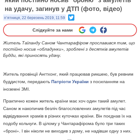
на удачу, загинув у ДТП (фото, відео)
Twitter
п’ятниця, 22 березень 2019, 11:59
Слідкуйте за нами
Житель Таїланду Саном Чантарафіром прославився тим, що
постійно носив «обладунки», зроблені з десятків амулетів
Будди, які приносять удачу.
Житель провінції Ангтхонг, який працював рикшею, був ревним
буддистом, передають
Патріоти України
з посиланням на
іноземні ЗМІ.
Практично кожен житель країни має хоч один такий амулет.
Саном ж накопичив безліч благословлених амулетів під час
відвідування храмів в різних куточках країни. Він поєднав їх на
подобу кольчуги. В цілому у Чантарафірома було три таких
«броні». І він ніколи не виходив з дому, не надівши одну з них.