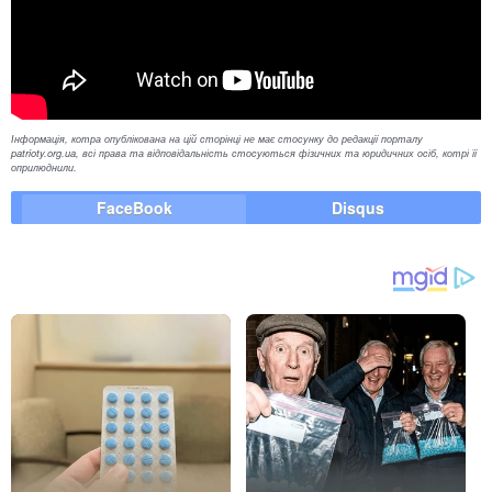
Інформація, котра опублікована на цій сторінці не має стосунку до редакції порталу
patrioty.org.ua, всі права та відповідальність стосуються фізичних та юридичних осіб, котрі її
оприлюднили.
FaceBook
Disqus