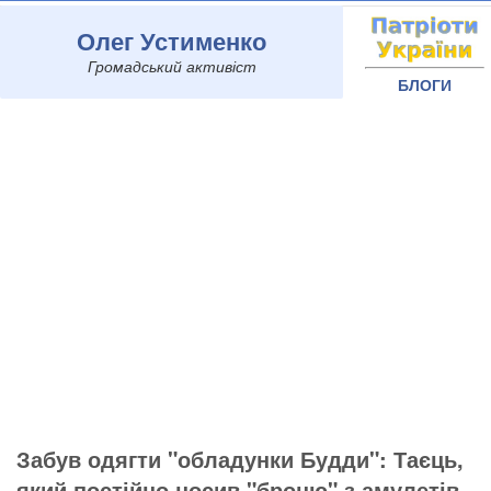
Олег Устименко
Громадський активіст
БЛОГИ
Забув одягти "обладунки Будди": Таєць,
який постійно носив "броню" з амулетів