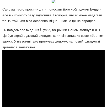
Санома часто просили дати поносити його «обладунки Будди»,
але він кожного разу відмовляв. І говорив, що їх може надягати
тільки той, чия віра особливо міцна - інакше це не спрацює.
Як повідомляє видання Ulyces, 58-річний Саном загинув в ДТП.
Це був вкрай рідкісний випадок, коли він залишив свою «броню»
вдома. У віз рикші, вже прямував додому, на повній швидкості
врізалася вантажівка.