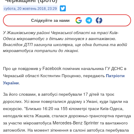
Twitter
субота, 20 жовтень 2018, 23:29
Слідкуйте за нами
У Жашківському районі Черкаської області на трасі Київ-
Одеса мікроавтобус з дітьми зіткнувся з вантажівкою.
Внаслідок ДТП загинула школярка, ще одна дитина та водій
мікроавтобуса потрапили до лікарні.
Про це повідомив у Facebook помічник начальника ГУ ДСНС в
Черкаській області Костянтин Проценко, передають
Патріоти
України
.
За його словами, в автобусі перебували 17 дітей та троє
дорослих. Усі вони поверталися додому з Умані, куди їздили на
екскурсію. "Близько 16:20 на 155 кілометрі траси Київ-Одеса,
неподалік міста Жашків, сталася дорожньо-транспортна пригода
за участю мікроавтобуса Mercedes-Benz Sprinter та вантажного
автомобіля. На момент зіткнення в салоні автобуса перебувала