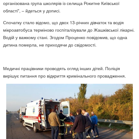
організована група школярів із селища Рокитне Київської
області", – йдеться у дописі.
Спочатку стало відомо, що двох 13-річних дівчаток та водія
мікроавтобуса терміново госпіталізували до Жашківської лікарні.
Водій у важкому стані. Згодом Проценко повідомив, що одна
дитина померла, не приходячи до свідомості.
Медичні працівники проводять огляд інших дітей. Поліція
вирішує питання про відкриття кримінального провадження.