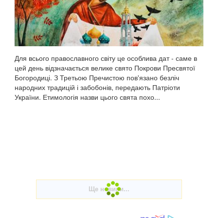
Для всього православного світу це особлива дат - саме в
цей день відзначається велике свято Покрови Пресвятої
Богородиці. З Третьою Пречистою пов'язано безліч
народних традицій і забобонів, передають Патріоти
України. Етимологія назви цього свята похо...