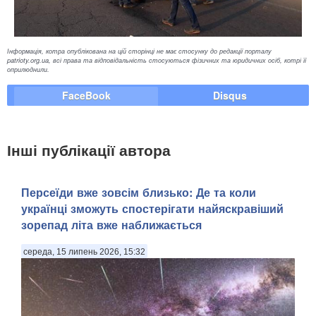
Інформація, котра опублікована на цій сторінці не має стосунку до редакції порталу
patrioty.org.ua, всі права та відповідальність стосуються фізичних та юридичних осіб, котрі її
оприлюднили.
FaceBook
Disqus
Інші публікації автора
Персеїди вже зовсім близько: Де та коли
українці зможуть спостерігати найяскравіший
зорепад літа вже наближається
середа, 15 липень 2026, 15:32