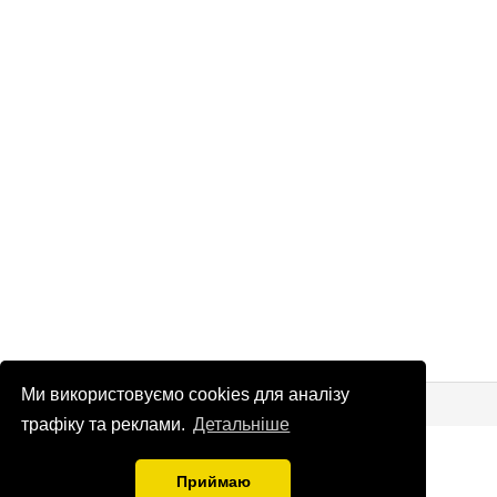
Ми використовуємо cookies для аналізу
© Патріоти України 2026
Правова інформація
трафіку та реклами.
Детальніше
info
@
patrioty.org.ua
Приймаю