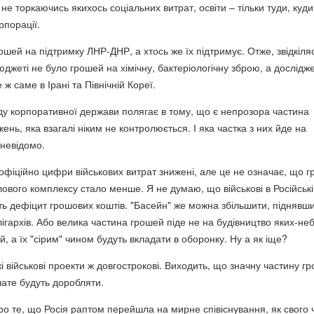
 не торкаючись якихось соціальних витрат, освіти – тільки туди, куди
рпорації.
шей на підтримку ЛНР-ДНР, а хтось же їх підтримує. Отже, звідкіля
юджеті не було грошей на хімічну, бактеріологічну зброю, а дослідж
е ж саме в Ірані та Північній Кореї.
ду корпоративної держави полягає в тому, що є непрозора частина
нь, яка взагалі ніким не контролюється. І яка частка з них йде на
 невідомо.
офіційно цифри військових витрат знижені, але це не означає, що 
ового комплексу стало менше. Я не думаю, що військові в Російськ
ть дефіцит грошових коштів. "Басейн" же можна збільшити, піднявш
ігархів. Або велика частина грошей піде не на будівництво яких-не
й, а їх "сірим" чином будуть вкладати в оборонку. Ну а як іще?
кі військові проекти ж довгострокові. Виходить, що значну частину г
чате будуть доробляти.
ро те, що Росія раптом перейшла на мирне співіснування, як свого 