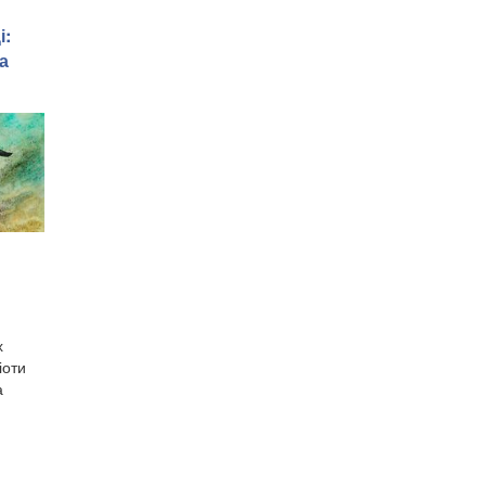
і:
а
х
іоти
а