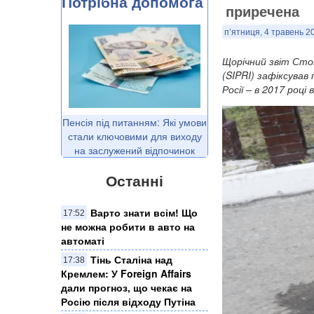
Потрібна допомога
приречена
п’ятниця, 4 травень 20
Щорічний звіт Сто
(SIPRI) зафіксував
Росії – в 2017 роц
Пенсія під питанням: Які умови
стали ключовими для виходу
на заслужений відпочинок
Останні
Варто знати всім! Що
17:52
не можна робити в авто на
автоматі
Тінь Сталіна над
17:38
Кремлем: У Foreign Affairs
дали прогноз, що чекає на
Росію після відходу Путіна