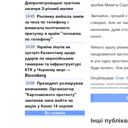
Дніпропетровщині трагічно
зробив Микита Сергі
загинув 2-річний малюк
Звичайно, грошей с
Росіянку вийшла заміж
14:45
за чеха по телефону і
створює. Але не так
вимагала політичного
економіка, дуже іст
притулку в країні "чоловіка
попит...
по телефону"
Україна пішла на
Ніякого краху режи
14:28
зустріч Казахстану щодо
продовження застою,
ударів по неросійським
ж усе одно зростанн
танкерам та інфраструктурі
буде колапс. Але ра
КТК у Чорному морі —
Bloomberg
Опублікував:
Олег 
Президент розчарував
14:06
Інформація, котра опублікован
стосуються фізичних та юрид
мовчанням: Організатор
"Картонкового протесту"
закликав знов вийти на
акцію у Києві 14 серпня
Всі новини
Інші публіка