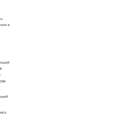
сь
ення в
грошей
ій
и
будь
рошей
часу