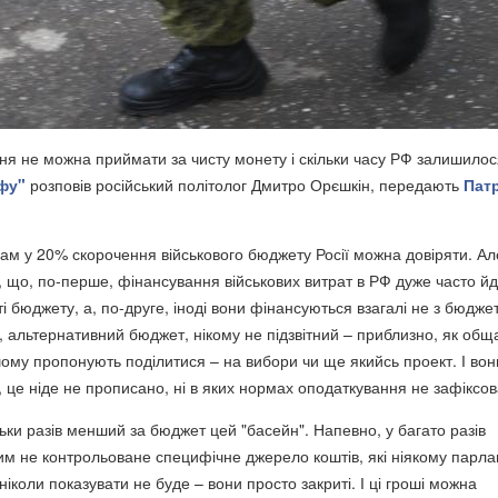
ня не можна приймати за чисту монету і скільки часу РФ залишилос
фу"
розповів російський політолог Дмитро Орєшкін, передають
Пат
м у 20% скорочення військового бюджету Росії можна довіряти. Ал
і, що, по-перше, фінансування військових витрат в РФ дуже часто й
тті бюджету, а, по-друге, іноді вони фінансуються взагалі не з бюдже
, альтернативний бюджет, нікому не підзвітний – приблизно, як общ
ому пропонують поділитися – на вибори чи ще якийсь проект. І вон
 це ніде не прописано, ні в яких нормах оподаткування не зафіксов
ільки разів менший за бюджет цей "басейн". Напевно, у багато разів
им не контрольоване специфічне джерело коштів, які ніякому парла
 ніколи показувати не буде – вони просто закриті. І ці гроші можна