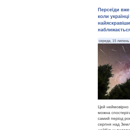
Персеїди вже 
коли українці
найяскравіши
наближаєтьс
середа, 15 липень 
Цей неймовірно 
можна спостеріга
самий період рок
серпня над Земл
найбільш видови