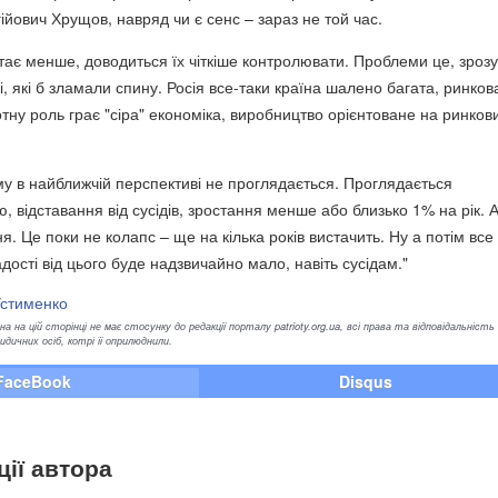
йович Хрущов, навряд чи є сенс – зараз не той час.
тає менше, доводиться їх чіткіше контролювати. Проблеми це, зрозу
і, які б зламали спину. Росія все-таки країна шалено багата, ринков
отну роль грає "сіра" економіка, виробництво орієнтоване на ринков
му в найближчій перспективі не проглядається. Проглядається
 відставання від сусідів, зростання менше або близько 1% на рік. 
я. Це поки не колапс – ще на кілька років вистачить. Ну а потім все
дості від цього буде надзвичайно мало, навіть сусідам."
Устименко
а на цій сторінці не має стосунку до редакції порталу patrioty.org.ua, всі права та відповідальність
ичних осіб, котрі її оприлюднили.
FaceBook
Disqus
ції автора