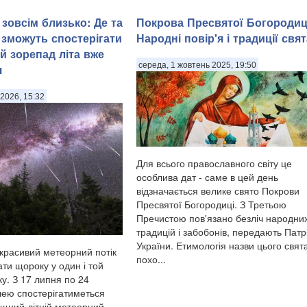
зовсім близько: Де та
Покрова Пресвятої Богородиц
 зможуть спостерігати
Народні повір'я і традиції свят
й зорепад літа вже
середа, 1 жовтень 2025, 19:50
я
2026, 15:32
Для всього православного світу це
особлива дат - саме в цей день
відзначається велике свято Покрови
Пресвятої Богородиці. З Третьою
Пречистою пов'язано безліч народни
традицій і забобонів, передають Патр
України. Етимологія назви цього свят
красивий метеорний потік
похо...
ти щороку у один і той
у. З 17 липня по 24
ею спостерігатиметься
щний літній метеорний