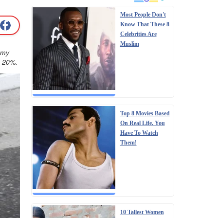
Most People Don't
Know That These 8
Celebrities Are
Muslim
ету
а 20%.
Top 8 Movies Based
On Real Life. You
Have To Watch
Them!
10 Tallest Women