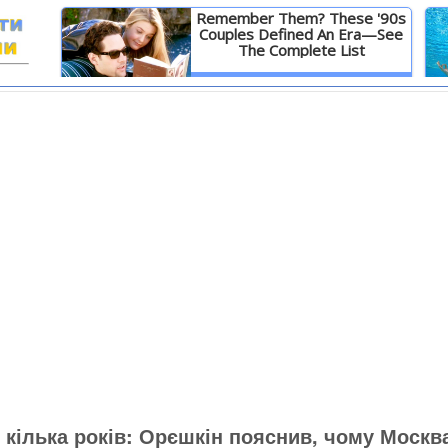
Remember Them? These '90s
Couples Defined An Era—See
The Complete List
И
Детальніше
кілька років: Орєшкін пояснив, чому Москв