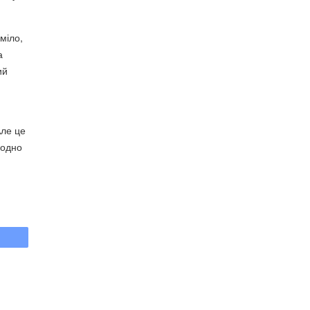
міло,
а
ий
Але це
 одно