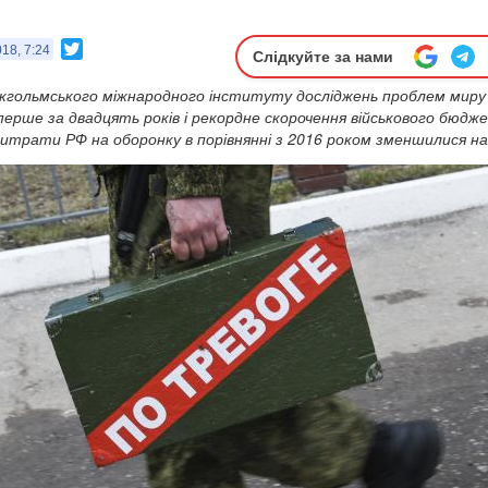
Twitter
18, 7:24
Слідкуйте за нами
кгольмського міжнародного інституту досліджень проблем миру
 перше за двадцять років і рекордне скорочення військового бюдж
і витрати РФ на оборонку в порівнянні з 2016 роком зменшилися н