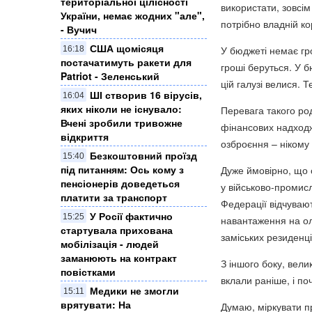
територіальної цілісності
використати, зовсім
України, немає жодних "але",
потрібно владній ко
- Вучич
США щомісяця
У бюджеті немає гро
16:18
постачатимуть ракети для
гроші беруться. У б
Patriot - Зеленський
цій галузі велися. Т
ШІ створив 16 вірусів,
16:04
яких ніколи не існувало:
Перевага такого ро
Вчені зробили тривожне
фінансових надходже
відкриття
озброєння – нікому
Безкоштовний проїзд
15:40
під питанням: Ось кому з
Дуже ймовірно, що 
пенсіонерів доведеться
у військово-промисл
платити за транспорт
Федерації відчуваю
У Росії фактично
15:25
навантаження на ол
стартувала прихована
заміських резиденці
мобілізація - людей
заманюють на контракт
З іншого боку, вели
повістками
вклали раніше, і по
Медики не змогли
15:11
врятувати: На
Думаю, міркувати п