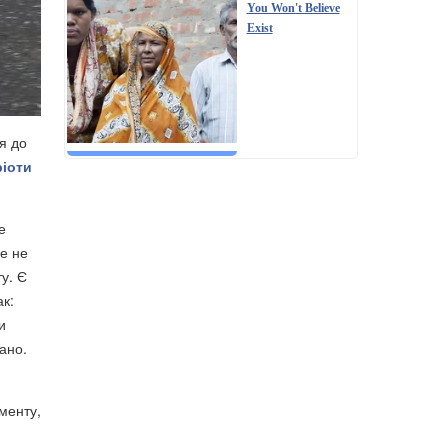
You Won't Believe
Exist
я до
ріоти
е
де не
ту. Є
ак:
и
ано.
менту,