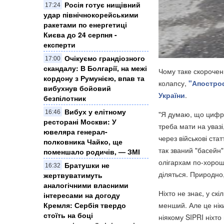
Росія готує нищівний
17:24
удар північнокорейськими
ракетами по енергетиці
Києва до 24 серпня -
експерти
Очікуємо грандіозного
17:00
скандалу: В Болгарії, на межі
Чому таке скорочен
кордону з Румунією, впав та
колапсу,
"Апостро
вибухнув бойовий
України
.
безпілотник
Вибух у елітному
16:46
"Я думаю, що цифра
ресторані Москви: У
треба мати на уваз
ювеляра генерал-
через військові ста
полковника Чайко, ще
так званий "басейн"
поменшало родичів, — ЗМІ
олігархам по-хорош
Братушки не
16:32
діляться. Природно,
жертвуватимуть
аналогічними власними
Ніхто не знає, у ск
інтересами на догоду
Кремля: Сербія твердо
менший. Але це нік
стоїть на боці
ніякому SIPRI ніхто