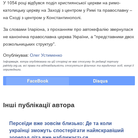
У 1054 році відбувся поділ християнської церкви на римо-
католицьку церкву на Заході з центром у Римі та православну –
на Сході з центром у Константинополі.
За словами Іларіона, з проханням про автокефалію звернулася
не канонічна православна церква України, а "представники двох
розкольницьких структур".
Опублікував:
Олег Устименко
Інформація, котра опублікована на цій сторінці не має стосунку до редакції порталу
patrioty.org.ua, всі права та відповідальність стосуються фізичних та юридичних осіб, котрі її
оприлюднили.
FaceBook
Disqus
Інші публікації автора
Персеїди вже зовсім близько: Де та коли
українці зможуть спостерігати найяскравіший
зорепад літа вже наближається