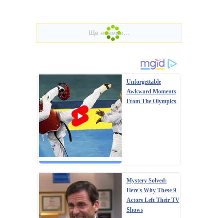
Unforgettable
Awkward Moments
From The Olympics
Mystery Solved:
Here's Why These 9
Actors Left Their TV
Shows