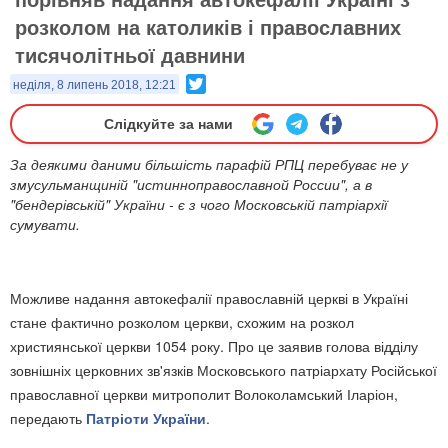
розколом на католиків і православних
тисячолітньої давнини
Twitter
неділя, 8 липень 2018, 12:21
Слідкуйте за нами
За деякими даними більшість парафій РПЦ перебуває не у
змусульманщиній "истинноправославной России", а в
"бендерівській" України - є з чого Московській патріархії
сумувати.
Можливе надання автокефалії православній церкві в Україні
стане фактично розколом церкви, схожим на розкол
християнської церкви 1054 року. Про це заявив голова відділу
зовнішніх церковних зв'язків Московського патріархату Російської
православної церкви митрополит Волоколамський Іларіон,
передають
Патріоти України
.