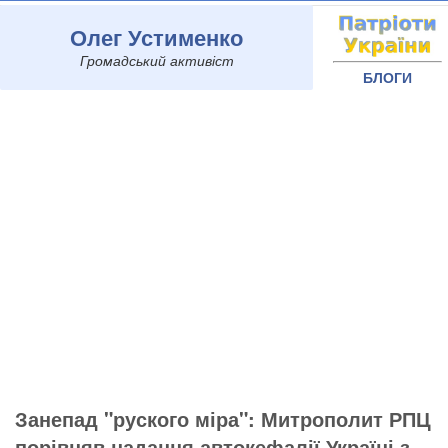
Олег Устименко
Громадський активіст
БЛОГИ
Занепад "руского міра": Митрополит РПЦ
порівняв надання автокефалії Україні з