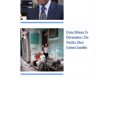
From Albinos To
Polygamists: The
World's Most
Unique Families