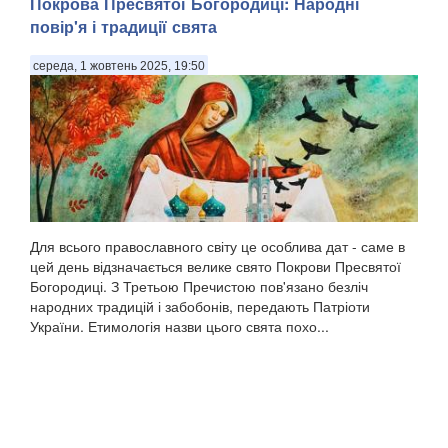
Покрова Пресвятої Богородиці: Народні
повір'я і традиції свята
середа, 1 жовтень 2025, 19:50
Для всього православного світу це особлива дат - саме в
цей день відзначається велике свято Покрови Пресвятої
Богородиці. З Третьою Пречистою пов'язано безліч
народних традицій і забобонів, передають Патріоти
України. Етимологія назви цього свята похо...