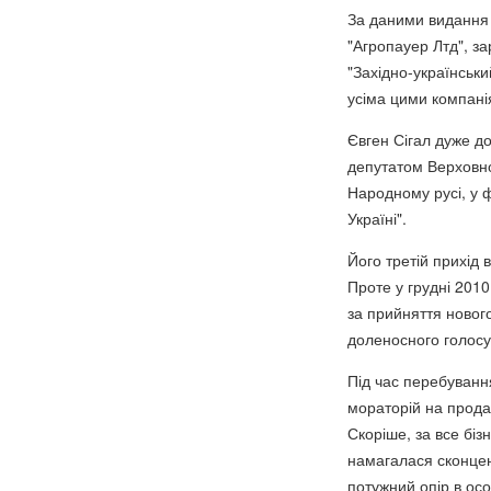
За даними видання 
"Агропауер Лтд", за
"Західно-українськ
усіма цими компані
Євген Сігал дуже до
депутатом Верховно
Народному русі, у ф
Україні".
Його третій прихід
Проте у грудні 2010
за прийняття нового
доленосного голосу
Під час перебуванн
мораторій на прода
Скоріше, за все біз
намагалася сконцент
потужний опір в осо