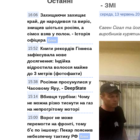
Останні
- ЗМІ
Захищаючи захищає
середа, 13 червень 20
16:06
край, де народився та виріс,
знищив шістьох росіян, а
Євген Cігал та йог
сімох взяв у полон. - Історія
виробників курятин
офіцера
Блог
Книги рекордів Гіннеса
15:52
зафіксувала нове
досягнення: Індійка
відростила волосся майже
до 3 метрів (фотофакти)
Росіяни просунулися у
15:38
Часовому Яру, - DeepState
Вбивця турбіни: Чому
15:14
не можна різко тиснути на газ
на непрогрітому моторі
Ворог не може
15:00
перемогти на фронті, тому
б'є по іншому: Пекар пояснив
небезпечну тактику РФ
Блог