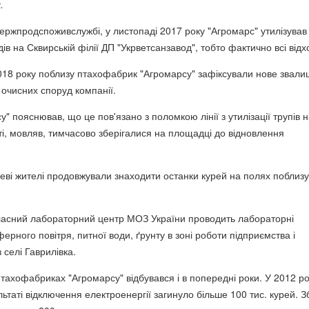
.
ержпродспоживслужбі, у листопаді 2017 року "Агромарс" утилізував
дів на Сквирській філії ДП "Укрветсанзавод", тобто фактично всі відх
018 року поблизу птахофабрик "Агромарсу" зафіксували нове звал
я очисних споруд компанії.
" пояснював, що це пов'язано з поломкою лінії з утилізації трупів 
ті, мовляв, тимчасово зберігалися на площадці до відновлення
еві жителі продовжували знаходити останки курей на полях поблизу
ласний лабораторний центр МОЗ України проводить лабораторні
рного повітря, питної води, ґрунту в зоні роботи підприємства і
 селі Гаврилівка.
птахофабриках "Агромарсу" відбувався і в попередні роки. У 2012 ро
льтаті відключення електроенергії загинуло більше 100 тис. курей. З