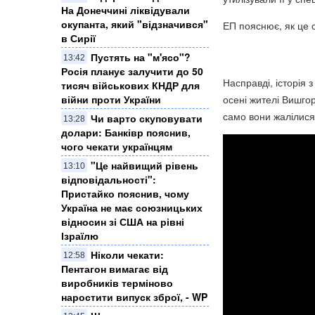
На Донеччині ліквідували
окупанта, який "відзначився"
ЕП пояснює, як це с
в Сирії
Пустять на "м'ясо"?
13:42
Росія планує залучити до 50
Насправді, історія
тисяч військових КНДР для
осені жителі Вишго
війни проти України
само вони жалілися 
Чи варто скуповувати
13:28
долари: Банківр пояснив,
чого чекати українцям
"Це найвищий рівень
13:10
відповідальності":
Пристайко пояснив, чому
Україна не має союзницьких
відносин зі США на рівні
Ізраїлю
Ніколи чекати:
12:58
Пентагон вимагає від
виробників терміново
наростити випуск зброї, - WP