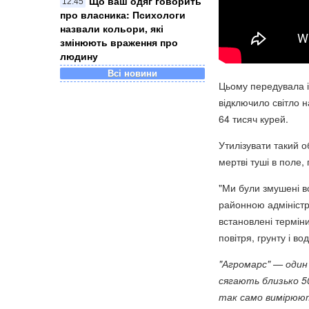
Що ваш одяг говорить
12:45
про власника: Психологи
назвали кольори, які
змінюють враження про
людину
Всі новини
Цьому передувала ін
відключило світло 
64 тисяч курей.
Утилізувати такий 
мертві туші в поле,
"Ми були змушені в
районною адміністр
встановлені терміни
повітря, грунту і во
"Агромарс" — один 
сягають близько 5
так само вимірюют