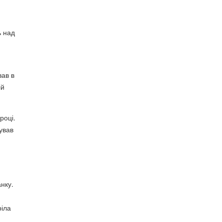
ь над
вав в
ій
році.
ував
нку.
ріла