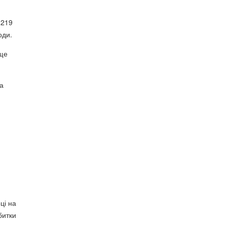
 219
оди.
ище
на
ці на
битки