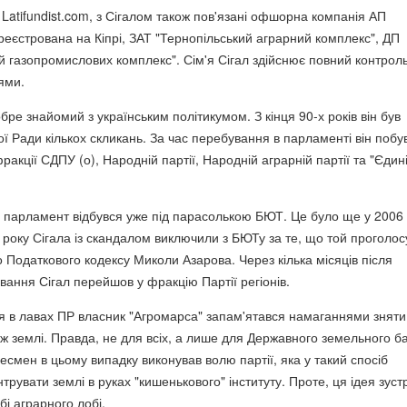
Latifundist.com, з Сігалом також пов'язані офшорна компанія АП
реєстрована на Кіпрі, ЗАТ "Тернопільський аграрний комплекс", ДП
ий газопромислових комплекс". Сім'я Сігал здійснює повний контрол
ями.
бре знайомий з українським політикумом. З кінця 90-х років він був
ї Ради кількох скликань. За час перебування в парламенті він побу
ракції СДПУ (о), Народній партії, Народній аграрній партії та "Єдин
 в парламент відбувся уже під парасолькою БЮТ. Це було ще у 2006 
 року Сігала із скандалом виключили з БЮТу за те, що той проголос
 Податкового кодексу Миколи Азарова. Через кілька місяців після
вання Сігал перейшов у фракцію Партії регіонів.
я в лавах ПР власник "Агромарса" запам'ятався намаганнями зняти
ж землі. Правда, не для всіх, а лише для Державного земельного ба
несмен в цьому випадку виконував волю партії, яка у такий спосіб
рувати землі в руках "кишенькового" інституту. Проте, ця ідея зуст
бі аграрного лобі.