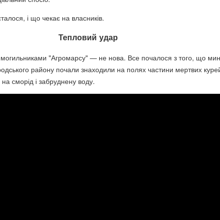
талося, і що чекає на власників.
Тепловий удар
 з могильниками "Агромарсу"
—
не нова. Все почалося з того, що ми
родського району почали знаходили на полях частини мертвих курей
на сморід і забруднену воду.