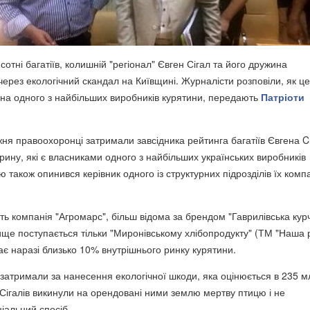
сотні багатіїв, колишній "регіонал" Євген Сігал та його дружина
ерез екологічний скандал на Київщині. Журналісти розповіли, як це
є на одного з найбільших виробників курятини, передають
Патріоти
жня правоохоронці затримали завсідника рейтинга багатіїв Євгена C
рину, які є власниками одного з найбільших українських виробників
ю також опинився керівник одного із структурних підрозділів їх комп
ить компанія "Агромарс", більш відома за брендом "Гаврилівська кур
тище поступається тільки "Миронівському хлібопродукту" (ТМ "Наша 
ає наразі близько 10% внутрішнього ринку курятини.
 затримали за нанесення екологічної шкоди, яка оцінюється в 235 м
Сігалів викинули на орендовані ними землю мертву птицю і не
ціальний спосіб.