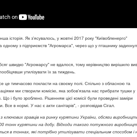
ша історія. Як з'ясувалось, у жовтні 2017 року "Київобленерго"
на одному з підприємств "Агромарса", через що у пташнику задихну
обсяг швидко "Агромарсу" не вдалося, тому керівництво вирішило ви
 пообіцявши утилізувати їх за тиждень.
се це тимчасово покласти на своєму полі. Спільно з обласною та
аціями ми створили комісію, яка зобов'язала нас прибрати тушки у
. Що і було зроблено. Рішенням цієї комісії були проведені заміри
ди. Все в нормі. У нас є акти санітарів", - розповідав Сігал.
з ключових гравців на ринку курятини України, обсяги виробницт
00 тонн курятини на добу. Відходи такого потужного виробниц
ься в тоннах, які потрібно утилізувати спеціальним способом і 