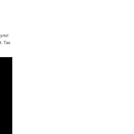
нулої
. Так