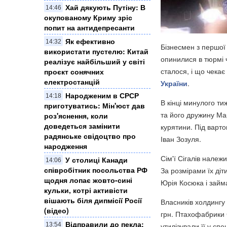
Хай дякують Путіну: В
14:46
окупованому Криму зріс
попит на антидепресанти
Як ефективно
14:32
Бізнесмен з першої 
використати пустелю: Китай
опинилися в тюрмі ч
реалізує найбільший у світі
сталося, і що чека
проєкт сонячних
електростанцій
України
.
Народженим в СРСР
14:18
В кінці минулого ти
приготуватись: Мін'юст дав
та його дружину Ма
роз'яснення, коли
доведеться замінити
курятини. Під варто
радянське свідоцтво про
Іван Зозуля.
народження
Сім'ї Сігалів належ
У столиці Канади
14:06
співробітник посольства РФ
За розмірами їх ді
щодня лопає жовто-сині
Юрія Косюка і займ
кульки, котрі активісти
вішають біля дипмісії Росії
Власників холдингу
(відео)
грн. Птахофабрики 
Відправили до пекла:
13:54
утилізували її у спе