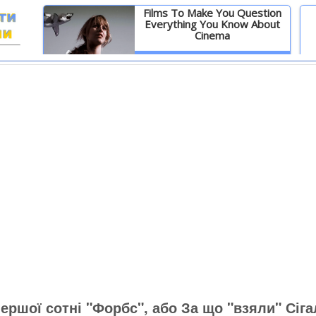
Films To Make You Question
Everything You Know About
Cinema
И
Детальніше
ершої сотні "Форбс", або За що "взяли" Сіга