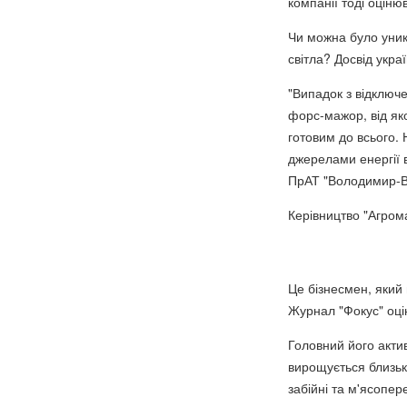
компанії тоді оціню
Чи можна було уник
світла? Досвід укра
"Випадок з відключ
форс-мажор, від як
готовим до всього.
джерелами енергії 
ПрАТ "Володимир-В
Керівництво "Агрома
Це бізнесмен, який 
Журнал "Фокус" оцін
Головний його акти
вирощується близьк
забійні та м'ясопер