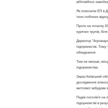
відповідних заводах
Як пояснили ЕП в Д
тонн побічних відхо
Проте на початку 2
курячих трупів, біл
Директор "Агромарсу
підприємстві. Тому 
обладнання.
Тим не менше, місц
підприємства.
Зараз Київський об
дослідження атмосфе
житлової забудови в
Падіж поголів’я на 
підприємстві в резу