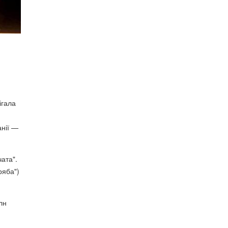
ігала
анії
—
чата".
ряба")
лн