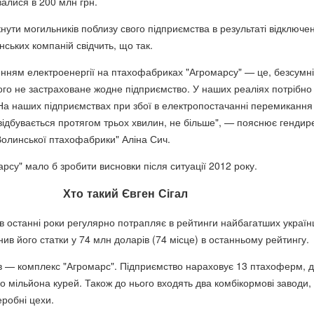
валися в 200 млн грн.
нути могильників поблизу свого підприємства в результаті відключе
їнських компаній свідчить, що так.
енням електроенергії на птахофабриках "Агромарсу"
—
це, безсумні
ого не застраховане жодне підприємство. У наших реаліях потрібно
 На наших підприємствах при збої в електропостачанні перемикання
відбувається протягом трьох хвилин, не більше",
—
пояснює гендир
олинської птахофабрики" Аліна Сич.
рсу" мало б зробити висновки після ситуації 2012 року.
Хто такий Євген Сігал
в останні роки регулярно потрапляє в рейтинги найбагатших українц
ив його статки у 74 млн доларів (74 місце) в останньому рейтингу.
в — комплекс "Агромарс". Підприємство нараховує 13 птахоферм, 
о мільйона курей. Також до нього входять два комбікормові заводи,
еробні цехи.