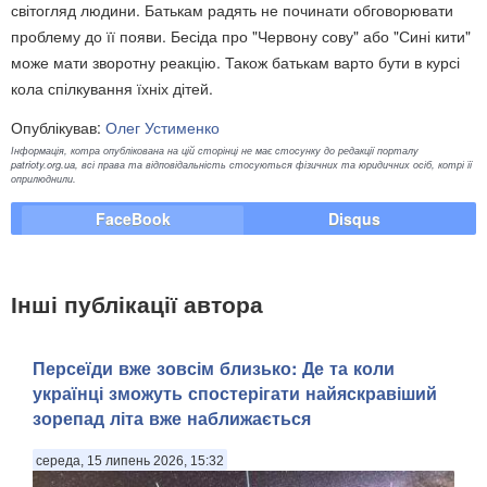
світогляд людини. Батькам радять не починати обговорювати
проблему до її появи. Бесіда про "Червону сову" або "Сині кити"
може мати зворотну реакцію. Також батькам варто бути в курсі
кола спілкування їхніх дітей.
Опублікував:
Олег Устименко
Інформація, котра опублікована на цій сторінці не має стосунку до редакції порталу
patrioty.org.ua, всі права та відповідальність стосуються фізичних та юридичних осіб, котрі її
оприлюднили.
FaceBook
Disqus
Інші публікації автора
Персеїди вже зовсім близько: Де та коли
українці зможуть спостерігати найяскравіший
зорепад літа вже наближається
середа, 15 липень 2026, 15:32