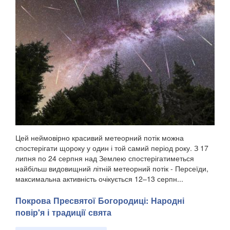
Цей неймовірно красивий метеорний потік можна
спостерігати щороку у один і той самий період року. З 17
липня по 24 серпня над Землею спостерігатиметься
найбільш видовищний літній метеорний потік - Персеїди,
максимальна активність очікується 12–13 серпн...
Покрова Пресвятої Богородиці: Народні
повір'я і традиції свята