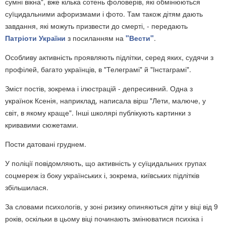
сумні вікна", вже кілька сотень фоловерів, які обмінюються
суїцидальними афоризмами і фото. Там також дітям дають
завдання, які можуть призвести до смерті, - передають
Патріоти України
з посиланням на
"Вести"
.
Особливу активність проявляють підлітки, серед яких, судячи з
профілей, багато українців, в "Телеграмі" й "Інстаграмі".
Зміст постів, зокрема і ілюстрацій - депресивний. Одна з
українок Ксенія, наприклад, написала вірш "Лети, малюче, у
світ, в якому краще". Інші школярі публікують картинки з
кривавими сюжетами.
Пости датовані груднем.
У поліції повідомляють, що активність у суїцидальних групах
соцмереж із боку українських і, зокрема, київських підлітків
збільшилася.
За словами психологів, у зоні ризику опиняються діти у віці від 9
років, оскільки в цьому віці починають змінюватися психіка і