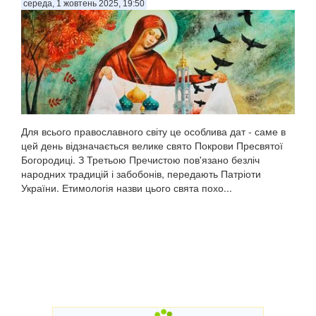
середа, 1 жовтень 2025, 19:50
Для всього православного світу це особлива дат - саме в
цей день відзначається велике свято Покрови Пресвятої
Богородиці. З Третьою Пречистою пов'язано безліч
народних традицій і забобонів, передають Патріоти
України. Етимологія назви цього свята похо...