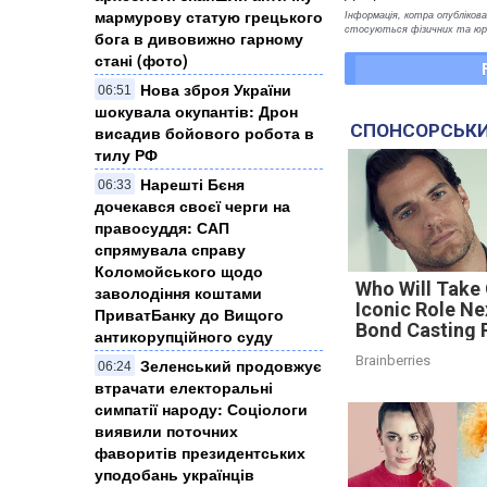
мармурову статую грецького
Інформація, котра опублікован
стосуються фізичних та юрид
бога в дивовижно гарному
стані (фото)
Нова зброя України
06:51
шокувала окупантів: Дрон
СПОНСОРСЬКИ
висадив бойового робота в
тилу РФ
Нарешті Бєня
06:33
дочекався своєї черги на
правосуддя: САП
спрямувала справу
Коломойського щодо
Who Will Take
заволодіння коштами
Iconic Role Ne
ПриватБанку до Вищого
Bond Casting
антикорупційного суду
Brainberries
Зеленський продовжує
06:24
втрачати електоральні
симпатії народу: Соціологи
виявили поточних
фаворитів президентських
уподобань українців