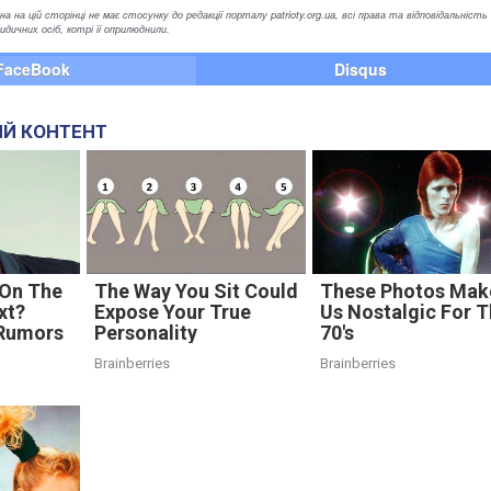
а на цій сторінці не має стосунку до редакції порталу patrioty.org.ua, всі права та відповідальність
ичних осіб, котрі її оприлюднили.
FaceBook
Disqus
Й КОНТЕНТ
 On The
The Way You Sit Could
These Photos Mak
xt?
Expose Your True
Us Nostalgic For 
 Rumors
Personality
70's
Brainberries
Brainberries