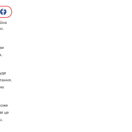
айна
и.
ви
а,
буде
тання.
ою
може
ві це
ш,