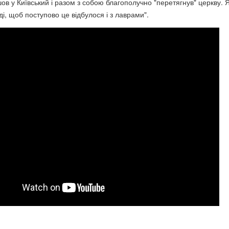
ов у Київський і разом з собою благополучно "перетягнув" церкву. 
ді, щоб поступово це відбулося і з лаврами".