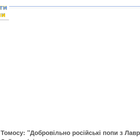
И
 Томосу: "Добровільно російські попи з Лав