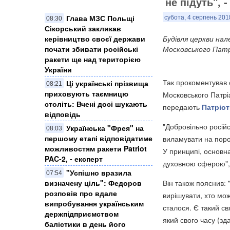
не підуть", -
Глава МЗС Польщі
субота, 4 серпень 201
08:30
Сікорський закликав
керівництво своєї держави
Будівля церкви на
почати збивати російські
Московського Патр
ракети ще над територією
України
Так прокоментував 
Ці українські прізвища
08:21
приховують таємницю
Московського Патрі
століть: Вчені досі шукають
передають
Патріот
відповідь
"Добровільно російс
Українська "Фрея" на
08:03
першому етапі відповідатиме
виламувати на поро
можливостям ракети Patriot
У принципі, основн
PAC-2, - експерт
духовною сферою", 
"Успішно вразила
07:54
визначену ціль": Федоров
Він також пояснив:
розповів про вдале
вирішувати, хто мож
випробування українським
сталося. Є такий с
держпідприємством
який свого часу (зд
балістики в день його