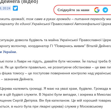
 Дейнега (відео)
Twitter
8, 20:24
Слідкуйте за нами
лежить громаді, тож саме в руках громади – питання переходу м
іархату до єдиної Української Православної Автокефальної Церкв
ситуацію довкола будівель та майна Української Православної Церк
архату волонтер, координатор ГІ "Повернись живим" Віталій Дейнег
и України
.
ькі попи з Лаври не підуть, давайте бути чесними. Їм пальці треба 
зі. Як це зробити правильно, не розхитуючи обстановки – це вже пи
а фішка томосу – це поступове повернення контролю над українськ
– зазначив Дейнега.
 "Церква належить громаді. Я маю на увазі храм, будівлю. Громада 
е в цій будівлі служити. В Україні були випадки, і зокрема в Миколає
вященик Сергій Дмітрієв. Він був капеланом. Це мій хороший товари
ається, в нього була при лікарні церква) служив у Московському