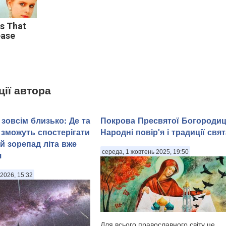
ds That
ease
ції автора
зовсім близько: Де та
Покрова Пресвятої Богородиц
 зможуть спостерігати
Народні повір'я і традиції свят
й зорепад літа вже
середа, 1 жовтень 2025, 19:50
я
2026, 15:32
Для всього православного світу це