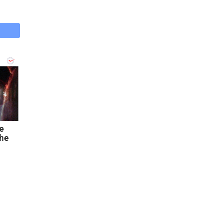
e
The