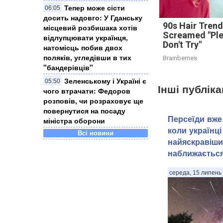
Тепер може сісти
06:05
досить надовго: У Гданську
90s Hair Tren
місцевий розбишака хотів
Screamed "Pl
відлупцювати українця,
Don't Try"
натомісць побив двох
поляків, угледівши в тих
Brainberries
"бандерівців"
Зеленському і Україні є
05:50
Інші публіка
чого втрачати: Федоров
розповів, чи розраховує ще
повернутися на посаду
Персеїди вже 
міністра оборони
коли українці
Всі новини
найяскравіши
наближаєтьс
середа, 15 липень 