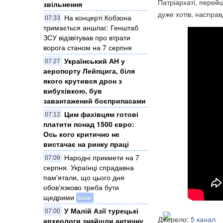
Патріархаті, перейш
звільнення
дуже хотів, насправ
На концерті Кобзона
07:33
тримається аншлаг: Генштаб
ЗСУ відзвітував про втрати
ворога станом на 7 серпня
Український АН у
07:27
аеропорту Лейпцига, біля
якого крутився дрон з
вибухівкою, був
завантажений боєприпасами
Цим фахівцям готові
07:12
платити понад 1500 євро:
Ось кого критично не
вистачає на ринку праці
Народні прикмети на 7
07:09
серпня. Українці спрадавна
пам'ятали, що цього дня
обов'язково треба бути
щедрими
Блог
У Малій Азії турецькі
07:00
Джерело:
5 канал
археологи знайшли античну