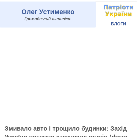
Олег Устименко
Громадський активіст
БЛОГИ
Змивало авто і трощило будинки: Захід
України потужно атакувала стихія (фото,