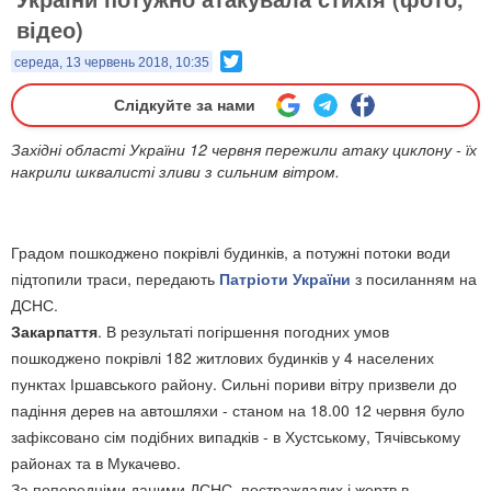
відео)
Twitter
середа, 13 червень 2018, 10:35
Слідкуйте за нами
Західні області України 12 червня пережили атаку циклону - їх
накрили шквалисті зливи з сильним вітром.
Градом пошкоджено покрівлі будинків, а потужні потоки води
підтопили траси, передають
Патріоти України
з посиланням на
ДСНС.
Закарпаття
. В результаті погіршення погодних умов
пошкоджено покрівлі 182 житлових будинків у 4 населених
пунктах Іршавського району. Сильні пориви вітру призвели до
падіння дерев на автошляхи - станом на 18.00 12 червня було
зафіксовано сім подібних випадків - в Хустському, Тячівському
районах та в Мукачево.
За попередніми даними ДСНС, постраждалих і жертв в