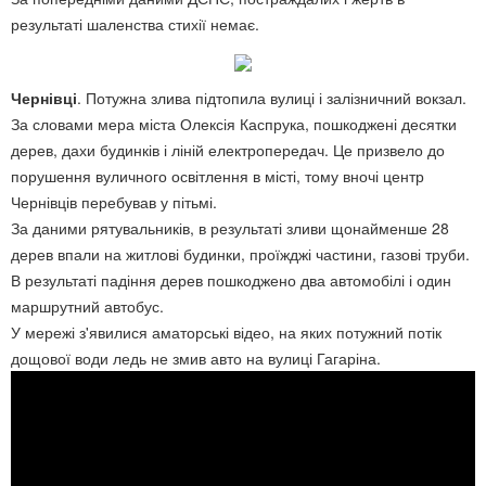
результаті шаленства стихії немає.
Чернівці
. Потужна злива підтопила вулиці і залізничний вокзал.
За словами мера міста Олексія Каспрука, пошкоджені десятки
дерев, дахи будинків і ліній електропередач. Це призвело до
порушення вуличного освітлення в місті, тому вночі центр
Чернівців перебував у пітьмі.
За даними рятувальників, в результаті зливи щонайменше 28
дерев впали на житлові будинки, проїжджі частини, газові труби.
В результаті падіння дерев пошкоджено два автомобілі і один
маршрутний автобус.
У мережі з'явилися аматорські відео, на яких потужний потік
дощової води ледь не змив авто на вулиці Гагаріна.