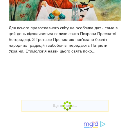
Для всього православного світу це особлива дат - саме в
цей день відзначається велике свято Покрови Пресвятої
Богородиці. З Третьою Пречистою пов'язано безліч
народних традицій і забобонів, передають Патріоти
України. Етимологія назви цього свята похо...