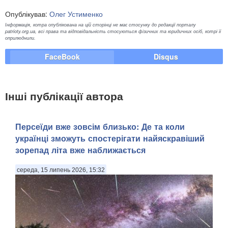
Опублікував:
Олег Устименко
Інформація, котра опублікована на цій сторінці не має стосунку до редакції порталу
patrioty.org.ua, всі права та відповідальність стосуються фізичних та юридичних осіб, котрі її
оприлюднили.
FaceBook
Disqus
Інші публікації автора
Персеїди вже зовсім близько: Де та коли
українці зможуть спостерігати найяскравіший
зорепад літа вже наближається
середа, 15 липень 2026, 15:32