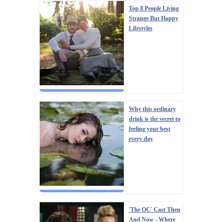
Top 8 People Living
Strange But Happy
Lifestyles
Why this ordinary
drink is the secret to
feeling your best
every day
'The OC' Cast Then
And Now - Where