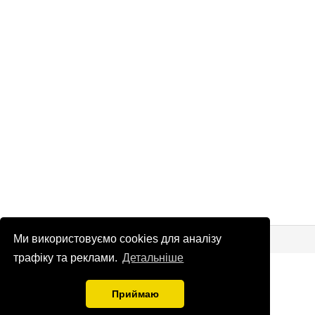
© Патріоти України 2026
Правова інформація
Ми використовуємо cookies для аналізу
трафіку та реклами.
Детальніше
info
@
patrioty.org.ua
Приймаю