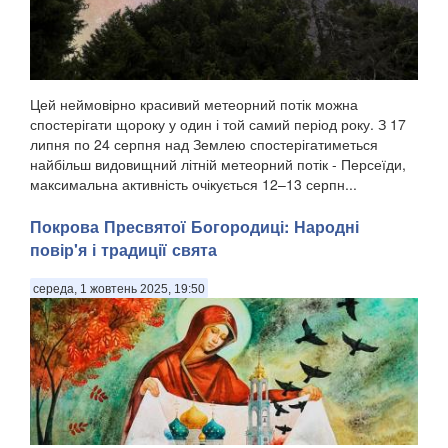
Цей неймовірно красивий метеорний потік можна
спостерігати щороку у один і той самий період року. З 17
липня по 24 серпня над Землею спостерігатиметься
найбільш видовищний літній метеорний потік - Персеїди,
максимальна активність очікується 12–13 серпн...
Покрова Пресвятої Богородиці: Народні
повір'я і традиції свята
середа, 1 жовтень 2025, 19:50