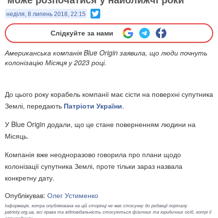
Twitter
неділя, 8 липень 2018, 22:15
Слідкуйте за нами
Американська компанія Blue Origin заявила, що люди почнуть
колонізацію Місяця у 2023 році.
До цього року корабель компанії має сісти на поверхні супутника
Землі, передають
Патріоти України
.
У Blue Origin додали, що це стане поверненням людини на
Місяць.
Компанія вже неодноразово говорила про плани щодо
колонізації супутника Землі, проте тільки зараз назвала
конкретну дату.
Опублікував:
Олег Устименко
Інформація, котра опублікована на цій сторінці не має стосунку до редакції порталу
patrioty.org.ua, всі права та відповідальність стосуються фізичних та юридичних осіб, котрі її