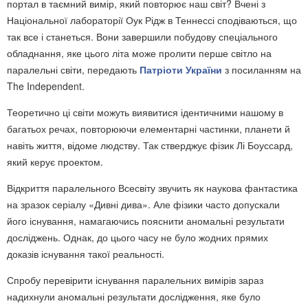
портал в таємний вимір, який повторює наш світ? Вчені з
Національної лабораторії Оук Рідж в Теннессі сподіваються, що
так все і станеться. Вони завершили побудову спеціального
обладнання, яке цього літа може пролити перше світло на
паралельні світи, передають
Патріоти України
з посиланням на
The Independent.
Теоретично ці світи можуть виявитися ідентичними нашому в
багатьох речах, повторюючи елементарні частинки, планети й
навіть життя, відоме людству. Так стверджує фізик Лі Боуссард,
який керує проектом.
Відкриття паралельного Всесвіту звучить як наукова фантастика
на зразок серіалу «Дивні дива». Але фізики часто допускали
його існування, намагаючись пояснити аномальні результати
досліджень. Однак, до цього часу не було жодних прямих
доказів існування такої реальності.
Спробу перевірити існування паралельних вимірів зараз
надихнули аномальні результати дослідження, яке було