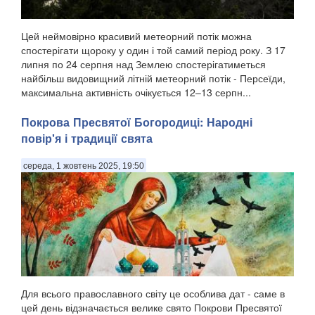
Цей неймовірно красивий метеорний потік можна
спостерігати щороку у один і той самий період року. З 17
липня по 24 серпня над Землею спостерігатиметься
найбільш видовищний літній метеорний потік - Персеїди,
максимальна активність очікується 12–13 серпн...
Покрова Пресвятої Богородиці: Народні
повір'я і традиції свята
середа, 1 жовтень 2025, 19:50
Для всього православного світу це особлива дат - саме в
цей день відзначається велике свято Покрови Пресвятої