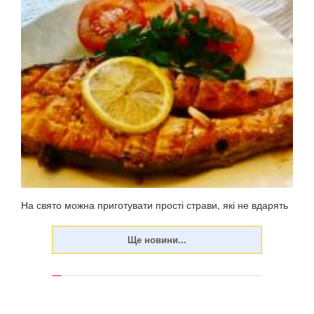
На свято можна приготувати прості страви, які не вдарять
по фігурі. У неділю, 23 червня, цьогоріч відзначатиметься
Трійця – 50-й день після Великодня (Воскресіння
Христове). Традиційно меню на Паску жирне, у ньому
багато м'ясних страв, оскільки до свя...