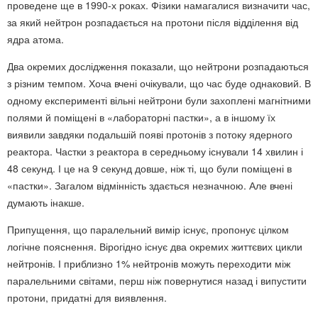
проведене ще в 1990-х роках. Фізики намагалися визначити час,
за який нейтрон розпадається на протони після відділення від
ядра атома.
Два окремих дослідження показали, що нейтрони розпадаються
з різним темпом. Хоча вчені очікували, що час буде однаковий. В
одному експерименті вільні нейтрони були захоплені магнітними
полями й поміщені в «лабораторні пастки», а в іншому їх
виявили завдяки подальшій появі протонів з потоку ядерного
реактора. Частки з реактора в середньому існували 14 хвилин і
48 секунд. І це на 9 секунд довше, ніж ті, що були поміщені в
«пастки». Загалом відмінність здається незначною. Але вчені
думають інакше.
Припущення, що паралельний вимір існує, пропонує цілком
логічне пояснення. Вірогідно існує два окремих життєвих цикли
нейтронів. І приблизно 1% нейтронів можуть переходити між
паралельними світами, перш ніж повернутися назад і випустити
протони, придатні для виявлення.