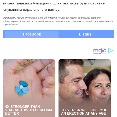
за меж галактики Чумацький шлях теж може бути пояснене
існуванням паралельного виміру.
Інформація, котра опублікована на цій сторінці не має стосунку до редакції порталу
patrioty.org.ua, всі права та відповідальність стосуються фізичних та юридичних осіб, котрі її
оприлюднили.
FaceBook
Disqus