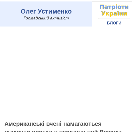
Олег Устименко
Громадський активіст
БЛОГИ
Американські вчені намагаються
відкрити портал у паралельний Всесвіт