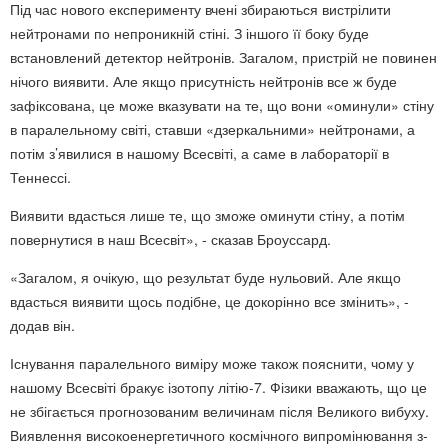
Під час нового експерименту вчені збираються вистрілити
нейтронами по непроникній стіні. З іншого її боку буде
встановлений детектор нейтронів. Загалом, пристрій не повинен
нічого виявити. Але якщо присутність нейтронів все ж буде
зафіксована, це може вказувати на те, що вони «оминули» стіну
в паралельному світі, ставши «дзеркальними» нейтронами, а
потім з’явилися в нашому Всесвіті, а саме в лабораторії в
Теннессі.
Виявити вдасться лише те, що зможе оминути стіну, а потім
повернутися в наш Всесвіт», - сказав Броуссард.
«Загалом, я очікую, що результат буде нульовий. Але якщо
вдасться виявити щось подібне, це докорінно все змінить», -
додав він.
Існування паралельного виміру може також пояснити, чому у
нашому Всесвіті бракує ізотопу літію-7. Фізики вважають, що це
не збігається прогнозованим величинам після Великого вибуху.
Виявлення високоенергетичного космічного випромінювання з-