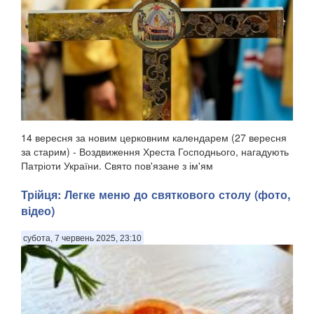
14 вересня за новим церковним календарем (27 вересня
за старим) - Воздвиження Хреста Господнього, нагадують
Патріоти України. Свято пов'язане з ім'ям
рівноапостольної Олени, матір'ю імператора Костянтина,
яка, згідно з церковним переказом, відшукала Хр...
Трійця: Легке меню до святкового столу (фото,
відео)
субота, 7 червень 2025, 23:10