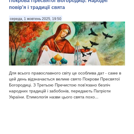
Покрова Пресвятої Богородиці: Народні
повір'я і традиції свята
середа, 1 жовтень 2025, 19:50
Для всього православного світу це особлива дат - саме в
цей день відзначається велике свято Покрови Пресвятої
Богородиці. З Третьою Пречистою пов'язано безліч
народних традицій і забобонів, передають Патріоти
України. Етимологія назви цього свята похо...