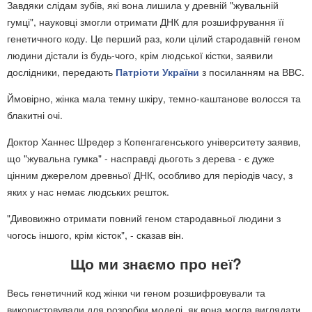
Завдяки слідам зубів, які вона лишила у древній "жувальній
гумці", науковці змогли отримати ДНК для розшифрування її
генетичного коду. Це перший раз, коли цілий стародавній геном
людини дістали із будь-чого, крім людської кістки, заявили
дослідники, передають
Патріоти України
з посиланням на ВВС.
Ймовірно, жінка мала темну шкіру, темно-каштанове волосся та
блакитні очі.
Доктор Ханнес Шредер з Копенгагенського університету заявив,
що "жувальна гумка" - насправді дьоготь з дерева - є дуже
цінним джерелом древньої ДНК, особливо для періодів часу, з
яких у нас немає людських решток.
"Дивовижно отримати повний геном стародавньої людини з
чогось іншого, крім кісток", - сказав він.
Що ми знаємо про неї?
Весь генетичний код жінки чи геном розшифровували та
використовували для розробки моделі, як вона могла виглядати.