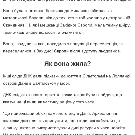
Вона була генетично ближчою до мисливців-збирачів з
материкової Європи, ніж до тих, хто в той час жив у центральній
Скандинавії. І, як і мешканці Західної Європи, мала темну шкіру,
темно-каштанове волосся та блакитні очі.
Вона, швидше за все, походила з популяції переселенців, які
переселилися із Західної Європи після відступу льодовиків.
Як вона жила?
Інші сліди ДНК дали підказки до життя в Сільтгольмі на Лолланді,
острові Данії в Балтійському морі.
ДНК-слідки лісового горіха та качки також були знайдені, що
вказує на ці види як частину раціону того часу.
"Це найбільший об'єкт кам'яного віку в Данії. Археологічні
знахідки дозволяють припустити, що люди, які займали цю
ділянку, активно використовували дикі ресурси у часи неоліту.
Це період, коли землеробство та одомашнені тварини вперше