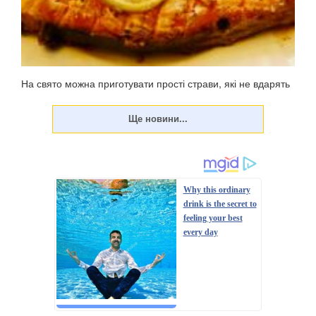
На свято можна приготувати прості страви, які не вдарять
по фігурі. У неділю, 23 червня, цьогоріч відзначатиметься
Трійця – 50-й день після Великодня (Воскресіння
Христове). Традиційно меню на Паску жирне, у ньому
багато м'ясних страв, оскільки до свя...
Why this ordinary
drink is the secret to
feeling your best
every day