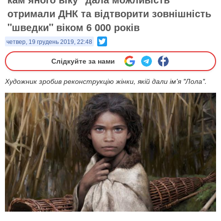
отримали ДНК та відтворити зовнішність
"шведки" віком 6 000 років
Twitter
четвер, 19 грудень 2019, 22:48
Слідкуйте за нами
Художник зробив реконструкцію жінки, якій дали ім'я "Лола".