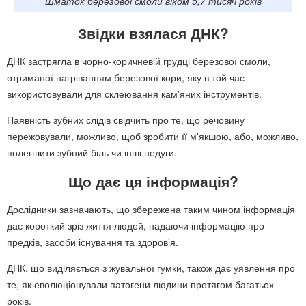
Шматок березової смоли віком 5,7 тисяч років
Звідки взялася ДНК?
ДНК застрягла в чорно-коричневій грудці березової смоли,
отриманої нагріванням березової кори, яку в той час
використовували для склеювання кам'яних інструментів.
Наявність зубних слідів свідчить про те, що речовину
пережовували, можливо, щоб зробити її м'якшою, або, можливо,
полегшити зубний біль чи інші недуги.
Що дає ця інформація?
Дослідники зазначають, що збережена таким чином інформація
дає короткий зріз життя людей, надаючи інформацію про
предків, засоби існування та здоров'я.
ДНК, що виділяється з жувальної гумки, також дає уявлення про
те, як еволюціонували патогени людини протягом багатьох
років.