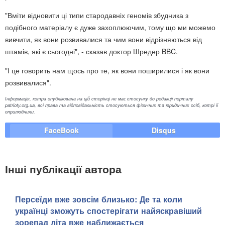
"Вміти відновити ці типи стародавніх геномів збудника з
подібного матеріалу є дуже захоплюючим, тому що ми можемо
вивчити, як вони розвивалися та чим вони відрізняються від
штамів, які є сьогодні", - сказав доктор Шредер BBC.
"І це говорить нам щось про те, як вони поширилися і як вони
розвивалися".
Інформація, котра опублікована на цій сторінці не має стосунку до редакції порталу
patrioty.org.ua, всі права та відповідальність стосуються фізичних та юридичних осіб, котрі її
оприлюднили.
FaceBook
Disqus
Інші публікації автора
Персеїди вже зовсім близько: Де та коли
українці зможуть спостерігати найяскравіший
зорепад літа вже наближається