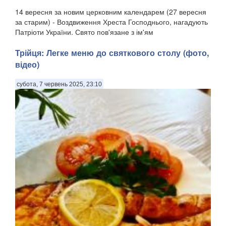
14 вересня за новим церковним календарем (27 вересня
за старим) - Воздвиження Хреста Господнього, нагадують
Патріоти України. Свято пов'язане з ім'ям
рівноапостольної Олени, матір'ю імператора Костянтина,
яка, згідно з церковним переказом, відшукала Хр...
Трійця: Легке меню до святкового столу (фото,
відео)
субота, 7 червень 2025, 23:10