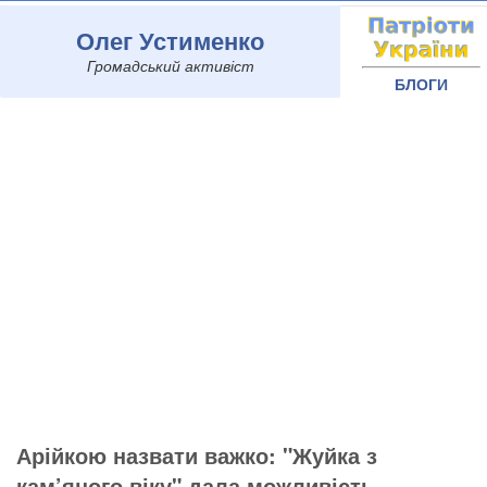
Олег Устименко
Громадський активіст
БЛОГИ
Арійкою назвати важко: "Жуйка з
кам’яного віку" дала можливість