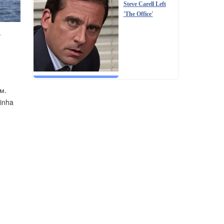
Steve Carell Left
'The Office'
у
м.
inha