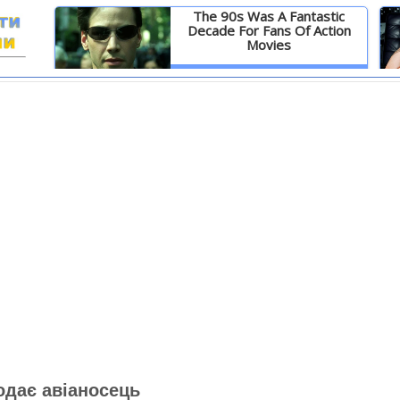
The 90s Was A Fantastic
Decade For Fans Of Action
Movies
И
Детальніше
одає авіаносець