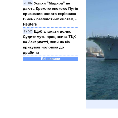
Успіхи "Мадяра" не
20:06
дають Кремлю спокою: Путін
призначив нового керівника
Військ безпілотних систем, -
Reuters
Щоб зламати волю:
19:52
Судитимуть працівника ТЦК
на Закарпатті, який на ніч
прикував чоловіка до
драбини
Всі новини