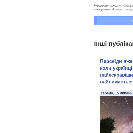
Інформація, котра опублікован
стосуються фізичних та юрид
Інші публіка
Персеїди вже 
коли українці
найяскравіши
наближаєтьс
середа, 15 липень 