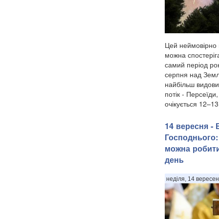
Цей неймовірно 
можна спостеріга
самий період рок
серпня над Земл
найбільш видови
потік - Персеїди
очікується 12–13
14 вересня -
Господнього:
можна робити
день
неділя, 14 вересен