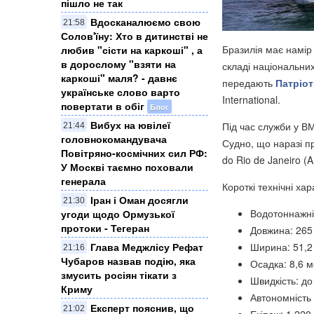
пішло не так
Вдосканалюємо свою
21:58
Солов'їну: Хто в дитинстві не
Бразилія має намір
любив "сісти на каркоші" , а
в дорослому "взяти на
складі національних
каркоші" маля? - давнє
передають
Патріот
українське слово варто
International.
повертати в обіг
Блог
Вибух на ювілеї
Під час служби у ВМ
21:44
головнокомандувача
Судно, що наразі п
Повітряно-космічних сил РФ:
do Rio de Janeiro (
У Москві таємно поховали
генерала
Короткі технічні ха
Іран і Оман досягли
21:30
Водотоннажніс
угоди щодо Ормузької
протоки - Тегеран
Довжина: 265
Глава Меджлісу Рефат
Ширина: 51,2
21:16
Чубаров назвав подію, яка
Осадка: 8,6 м
змусить росіян тікати з
Швидкість: до
Криму
Автономність
Експерт пояснив, що
21:02