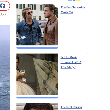
The Best Tarantino
Movie Yet
 дол
Is The Movie
"Danish Girl" A
True Story?
The Real Reason