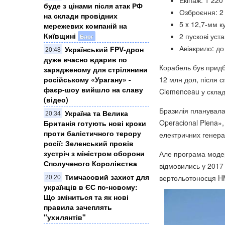
Екіпаж: 1 220
буде з цінами після атак РФ
Озброєння: 2 
на склади провідних
5 x 12,7-мм к
мережевих компаній на
Київщині
2 пускові уст
Блог
Авіакрило: до
Український FPV-дрон
20:48
дуже вчасно вдарив по
Корабель був придб
зарядженому для стрілянини
російському «Урагану» -
12 млн дол, після с
фаєр-шоу вийшло на славу
Clemenceau у склад
(відео)
Бразилія планувала
Україна та Велика
20:34
Operacional Plena»,
Британія готують нові кроки
проти балістичного терору
електричних генерат
росії: Зеленський провів
зустріч з міністром оборони
Але програма модерн
Сполученого Королівства
відмовились у 2017
Тимчасовий захист для
вертольотоносця H
20:20
українців в ЄС по-новому:
Що зміниться та як нові
правила зачеплять
"ухилянтів"