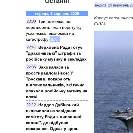
Останні
неділя, 29 вересень 2
середа, 5 серпень 2026
Корпус колишнього 
Три помилки, які
23:00
США).
перетворять план порятунку
української економіки на
катастрофу
Блог
Верховна Рада готує
22:47
"драконівські" штрафи за
російську музику в закладах
Заховалася за
22:35
простирадлом і все: У
Трускавці покарають
відпочивальників, які гучно
слухали російську музику на
пляжі
Нардеп Дубінський
22:12
включився на засідання
комітету Ради з виправної
колонії, де відбуває
покарання. Однак у щось