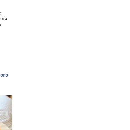
х
іоти
а
вого