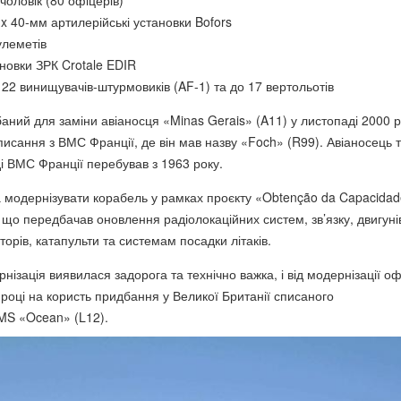
 чоловік (80 офіцерів)
x 40-мм артилерійські установки Bofors
улеметів
ановки ЗРК Crotale EDIR
 22 винищувачів-штурмовиків (AF-1) та до 17 вертольотів
аний для заміни авіаносця «Minas Gerais» (A11) у листопаді 2000 р
писання з ВМС Франції, де він мав назву «Foch» (R99). Авіаносець 
і ВМС Франції перебував з 1963 року.
 модернізувати корабель у рамках проєкту «Obtenção da Capacidad
 що передбачав оновлення радіолокаційних систем, зв’язку, двигуні
орів, катапульти та системам посадки літаків.
ізація виявилася задорога та технічно важка, і від модернізації оф
 році на користь придбання у Великої Британії списаного
MS «Ocean» (L12).