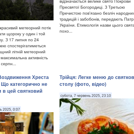
відзначається велике свято Покрови
Пресвятої Богородиці. З Третьою
Пречистою пов'язано безліч народни
традицій і забобонів, передають Патр
України. Етимологія назви цього свят
красивий метеорний потік
похо...
ти щороку у один і той
у. З 17 липня по 24
ею спостерігатиметься
щний літній метеорний
, максимальна активність
 серпн...
 Воздвиження Хреста
Трійця: Легке меню до святко
 Що категорично не
столу (фото, відео)
 в цей святковий
субота, 7 червень 2025, 23:10
ь 2025, 0:07