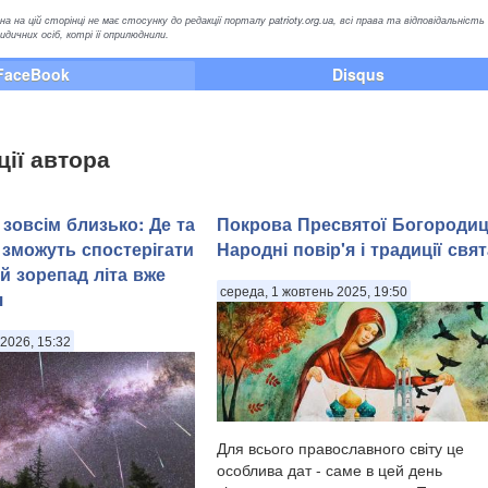
а на цій сторінці не має стосунку до редакції порталу patrioty.org.ua, всі права та відповідальність
ичних осіб, котрі її оприлюднили.
FaceBook
Disqus
ції автора
зовсім близько: Де та
Покрова Пресвятої Богородиц
 зможуть спостерігати
Народні повір'я і традиції свят
й зорепад літа вже
середа, 1 жовтень 2025, 19:50
я
2026, 15:32
Для всього православного світу це
особлива дат - саме в цей день