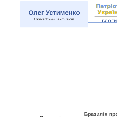
Олег Устименко
Громадський активіст
БЛОГ
Бразилія пр