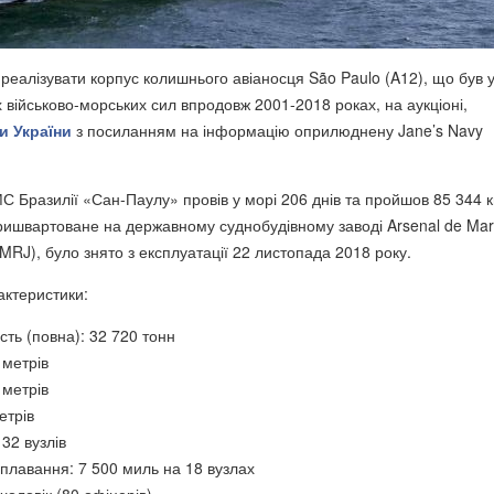
 реалізувати корпус колишнього авіаносця São Paulo (A12), що був 
 військово-морських сил впродовж 2001-2018 роках, на аукціоні,
и України
з посиланням на інформацію оприлюднену Jane’s Navy
С Бразилії «Сан-Паулу» провів у морі 206 днів та пройшов 85 344 к
ришвартоване на державному суднобудівному заводі Arsenal de Mar
AMRJ), було знято з експлуатації 22 листопада 2018 року.
рактеристики:
ть (повна): 32 720 тонн
 метрів
 метрів
етрів
 32 вузлів
 плавання: 7 500 миль на 18 вузлах