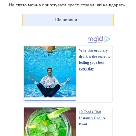
На свято можна приготувати прості страви, які не вдарять
по фігурі. У неділю, 23 червня, цьогоріч відзначатиметься
Трійця – 50-й день після Великодня (Воскресіння
Христове). Традиційно меню на Паску жирне, у ньому
багато м'ясних страв, оскільки до свя...
Why this ordinary
drink is the secret to
feeling your best
every day
10 Foods That
Instantly Reduce
Bloat