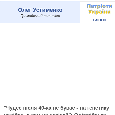
Олег Устименко
Громадський активіст
БЛОГИ
"Чудес після 40-ка не буває - на генетику
надійся, а сам не позіхай": Олімпійська