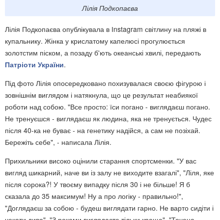
Лілія Подкопаєва
Лілія Подкопаєва опублікувала в Іnstagram світлину на пляжі в
купальнику. Жінка у крислатому капелюсі прогулюється
золотстим піском, а позаду б'ють океанські хвилі, передають
Патріоти України
.
Під фото Лілія опосередковано похизувалася своєю фігурою і
зовнішнім виглядом і натякнула, що це результат неабиякої
роботи над собою. "Все просто: їси погано - виглядаєш погано.
Не тренуєшся - виглядаєш як людина, яка не тренується. Чудес
після 40-ка не буває - на генетику надійся, а сам не позіхай.
Бережіть себе", - написала Лілія.
Прихильники високо оцінили старання спортсменки. "У вас
вигляд шикарний, наче ви із залу не виходите взагалі", "Ліля, яке
після сорока?! У твоєму випадку після 30 і не більше! Я б
сказала до 35 максимум! Ну а про логіку - правильно!",
"Доглядаєш за собою - будеш виглядати гарно. Не варто сидіти і
чекати дива", "З роками виглядаєте тільки краще", "Точена