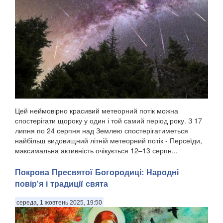
Цей неймовірно красивий метеорний потік можна
спостерігати щороку у один і той самий період року. З 17
липня по 24 серпня над Землею спостерігатиметься
найбільш видовищний літній метеорний потік - Персеїди,
максимальна активність очікується 12–13 серпн...
Покрова Пресвятої Богородиці: Народні
повір'я і традиції свята
середа, 1 жовтень 2025, 19:50