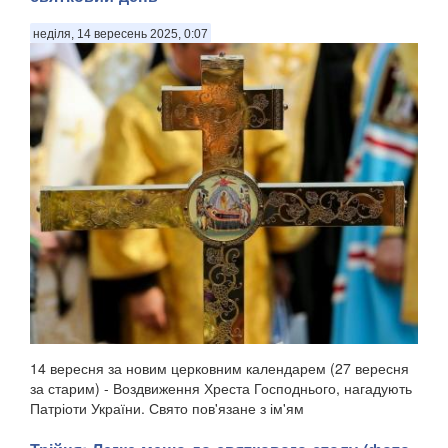
неділя, 14 вересень 2025, 0:07
14 вересня за новим церковним календарем (27 вересня
за старим) - Воздвиження Хреста Господнього, нагадують
Патріоти України. Свято пов'язане з ім'ям
рівноапостольної Олени, матір'ю імператора Костянтина,
яка, згідно з церковним переказом, відшукала Хр...