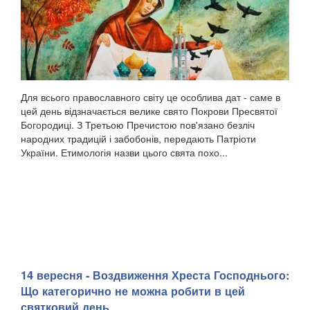
Для всього православного світу це особлива дат - саме в
цей день відзначається велике свято Покрови Пресвятої
Богородиці. З Третьою Пречистою пов'язано безліч
народних традицій і забобонів, передають Патріоти
України. Етимологія назви цього свята похо...
14 вересня - Воздвиження Хреста Господнього:
Що категорично не можна робити в цей
святковий день