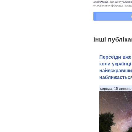
Інформація, котра опублікован
стосуються фізичних та юрид
Інші публіка
Персеїди вже 
коли українці
найяскравіши
наближаєтьс
середа, 15 липень 