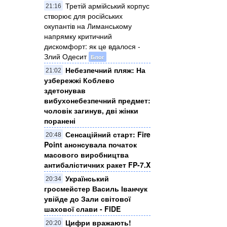
Третій армійський корпус
21:16
створює для російських
окупантів на Лиманському
напрямку критичний
дискомфорт: як це вдалося -
Злий Одесит
Блог
Небезпечний пляж: На
21:02
узбережжі Коблево
здетонував
вибухонебезпечний предмет:
чоловік загинув, дві жінки
поранені
Сенсаційний старт: Fire
20:48
Point анонсувала початок
масового виробництва
антибалістичних ракет FP-7.X
Український
20:34
гросмейстер Василь Іванчук
увійде до Зали світової
шахової слави - FIDE
Цифри вражають!
20:20