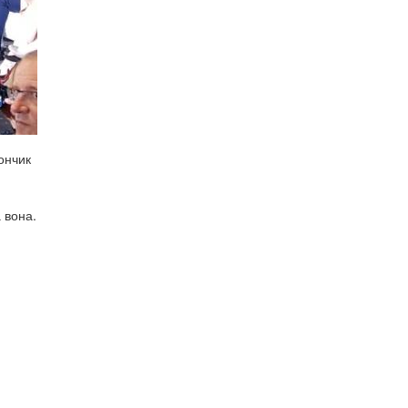
ончик
 вона.