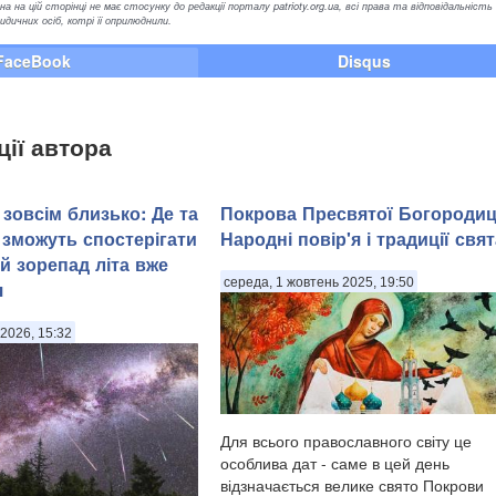
а на цій сторінці не має стосунку до редакції порталу patrioty.org.ua, всі права та відповідальність
ичних осіб, котрі її оприлюднили.
FaceBook
Disqus
ції автора
зовсім близько: Де та
Покрова Пресвятої Богородиц
 зможуть спостерігати
Народні повір'я і традиції свят
й зорепад літа вже
середа, 1 жовтень 2025, 19:50
я
2026, 15:32
Для всього православного світу це
особлива дат - саме в цей день
відзначається велике свято Покрови