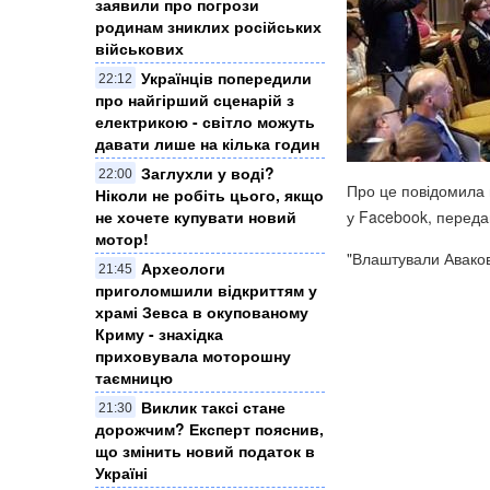
заявили про погрози
родинам зниклих російських
військових
Українців попередили
22:12
про найгірший сценарій з
електрикою - світло можуть
давати лише на кілька годин
Заглухли у воді?
22:00
Про це повідомила 
Ніколи не робіть цього, якщо
не хочете купувати новий
у Facebook, перед
мотор!
"Влаштували Аваков
Археологи
21:45
приголомшили відкриттям у
храмі Зевса в окупованому
Криму - знахідка
приховувала моторошну
таємницю
Виклик таксі стане
21:30
дорожчим? Експерт пояснив,
що змінить новий податок в
Україні