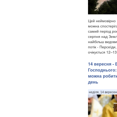
Цей неймовірно 
можна спостеріга
самий період рок
серпня над Земл
найбільш видови
потік - Персеїди
очікується 12–13
14 вересня -
Господнього:
можна робити
день
неділя, 14 вересен