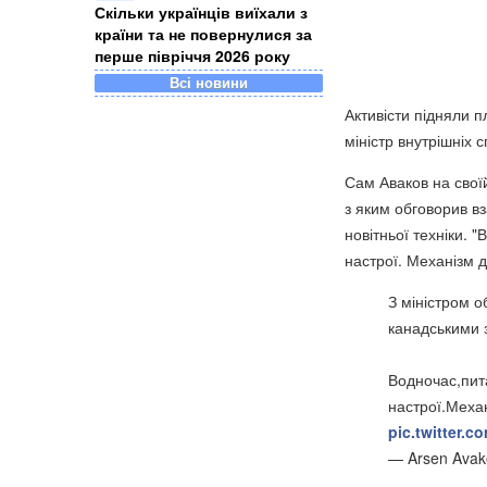
Скільки українців виїхали з
країни та не повернулися за
перше півріччя 2026 року
Всі новини
Активісти підняли п
міністр внутрішніх 
Сам Аваков на своїй
з яким обговорив в
новітньої техніки. 
настрої. Механізм д
З міністром 
канадськими з
Водночас,пита
настрої.Меха
pic.twitter.
— Arsen Ava