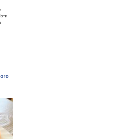
х
іоти
а
вого