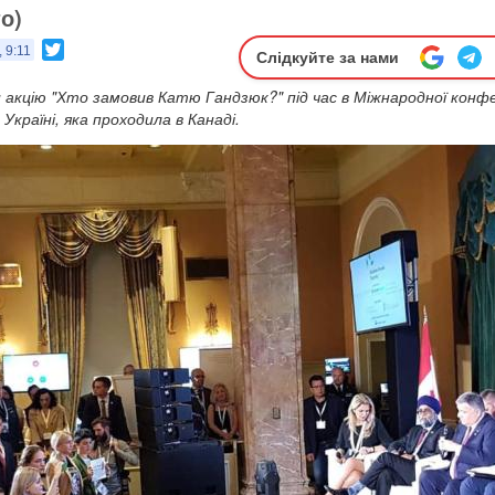
о)
Twitter
 9:11
Слідкуйте за нами
 акцію "Хто замовив Катю Гандзюк?" під час в Міжнародної конфе
Україні, яка проходила в Канаді.