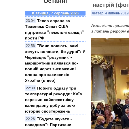
Останні
настрій (фот
п’ятниця, 7 серпень 2026
четвер, 4 липень 2019,
Тепер справа за
23:04
Активісти провели
Трампом: Сенат США
з питань реформ в 
підтримав "пекельні санкції"
проти РФ
​"Вони воюють, самі
22:56
хочуть воювати, бо дурні": У
Чернівцях "розумник"-
маршрутник вляпався по-
повній через зневажливі
слова про захисників
України (відео)
Побито одразу три
22:39
температурні рекорди: Київ
пережив найспекотнішу
календарну добу за всю
історію спостережень
"Будете шукати -
22:26
посадимо": Партизани