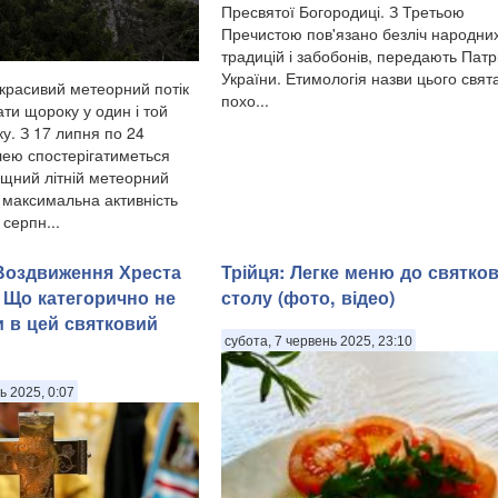
Пресвятої Богородиці. З Третьою
Пречистою пов'язано безліч народни
традицій і забобонів, передають Патр
України. Етимологія назви цього свят
красивий метеорний потік
похо...
ти щороку у один і той
у. З 17 липня по 24
ею спостерігатиметься
щний літній метеорний
, максимальна активність
 серпн...
 Воздвиження Хреста
Трійця: Легке меню до святко
 Що категорично не
столу (фото, відео)
 в цей святковий
субота, 7 червень 2025, 23:10
ь 2025, 0:07