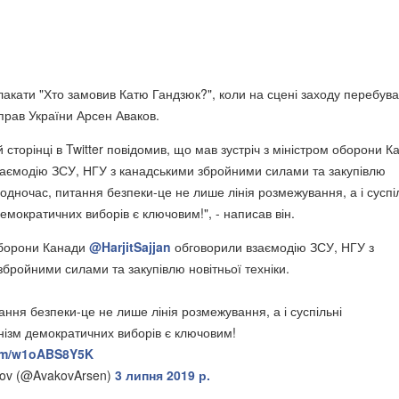
лакати "Хто замовив Катю Гандзюк?", коли на сцені заходу перебув
справ України Арсен Аваков.
 сторінці в Twitter повідомив, що мав зустріч з міністром оборони К
заємодію ЗСУ, НГУ з канадськими збройними силами та закупівлю
"Водночас, питання безпеки-це не лише лінія розмежування, а і суспі
емократичних виборів є ключовим!", - написав він.
оборони Канади
@HarjitSajjan
обговорили взаємодію ЗСУ, НГУ з
бройними силами та закупівлю новітньої техніки.
ння безпеки-це не лише лінія розмежування, а і суспільні
нізм демократичних виборів є ключовим!
com/w1oABS8Y5K
kov (@AvakovArsen)
3 липня 2019 р.