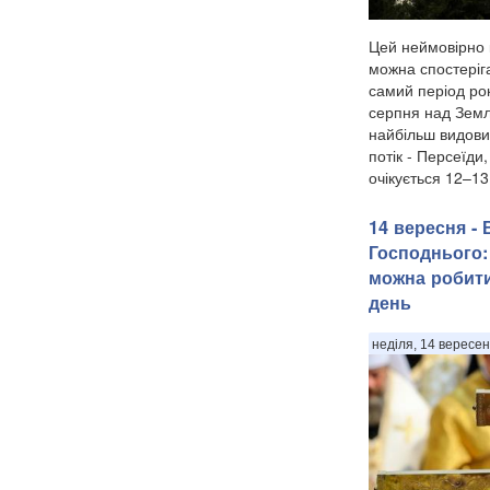
Цей неймовірно 
можна спостеріга
самий період рок
серпня над Земл
найбільш видови
потік - Персеїди
очікується 12–13
14 вересня -
Господнього:
можна робити
день
неділя, 14 вересен