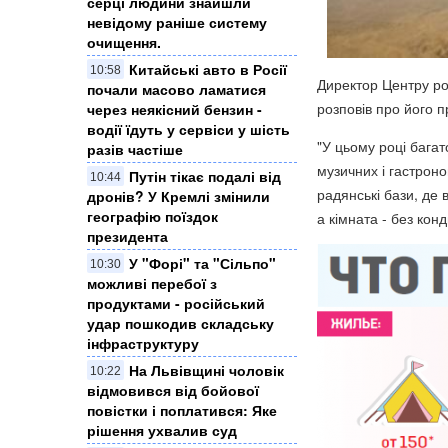
серці людини знайшли
невідому раніше систему
очищення.
Китайські авто в Росії
10:58
Директор Центру ро
почали масово ламатися
розповів про його 
через неякісний бензин -
водії їдуть у сервіси у шість
"У цьому році багато
разів частіше
музичних і гастроно
Путін тікає подалі від
10:44
радянські бази, де 
дронів? У Кремлі змінили
географію поїздок
а кімната - без кон
президента
У "Форі" та "Сільпо"
10:30
можливі перебої з
продуктами - російський
удар пошкодив складську
інфраструктуру
На Львівщині чоловік
10:22
відмовився від бойової
повістки і поплатився: Яке
рішення ухвалив суд