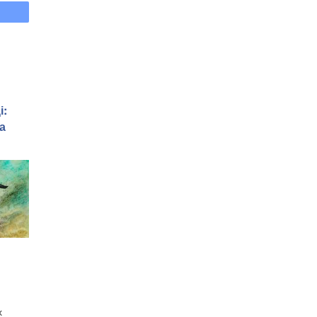
і:
а
х