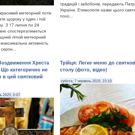
традицій і забобонів, передають Патр
України. Етимологія назви цього свят
красивий метеорний потік
похо...
ти щороку у один і той
у. З 17 липня по 24
ею спостерігатиметься
щний літній метеорний
, максимальна активність
 серпн...
 Воздвиження Хреста
Трійця: Легке меню до святко
 Що категорично не
столу (фото, відео)
 в цей святковий
субота, 7 червень 2025, 23:10
ь 2025, 0:07