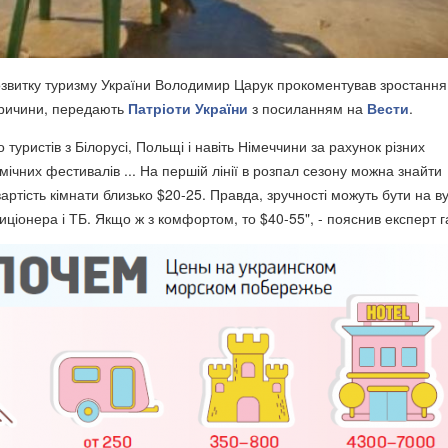
звитку туризму України Володимир Царук прокоментував зростання 
причини, передають
Патріоти України
з посиланням на
Вести
.
 туристів з Білорусі, Польщі і навіть Німеччини за рахунок різних
мічних фестивалів ... На першій лінії в розпал сезону можна знайти
вартість кімнати близько $20-25. Правда, зручності можуть бути на ву
диціонера і ТБ. Якщо ж з комфортом, то $40-55", - пояснив експерт га