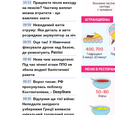
Працюєте після виходу
10:13
на пенсію? Частину виплат
можна втратити - що
важливо знати
Невидимий витік
09:59
струму: Яка деталь в авто
розряджає акумулятор за ніч
Оце так! У Німеччині
09:55
фіксували дрони над базою,
де ремонтують Patriot
Нема чим захищатися:
09:48
Під час нічної атаки ППО не
збила жодної балістичної
ракети
Ворог тисне: РФ
09:37
просунулась поблизу
Костянтинівки, - DeepState
Відлуння ще тієї війни:
09:35
Неподалік західного
узбережжя Греції виявили
унікальний торпедний катер