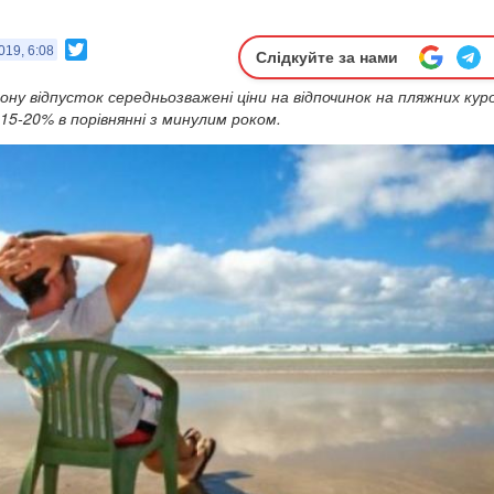
Twitter
019, 6:08
Слідкуйте за нами
ону відпусток середньозважені ціни на відпочинок на пляжних ку
 15-20% в порівнянні з минулим роком.