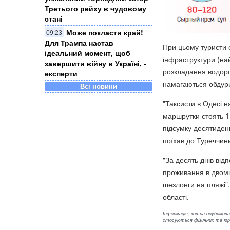
Третього рейху в чудовому
стані
Може покласти край!
09:23
Для Трампа настав
При цьому туристи с
ідеальний момент, щоб
інфраструктури (найч
завершити війну в Україні, -
розкладання водоро
експерти
намагаються обдури
Всі новини
"Таксисти в Одесі н
маршрутки стоять 11
підсумку десятиденн
поїхав до Туреччини
"За десять днів від
проживання в двомі
шезлонги на пляжі",
області.
Інформація, котра опублікован
стосуються фізичних та юрид