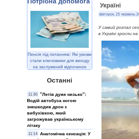
Потрібна допомога
Україні
вівторок, 25 червень 2
У самий розпал сез
в Україні зросли на
Пенсія під питанням: Які умови
стали ключовими для виходу
на заслужений відпочинок
Останні
"Летів дуже низько":
11:30
Водій автобуса ногою
знешкодив дрон з
вибухівкою, який
загрожував українському
літаку
Анатомічна сенсація: У
11:14