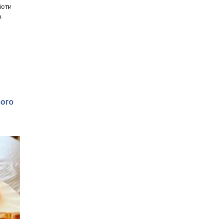
іоти
а
вого