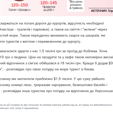
каржаться на погані дороги до курортів, відсутність необхідної
астіше - туалетів і парковок), а також на сміття і "зелене" через
стей море. Також періодично виникають скарги на шахраїв, які
ти туристів з житлом і перевезенням до курорту.
амагалися здерти з нас 1,5 тисячі грн за проїзд до Коблева. Хоча
0 грн з людини. Ціни на продукти та у кафе також непомірно високі
ий відпочинок з сім'єю обійшовся в 18 тисяч грн. Краще б додав $3
", - розповідає про свою поїздку на море турист із Києва.
починку ми заплатили приблизно $1,5 тисячі. У цю суму увійшло
сному номері люкс, триразове харчування, безкоштовні басейн і
 - розповідає інша туристка про поїздку на відпочинок до Херсонськ
а на цій сторінці не має стосунку до редакції порталу patrioty.org.ua, всі права та відповідальність
ичних осіб, котрі її оприлюднили.