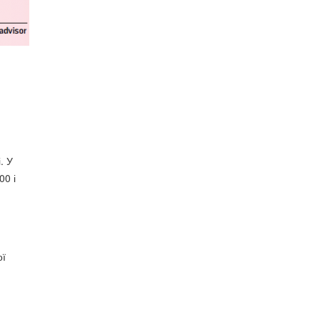
. У
00 і
ої