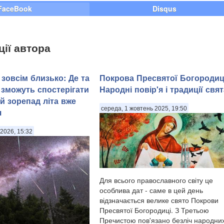
FaceBook
Disqus
ції автора
зовсім близько: Де та
Покрова Пресвятої Богородиц
 зможуть спостерігати
Народні повір'я і традиції свят
й зорепад літа вже
середа, 1 жовтень 2025, 19:50
я
2026, 15:32
Для всього православного світу це
особлива дат - саме в цей день
відзначається велике свято Покрови
Пресвятої Богородиці. З Третьою
Пречистою пов'язано безліч народни