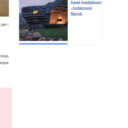
Sound Amphitheater
- Architectural
Marvels
цін і
лиці,
лузі.