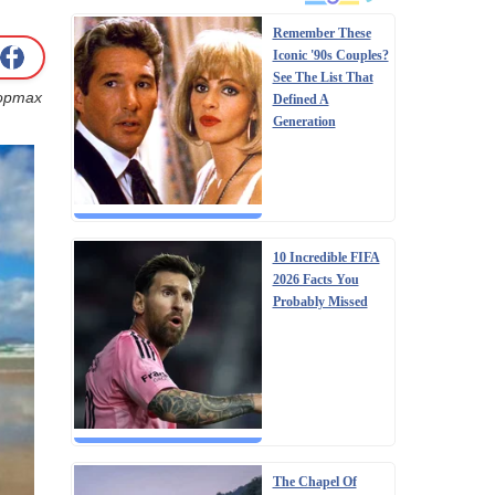
Remember These
Iconic '90s Couples?
See The List That
рортах
Defined A
Generation
10 Incredible FIFA
2026 Facts You
Probably Missed
The Chapel Of