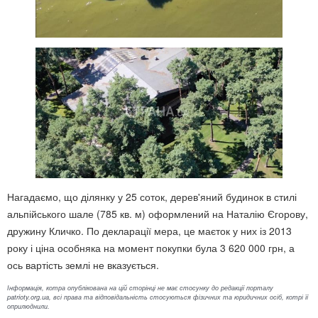
Нагадаємо, що ділянку у 25 соток, дерев'яний будинок в стилі
альпійського шале (785 кв. м) оформлений на Наталію Єгорову,
дружину Кличко. По декларації мера, це маєток у них із 2013
року і ціна особняка на момент покупки була 3 620 000 грн, а
ось вартість землі не вказується.
Інформація, котра опублікована на цій сторінці не має стосунку до редакції порталу
patrioty.org.ua, всі права та відповідальність стосуються фізичних та юридичних осіб, котрі її
оприлюднили.