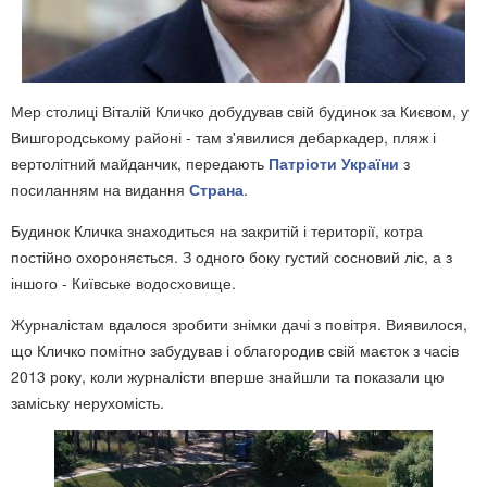
Мер столиці Віталій Кличко добудував свій будинок за Києвом, у
Вишгородському районі - там з'явилися дебаркадер, пляж і
вертолітний майданчик, передають
Патріоти України
з
посиланням на видання
Страна
.
Будинок Кличка знаходиться на закритій і території, котра
постійно охороняється. З одного боку густий сосновий ліс, а з
іншого - Київське водосховище.
Журналістам вдалося зробити знімки дачі з повітря. Виявилося,
що Кличко помітно забудував і облагородив свій маєток з часів
2013 року, коли журналісти вперше знайшли та показали цю
заміську нерухомість.