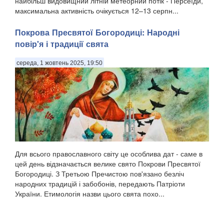
найбільш видовищний літній метеорний потік - Персеїди,
максимальна активність очікується 12–13 серпн...
Покрова Пресвятої Богородиці: Народні
повір'я і традиції свята
середа, 1 жовтень 2025, 19:50
Для всього православного світу це особлива дат - саме в
цей день відзначається велике свято Покрови Пресвятої
Богородиці. З Третьою Пречистою пов'язано безліч
народних традицій і забобонів, передають Патріоти
України. Етимологія назви цього свята похо...