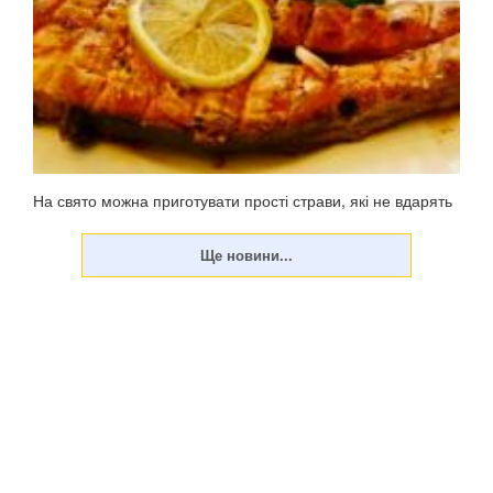
На свято можна приготувати прості страви, які не вдарять
по фігурі. У неділю, 23 червня, цьогоріч відзначатиметься
Трійця – 50-й день після Великодня (Воскресіння
Христове). Традиційно меню на Паску жирне, у ньому
багато м'ясних страв, оскільки до свя...