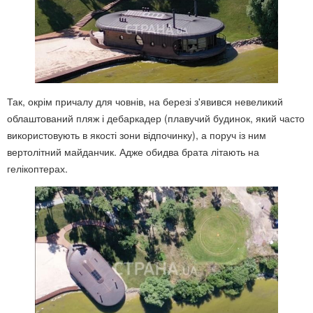
Так, окрім причалу для човнів, на березі з'явився невеликий
облаштований пляж і дебаркадер (плавучий будинок, який часто
використовують в якості зони відпочинку), а поруч із ним
вертолітний майданчик. Адже обидва брата літають на
гелікоптерах.