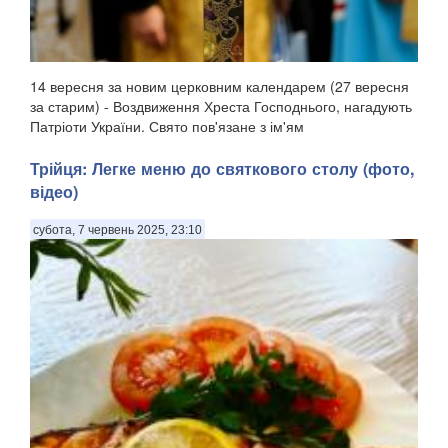
14 вересня за новим церковним календарем (27 вересня
за старим) - Воздвиження Хреста Господнього, нагадують
Патріоти України. Свято пов'язане з ім'ям
рівноапостольної Олени, матір'ю імператора Костянтина,
яка, згідно з церковним переказом, відшукала Хр...
Трійця: Легке меню до святкового столу (фото,
відео)
субота, 7 червень 2025, 23:10