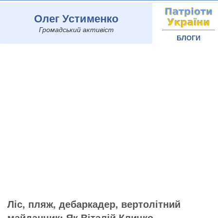
Олег Устименко
Громадський активіст
БЛОГИ
Ліс, пляж, дебаркадер, вертолітний
майданчик: Як Віталій Кличко