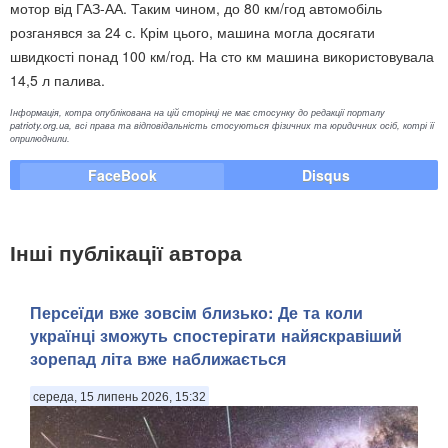
мотор від ГАЗ-АА. Таким чином, до 80 км/год автомобіль
розганявся за 24 с. Крім цього, машина могла досягати
швидкості понад 100 км/год. На сто км машина використовувала
14,5 л палива.
Інформація, котра опублікована на цій сторінці не має стосунку до редакції порталу
patrioty.org.ua, всі права та відповідальність стосуються фізичних та юридичних осіб, котрі її
оприлюднили.
FaceBook
Disqus
Інші публікації автора
Персеїди вже зовсім близько: Де та коли
українці зможуть спостерігати найяскравіший
зорепад літа вже наближається
середа, 15 липень 2026, 15:32