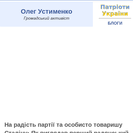
Олег Устименко
Громадський активіст
БЛОГИ
На радість партії та особисто товаришу
Сталіну: Як виглядав перший радянський