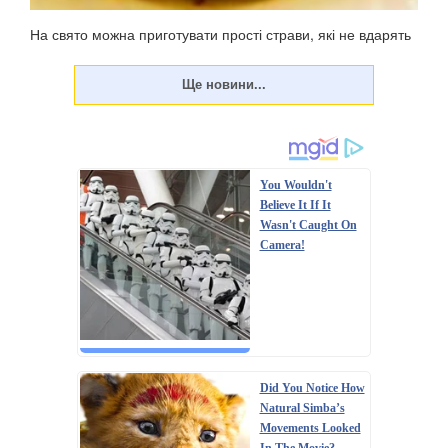
На свято можна приготувати прості страви, які не вдарять
по фігурі. У неділю, 23 червня, цьогоріч відзначатиметься
Трійця – 50-й день після Великодня (Воскресіння
Христове). Традиційно меню на Паску жирне, у ньому
багато м'ясних страв, оскільки до свя...
You Wouldn't
Believe It If It
Wasn't Caught On
Camera!
Did You Notice How
Natural Simba’s
Movements Looked