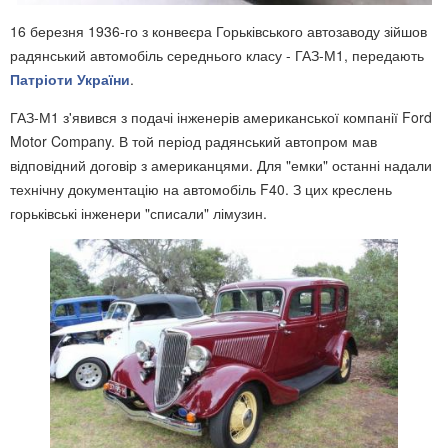
16 березня 1936-го з конвеєра Горьківського автозаводу зійшов
радянський автомобіль середнього класу - ГАЗ-М1, передають
Патріоти України
.
ГАЗ-М1 з'явився з подачі інженерів американської компанії Ford
Motor Company. В той період радянський автопром мав
відповідний договір з американцями. Для "емки" останні надали
технічну документацію на автомобіль F40. З цих креслень
горьківські інженери "списали" лімузин.