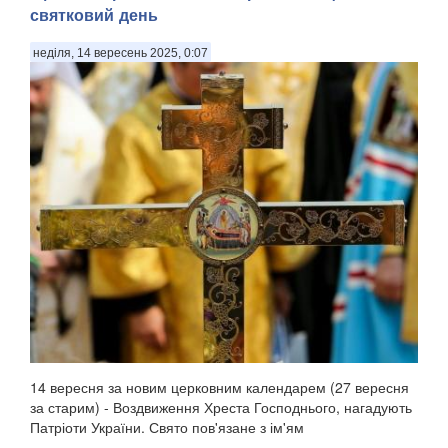
святковий день
неділя, 14 вересень 2025, 0:07
14 вересня за новим церковним календарем (27 вересня
за старим) - Воздвиження Хреста Господнього, нагадують
Патріоти України. Свято пов'язане з ім'ям
рівноапостольної Олени, матір'ю імператора Костянтина,