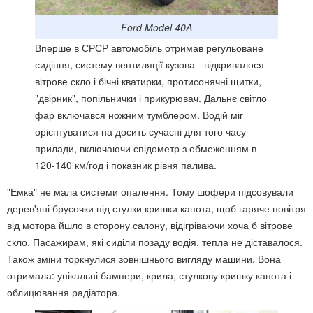
Ford Model 40A
Вперше в СРСР автомобіль отримав регульоване
сидіння, систему вентиляції кузова - відкривалося
вітрове скло і бічні кватирки, протисонячні щитки,
"двірник", попільнички і прикурювач. Дальнє світло
фар включався ножним тумблером. Водій міг
орієнтуватися на досить сучасні для того часу
прилади, включаючи спідометр з обмеженням в
120-140 км/год і показник рівня палива.
"Емка" не мала системи опалення. Тому шофери підсовували
дерев'яні брусочки під стулки кришки капота, щоб гаряче повітря
від мотора йшло в сторону салону, відігріваючи хоча б вітрове
скло. Пасажирам, які сиділи позаду водія, тепла не діставалося.
Також зміни торкнулися зовнішнього вигляду машини. Вона
отримала: унікальні бампери, крила, стулкову кришку капота і
облицювання радіатора.