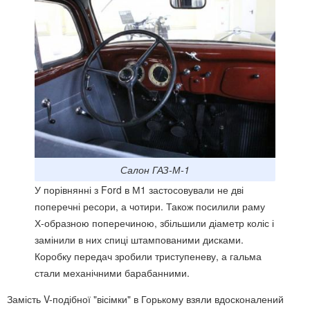
Салон ГАЗ-М-1
У порівнянні з Ford в М1 застосовували не дві
поперечні ресори, а чотири. Також посилили раму
Х-образною поперечиною, збільшили діаметр коліс і
замінили в них спиці штампованими дисками.
Коробку передач зробили триступеневу, а гальма
стали механічними барабанними.
Замість V-подібної "вісімки" в Горькому взяли вдосконалений