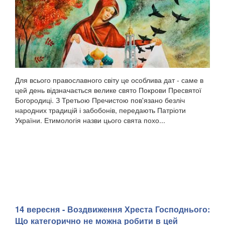
Для всього православного світу це особлива дат - саме в
цей день відзначається велике свято Покрови Пресвятої
Богородиці. З Третьою Пречистою пов'язано безліч
народних традицій і забобонів, передають Патріоти
України. Етимологія назви цього свята похо...
14 вересня - Воздвиження Хреста Господнього:
Що категорично не можна робити в цей