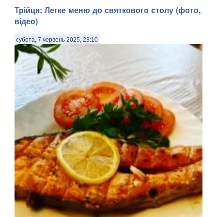
яка, згідно з церковним переказом, відшукала Хр...
Трійця: Легке меню до святкового столу (фото,
відео)
субота, 7 червень 2025, 23:10