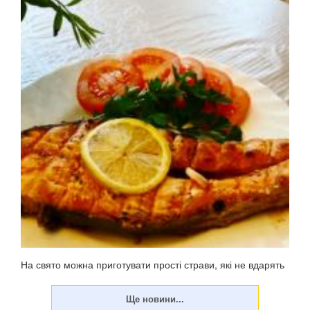
На свято можна приготувати прості страви, які не вдарять
по фігурі. У неділю, 23 червня, цьогоріч відзначатиметься
Трійця – 50-й день після Великодня (Воскресіння
Христове). Традиційно меню на Паску жирне, у ньому