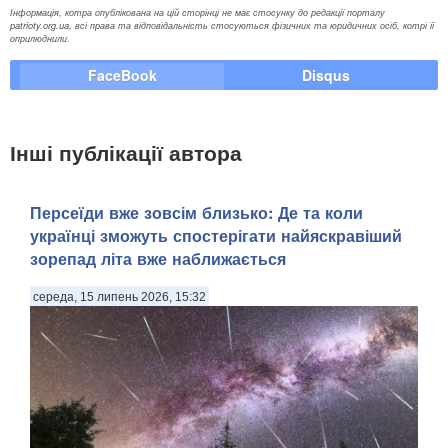
Інформація, котра опублікована на цій сторінці не має стосунку до редакції порталу
patrioty.org.ua, всі права та відповідальність стосуються фізичних та юридичних осіб, котрі її
оприлюднили.
FaceBook
Disqus
Інші публікації автора
Персеїди вже зовсім близько: Де та коли
українці зможуть спостерігати найяскравіший
зорепад літа вже наближається
середа, 15 липень 2026, 15:32