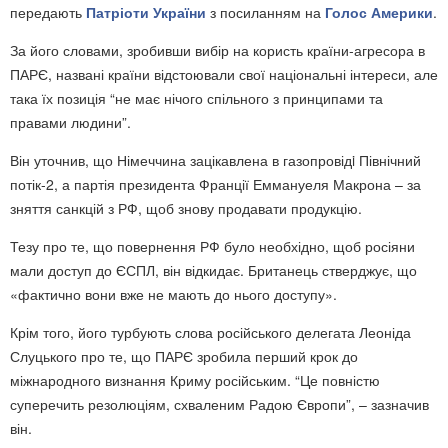
передають
Патріоти України
з посиланням на
Голос Америки
.
За його словами, зробивши вибір на користь країни-агресора в
ПАРЄ, названі країни відстоювали свої національні інтереси, але
така їх позиція “не має нічого спільного з принципами та
правами людини”.
Він уточнив, що Німеччина зацікавлена в газопровідi Північний
потік-2, а партія президента Франції Еммануеля Макрона – за
зняття санкцій з РФ, щоб знову продавати продукцію.
Тезу про те, що повернення РФ було необхідно, щоб росіяни
мали доступ до ЄСПЛ, він відкидає. Британець стверджує, що
«фактично вони вже не мають до нього доступу».
Крім того, його турбують слова російського делегата Леоніда
Слуцького про те, що ПАРЄ зробила перший крок до
міжнародного визнання Криму російським. “Це повністю
суперечить резолюціям, схваленим Радою Європи”, – зазначив
він.