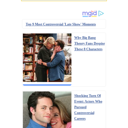
багато м'ясних страв, оскільки до свя...
Top 9 Most Controversial 'Late Show' Moments
Why Big Bang
Theory Fans Despise
These 8 Characters
Shocking Turn Of
Event: Actors Who
Pursued
Controversial
Careers