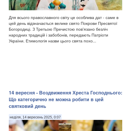
Для всього православного світу це особлива дат - саме в
цей день відзначається велике свято Покрови Пресвятої
Богородиці. З Третьою Пречистою пов'язано безліч
народних традицій і забобонів, передають Патріоти
України. Етимологія назви цього свята похо...
14 вересня - Воздвиження Хреста Господнього:
Що категорично не можна робити в цей
святковий день
неділя, 14 вересень 2025, 0:07