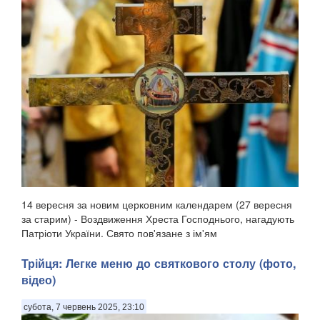
14 вересня за новим церковним календарем (27 вересня
за старим) - Воздвиження Хреста Господнього, нагадують
Патріоти України. Свято пов'язане з ім'ям
рівноапостольної Олени, матір'ю імператора Костянтина,
яка, згідно з церковним переказом, відшукала Хр...
Трійця: Легке меню до святкового столу (фото,
відео)
субота, 7 червень 2025, 23:10