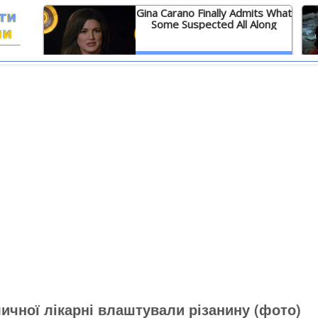
Gina Carano Finally Admits What
Some Suspected All Along
И
Детальніше
личної лікарні влаштували різанину (фото)