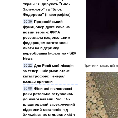
Україні: ​Лідирують "Блок
Залужного" та "блок
Федорова" (інфографіка)
Проросійський
20:36
функціонер дуже хоче на
новий термін: ФІФА
розсилала національним
федераціям заготовлені
листи на підтримку
переобрання Інфантіно - Sky
News
Причини таких дій 
Для Росії мобілізація
20:22
за теперішніх умов стане
катастрофою: Генерал
назвав причини
Фіни всі післявоєнні
20:08
роки ретельно готувались
до нової навали Росії: Як
влаштований засекречений
підземний мегаполіс під
Хельсінки на мільйон осіб з