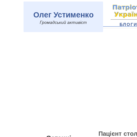
Олег Устименко
Громадський активіст
БЛОГ
Пацієнт сто