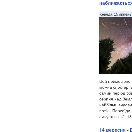
наближаєтьс
середа, 15 липень 
Цей неймовірно 
можна спостеріга
самий період рок
серпня над Земл
найбільш видови
потік - Персеїди
очікується 12–13
14 вересня -