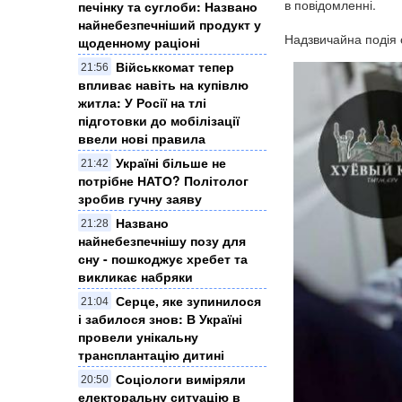
в повідомленні.
печінку та суглоби: Названо
найнебезпечніший продукт у
Надзвичайна подія с
щоденному раціоні
Військкомат тепер
21:56
впливає навіть на купівлю
житла: У Росії на тлі
підготовки до мобілізації
ввели нові правила
Україні більше не
21:42
потрібне НАТО? Політолог
зробив гучну заяву
Названо
21:28
найнебезпечнішу позу для
сну - пошкоджує хребет та
викликає набряки
Серце, яке зупинилося
21:04
і забилося знов: В Україні
провели унікальну
трансплантацію дитині
Соціологи виміряли
20:50
електоральну ситуацію в