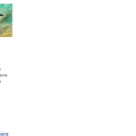
х
іоти
а
вого