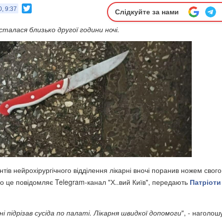
Twitter
, 9:37
Слідкуйте за нами
сталася близько другої години ночі.
єнтів нейрохірургічного відділення лікарні вночі поранив ножем свого
ро це повідомляє Telegram-канал "Х..вий Київ", передають
Патріоти
і підрізав сусіда по палаті. Лікарня швидкої допомоги
", - наголош