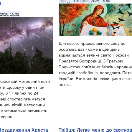
середа, 1 жовтень 2025, 19:50
я
2026, 15:32
Для всього православного світу це
особлива дат - саме в цей день
відзначається велике свято Покрови
Пресвятої Богородиці. З Третьою
Пречистою пов'язано безліч народни
традицій і забобонів, передають Патр
України. Етимологія назви цього свят
красивий метеорний потік
похо...
ти щороку у один і той
у. З 17 липня по 24
ею спостерігатиметься
щний літній метеорний
, максимальна активність
 серпн...
 Воздвиження Хреста
Трійця: Легке меню до святко