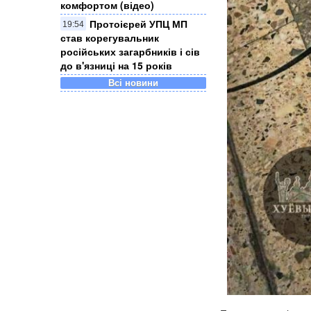
комфортом (відео)
Протоієрей УПЦ МП
19:54
став корегувальник
російських загарбників і сів
до в'язниці на 15 років
Всі новини