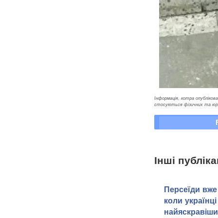
Інформація, котра опублікован
стосуються фізичних та юрид
Інші публіка
Персеїди вже 
коли українці
найяскравіши