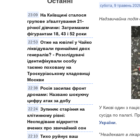
Останні
субота, 9 травень 2020
На Київщині сталося
23:09
Надзвичайна подія 
групове зґвалтування 21-
річної дівчини: Затриманим
фігурантам 18, 43 і 52 роки
Отже на ювілеї у Чайко
22:53
ліквідували принаймні двох
генералів? - Розслідувачі
ідентифікували особу
таємно поховану на
Троєкуріаському кладовищі
Москви
Росія засипає фронт
22:38
дронами: Названо шокуючу
цифру атак за добу
У Києві один з паці
Зупиняє старіння на
22:24
сусіда по палаті. П
клітинному рівні:
Несподіване відкриття
України
.
вчених про звичайний сон
"
Неадекват в лікарн
Тихо руйнує ваш
22:10