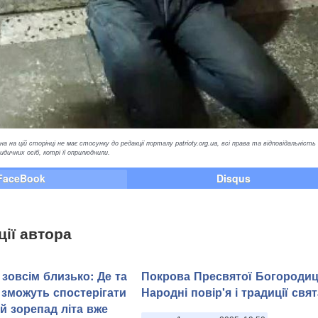
а на цій сторінці не має стосунку до редакції порталу patrioty.org.ua, всі права та відповідальність
ичних осіб, котрі її оприлюднили.
FaceBook
Disqus
ції автора
зовсім близько: Де та
Покрова Пресвятої Богородиц
 зможуть спостерігати
Народні повір'я і традиції свят
й зорепад літа вже