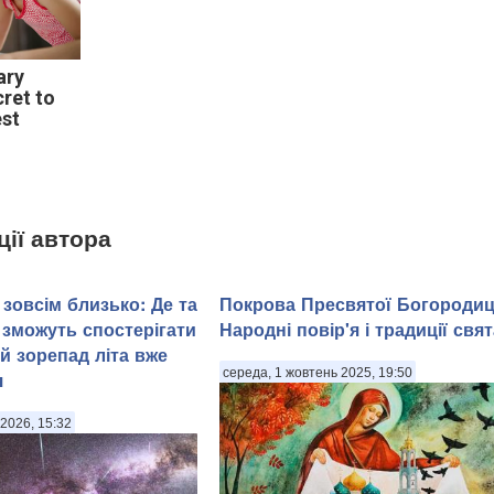
ary
cret to
est
ції автора
зовсім близько: Де та
Покрова Пресвятої Богородиц
 зможуть спостерігати
Народні повір'я і традиції свят
й зорепад літа вже
середа, 1 жовтень 2025, 19:50
я
2026, 15:32