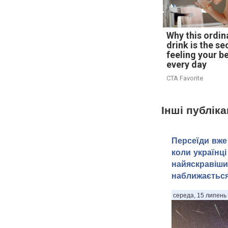
Why this ordin
drink is the se
feeling your b
every day
CTA Favorite
Інші публіка
Персеїди вже 
коли українці
найяскравіши
наближаєтьс
середа, 15 липень 