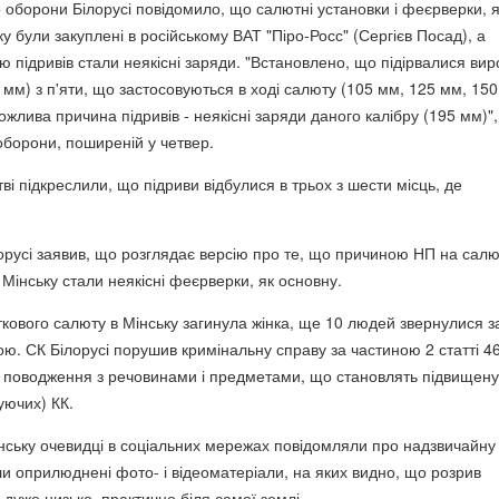
 оборони Білорусі повідомило, що салютні установки і феєрверки, я
ку були закуплені в російському ВАТ "Піро-Росс" (Сергієв Посад), а
 підривів стали неякісні заряди. "Встановлено, що підірвалися ви
 мм) з п'яти, що застосовуються в ході салюту (105 мм, 125 мм, 150
жлива причина підривів - неякісні заряди даного калібру (195 мм)",
оборони, поширеній у четвер.
ві підкреслили, що підриви відбулися в трьох з шести місць, де
лорусі заявив, що розглядає версію про те, що причиною НП на салю
Мінську стали неякісні феєрверки, як основну.
ткового салюту в Мінську загинула жінка, ще 10 людей звернулися з
. СК Білорусі порушив кримінальну справу за частиною 2 статті 4
 поводження з речовинами і предметами, що становлять підвищену
уючих) КК.
інську очевидці в соціальних мережах повідомляли про надзвичайну
ли оприлюднені фото- і відеоматеріали, на яких видно, що розрив
 дуже низько, практично біля самої землі.