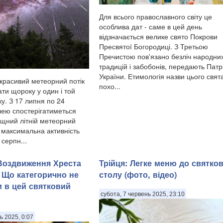
Для всього православного світу це
особлива дат - саме в цей день
відзначається велике свято Покрови
Пресвятої Богородиці. З Третьою
Пречистою пов'язано безліч народни
традицій і забобонів, передають Патр
України. Етимологія назви цього свят
красивий метеорний потік
похо...
ти щороку у один і той
у. З 17 липня по 24
ею спостерігатиметься
щний літній метеорний
, максимальна активність
 серпн...
 Воздвиження Хреста
Трійця: Легке меню до святко
 Що категорично не
столу (фото, відео)
 в цей святковий
субота, 7 червень 2025, 23:10
ь 2025, 0:07