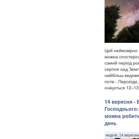
Цей неймовірно 
можна спостеріга
самий період рок
серпня над Земл
найбільш видови
потік - Персеїди
очікується 12–13
14 вересня -
Господнього:
можна робити
день
неділя, 14 вересен