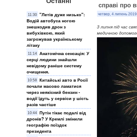
Останні
справі про 
"Летів дуже низько":
четвер, 4 липень 2019
11:30
Водій автобуса ногою
знешкодив дрон з
3 липня під час св
вибухівкою, який
медичною допомог
загрожував українському
літаку
Анатомічна сенсація: У
11:14
серці людини знайшли
невідому раніше систему
очищення.
Китайські авто в Росії
10:58
почали масово ламатися
через неякісний бензин -
водії їдуть у сервіси у шість
разів частіше
Путін тікає подалі від
10:44
дронів? У Кремлі змінили
географію поїздок
президента