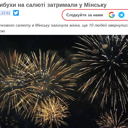
вибухи на салюті затримали у Мінську
Twitter
, 21:51
Слідкуйте за нами
яткового салюту в Мінську загинула жінка, ще 10 людей звернулис
ою.