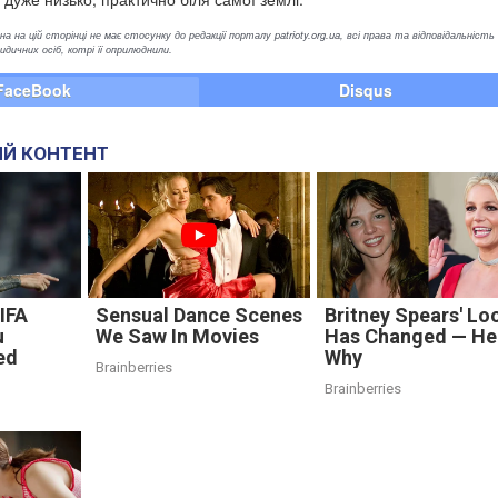
а на цій сторінці не має стосунку до редакції порталу patrioty.org.ua, всі права та відповідальність
ичних осіб, котрі її оприлюднили.
FaceBook
Disqus
Й КОНТЕНТ
FIFA
Sensual Dance Scenes
Britney Spears' Lo
u
We Saw In Movies
Has Changed — Her
ed
Why
Brainberries
Brainberries