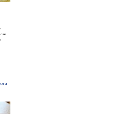
х
іоти
а
вого