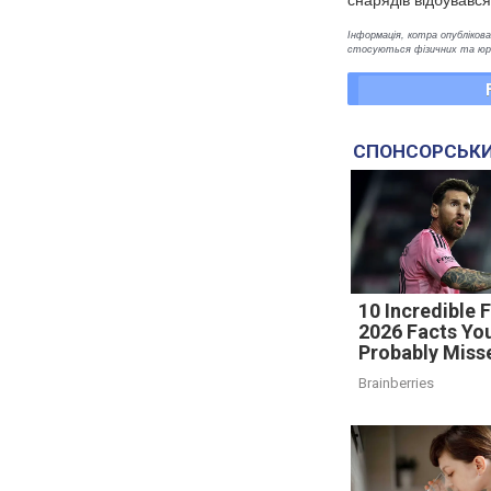
Інформація, котра опублікован
стосуються фізичних та юрид
СПОНСОРСЬКИ
10 Incredible 
2026 Facts Yo
Probably Miss
Brainberries