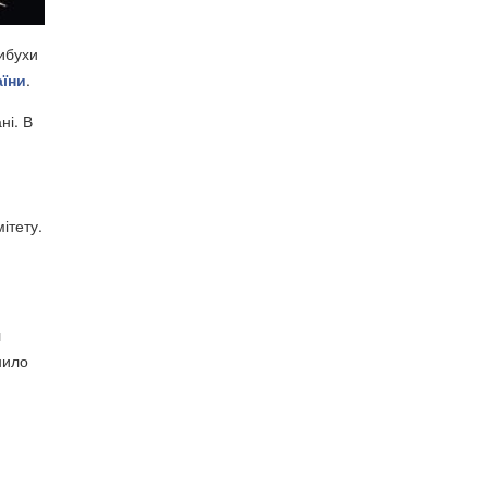
вибухи
аїни
.
ні. В
ітету.
л
нило