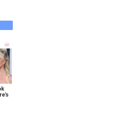
ok
e's