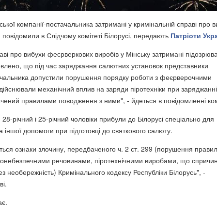
ської компанії-постачальника затримані у кримінальній справі про 
, повідомили в Слідчому комітеті Білорусі, передають
Патріоти Укр
аві про вибухи феєрверкових виробів у Мінську затримані підозрюва
новлено, що під час заряджання салютних установок представники
ачальника допустили порушення порядку роботи з феєрверочними
дійснювали механічний вплив на заряди піротехніки при заряджанні
чений правилами поводження з ними", - йдеться в повідомленні ком
28-річний і 25-річний чоловіки прибули до Білорусі спеціально для
а іншої допомоги при підготовці до святкового салюту.
ються ознаки злочину, передбаченого ч. 2 ст. 299 (порушення прави
хонебезпечними речовинами, піротехнічними виробами, що спричи
з необережність) Кримінального кодексу Республіки Білорусь", -
ві.
ає.