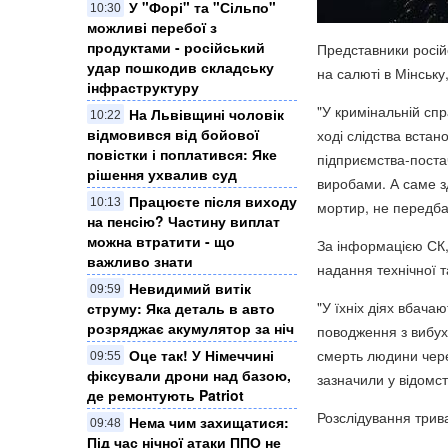
У "Форі" та "Сільпо"
10:30
можливі перебої з
продуктами - російський
Представники росій
удар пошкодив складську
на салюті в Мінську
інфраструктуру
"У кримінальній спр
На Львівщині чоловік
10:22
відмовився від бойової
ході слідства вста
повістки і поплатився: Яке
підприємства-пост
рішення ухвалив суд
виробами. А саме з
Працюєте після виходу
10:13
мортир, не передба
на пенсію? Частину виплат
можна втратити - що
За інформацією СК, 
важливо знати
надання технічної т
Невидимий витік
09:59
"У їхніх діях вбача
струму: Яка деталь в авто
розряджає акумулятор за ніч
поводження з вибу
Оце так! У Німеччині
смерть людини чере
09:55
фіксували дрони над базою,
зазначили у відомст
де ремонтують Patriot
Розслідування трив
Нема чим захищатися:
09:48
Під час нічної атаки ППО не