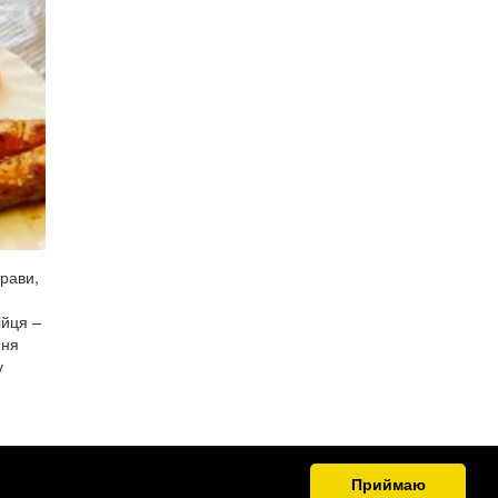
трави,
ійця –
ння
у
Приймаю