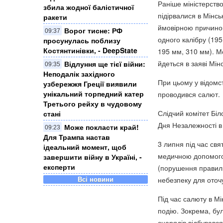
Раніше міністерство
збила жодної балістичної
підірвалися в Мінсь
ракети
ймовірною причиною
Ворог тисне: РФ
09:37
одного калібру (195
просунулась поблизу
Костянтинівки, - DeepState
195 мм, 310 мм). Мо
йдеться в заяві Мін
Відлуння ще тієї війни:
09:35
Неподалік західного
При цьому у відомст
узбережжя Греції виявили
унікальний торпедний катер
проводився салют.
Третього рейху в чудовому
Слідчий комітет Бі
стані
Дня Незалежності в 
Може покласти край!
09:23
Для Трампа настав
3 липня під час свя
ідеальний момент, щоб
медичною допомогою
завершити війну в Україні, -
експерти
(порушення правил
Всі новини
небезпеку для оточ
Під час салюту в М
подію. Зокрема, бу
снарядів відбувався