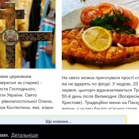
овим церковним
На свято можна приготувати прості с
вересня за старим) -
які не вдарять по фігурі. У неділю, 23
ста Господнього,
червня, цьогоріч відзначатиметься Тр
оти України. Свято
50-й день після Великодня (Воскресі
м рівноапостольної Олени,
Христове). Традиційно меню на Паск
ра Костянтина, яка, згідно
жирне, у ньому багато м'ясних страв,
казом, відшукала Хр...
оскільки до свя...
лами.
Детальніше