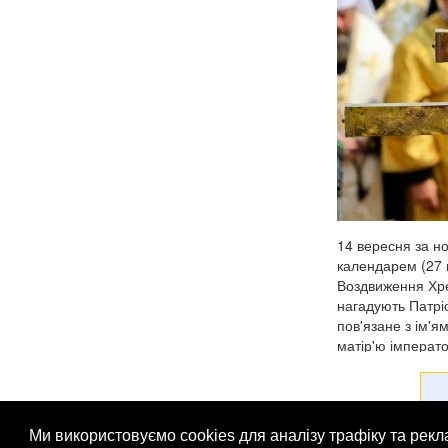
14 вересня за н
календарем (27 
Воздвиження Хре
нагадують Патрі
пов'язане з ім'я
матір'ю імперато
з церковним пере
Ми використовуємо cookies для аналізу трафіку та рек