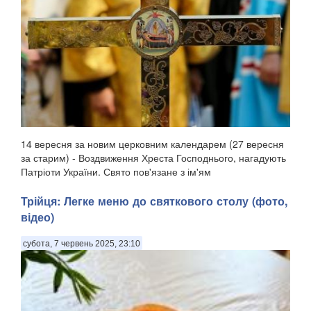
14 вересня за новим церковним календарем (27 вересня
за старим) - Воздвиження Хреста Господнього, нагадують
Патріоти України. Свято пов'язане з ім'ям
рівноапостольної Олени, матір'ю імператора Костянтина,
яка, згідно з церковним переказом, відшукала Хр...
Трійця: Легке меню до святкового столу (фото,
відео)
субота, 7 червень 2025, 23:10