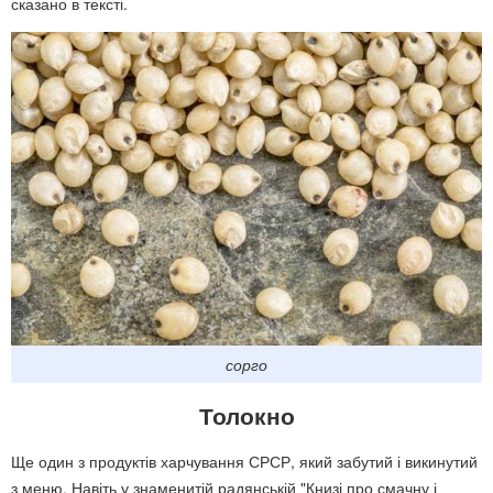
сказано в тексті.
сорго
Толокно
Ще один з продуктів харчування СРСР, який забутий і викинутий
з меню. Навіть у знаменитій радянській "Книзі про смачну і