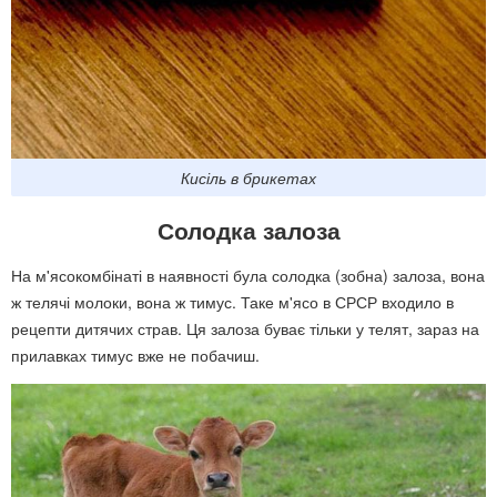
Кисіль в брикетах
Солодка залоза
На м'ясокомбінаті в наявності була солодка (зобна) залоза, вона
ж телячі молоки, вона ж тимус. Таке м'ясо в СРСР входило в
рецепти дитячих страв. Ця залоза буває тільки у телят, зараз на
прилавках тимус вже не побачиш.