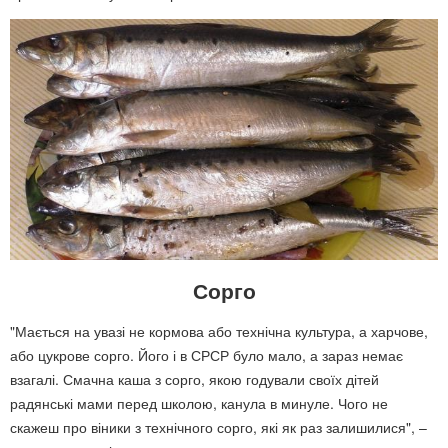
Сорго
"Мається на увазі не кормова або технічна культура, а харчове,
або цукрове сорго. Його і в СРСР було мало, а зараз немає
взагалі. Смачна каша з сорго, якою годували своїх дітей
радянські мами перед школою, канула в минуле. Чого не
скажеш про віники з технічного сорго, які як раз залишилися", –