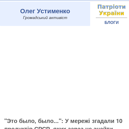
Олег Устименко
Громадський активіст
БЛОГИ
"Это было, было...": У мережі згадали 10
продуктів СРСР, яких зараз не знайти