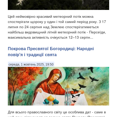
Цей неймовірно красивий метеорний потік можна
спостерігати щороку у один і той самий період року. З 17
липня по 24 серпня над Землею спостерігатиметься
найбільш видовищний літній метеорний потік - Персеїди,
максимальна активність очікується 12–13 серпн...
Покрова Пресвятої Богородиці: Народні
повір'я і традиції свята
середа, 1 жовтень 2025, 19:50
Для всього православного світу це особлива дат - саме в
цей день відзначається велике свято Покрови Пресвятої