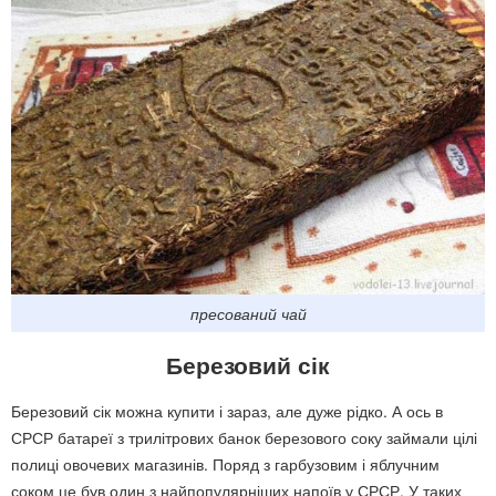
пресований чай
Березовий сік
Березовий сік можна купити і зараз, але дуже рідко. А ось в
СРСР батареї з трилітрових банок березового соку займали цілі
полиці овочевих магазинів. Поряд з гарбузовим і яблучним
соком це був один з найпопулярніших напоїв у СРСР. У таких