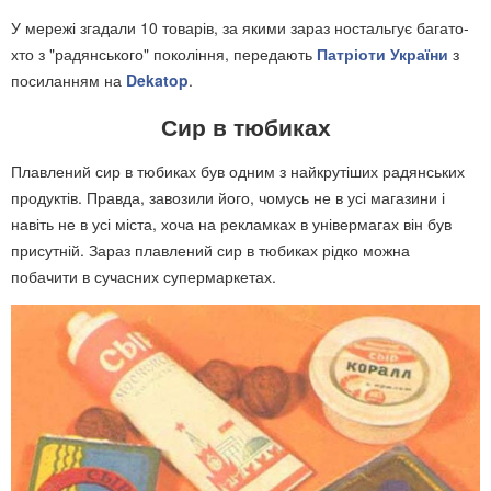
У мережі згадали 10 товарів, за якими зараз ностальгує багато-
хто з "радянського" покоління, передають
Патріоти України
з
посиланням на
Dekatop
.
Сир в тюбиках
Плавлений сир в тюбиках був одним з найкрутіших радянських
продуктів. Правда, завозили його, чомусь не в усі магазини і
навіть не в усі міста, хоча на рекламках в універмагах він був
присутній. Зараз плавлений сир в тюбиках рідко можна
побачити в сучасних супермаркетах.