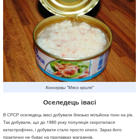
Консервы "Мясо криля"
Оселедець івасі
В СРСР оселедець івасі добували близько мільйона тонн на рік.
Так добували, що до 1980 року популяція скоротилася
катастрофічно, і добувати стало просто нічого. Зараз його
практично не буває на прилавках магазинів.