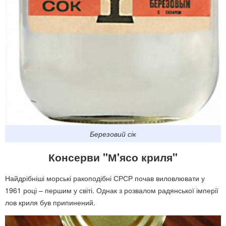
Березовий сік
Консерви "М'ясо криля"
Найдрібніші морські ракоподібні СРСР почав виловлювати у
1961 році – першим у світі. Однак з розвалом радянської імперії
лов криля був припинений.