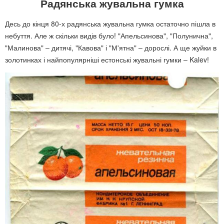
Радянська жувальна гумка
Десь до кінця 80-х радянська жувальна гумка остаточно пішла в
небуття. Але ж скільки видів було! "Апельсинова", "Полунична",
"Малинова" – дитячі, "Кавова" і "М'ятна" – дорослі. А ще жуйки в
золотинках і найпопулярніші естонські жувальні гумки – Kalev!