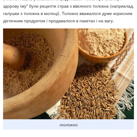
здорову їжу" були рецепти страв з вівсяного толокна (наприклад,
галушки з толокна в молоці). Толокно вважалося дуже корисним
дієтичним продуктом і продавалося в пакетах і на вагу.
толокно