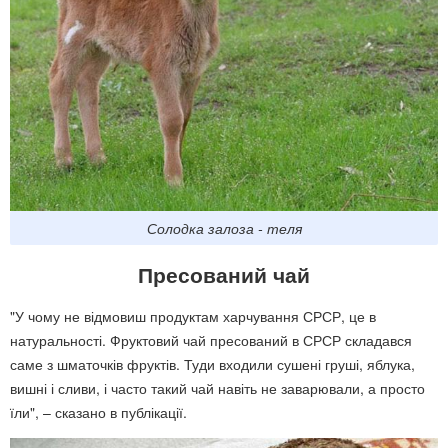
Солодка залоза - теля
Пресований чай
"У чому не відмовиш продуктам харчування СРСР, це в
натуральності. Фруктовий чай пресований в СРСР складався
саме з шматочків фруктів. Туди входили сушені груші, яблука,
вишні і сливи, і часто такий чай навіть не заварювали, а просто
їли", – сказано в публікації.