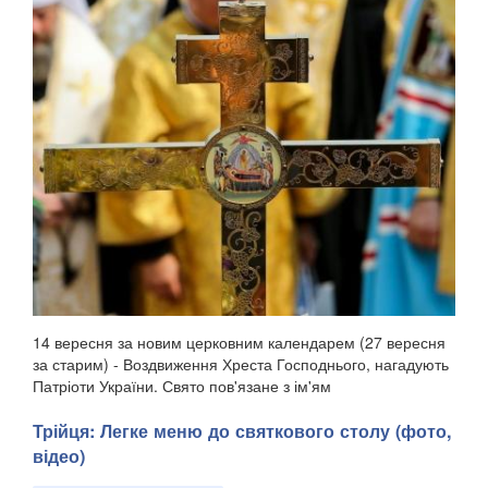
14 вересня за новим церковним календарем (27 вересня
за старим) - Воздвиження Хреста Господнього, нагадують
Патріоти України. Свято пов'язане з ім'ям
рівноапостольної Олени, матір'ю імператора Костянтина,
яка, згідно з церковним переказом, відшукала Хр...
Трійця: Легке меню до святкового столу (фото,
відео)