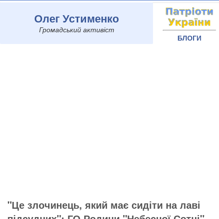
Олег Устименко
Громадський активіст
БЛОГИ
"Це злочинець, який має сидіти на лаві
підсудних": ГО Родини "Небесної Сотні"