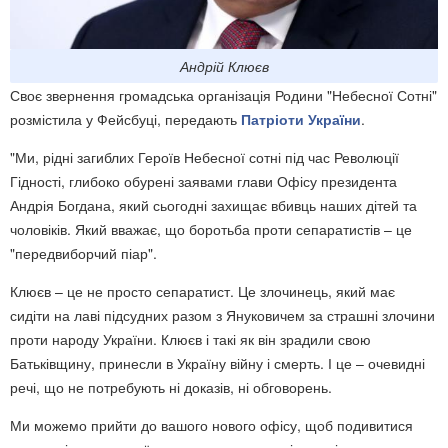
Андрій Клюєв
Своє звернення громадська організація Родини "Небесної Сотні"
розмістила у Фейсбуці, передають
Патріоти України
.
"Ми, рідні загиблих Героїв Небесної сотні під час Революції
Гідності, глибоко обурені заявами глави Офісу президента
Андрія Богдана, який сьогодні захищає вбивць наших дітей та
чоловіків. Який вважає, що боротьба проти сепаратистів – це
"передвиборчий піар".
Клюєв – це не просто сепаратист. Це злочинець, який має
сидіти на лаві підсудних разом з Януковичем за страшні злочини
проти народу України. Клюєв і такі як він зрадили свою
Батьківщину, принесли в Україну війну і смерть. І це – очевидні
речі, що не потребують ні доказів, ні обговорень.
Ми можемо прийти до вашого нового офісу, щоб подивитися