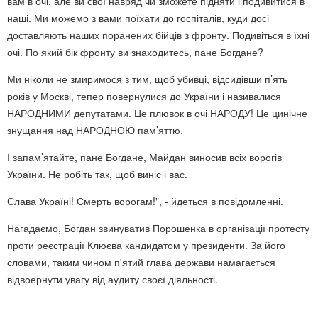
вам в очі, але ви свої навряд чи зможете підняти і подивитися в
наші. Ми можемо з вами поїхати до госпіталів, куди досі
доставляють наших поранених бійців з фронту. Подивіться в їхні
очі. По який бік фронту ви знаходитесь, пане Богдане?
Ми ніколи не змиримося з тим, щоб убивці, відсидівши п’ять
років у Москві, тепер повернулися до України і називалися
НАРОДНИМИ депутатами. Це плювок в очі НАРОДУ! Це цинічне
знущання над НАРОДНОЮ пам’яттю.
І запам’ятайте, пане Богдане, Майдан виносив всіх ворогів
України. Не робіть так, щоб виніс і вас.
Слава Україні! Смерть ворогам!", - йдеться в повідомленні.
Нагадаємо, Богдан звинуватив Порошенка в організації протесту
проти реєстрації Клюєва кандидатом у президенти. За його
словами, таким чином п'ятий глава держави намагається
відвоернути увагу від аудиту своєї діяльності.