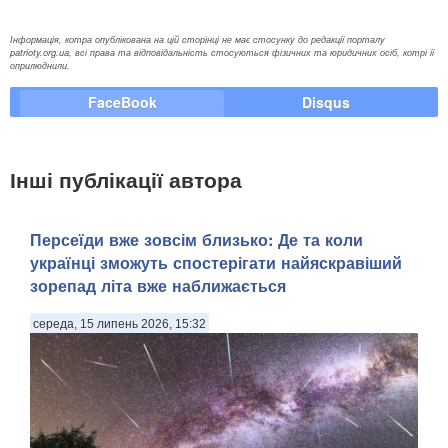
Інформація, котра опублікована на цій сторінці не має стосунку до редакції порталу
patrioty.org.ua, всі права та відповідальність стосуються фізичних та юридичних осіб, котрі її
оприлюднили.
FaceBook
Disqus
Інші публікації автора
Персеїди вже зовсім близько: Де та коли
українці зможуть спостерігати найяскравіший
зорепад літа вже наближається
середа, 15 липень 2026, 15:32