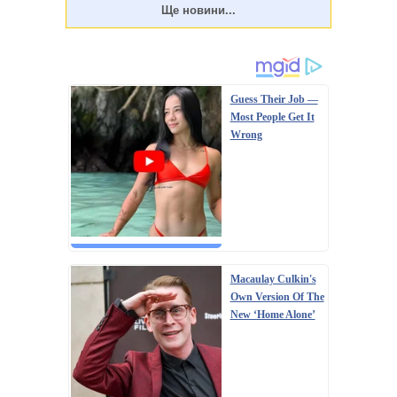
Трійця – 50-й день після Великодня (Воскресіння
Христове). Традиційно меню на Паску жирне, у ньому
багато м'ясних страв, оскільки до свя...
Guess Their Job —
Most People Get It
Wrong
Macaulay Culkin's
Own Version Of The
New ‘Home Alone’