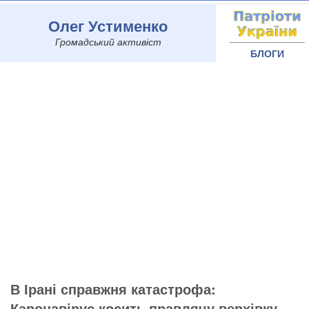
Олег Устименко
Громадський активіст
БЛОГИ
В Ірані справжня катастрофа:
Каронавірус косить правлячу верхівку