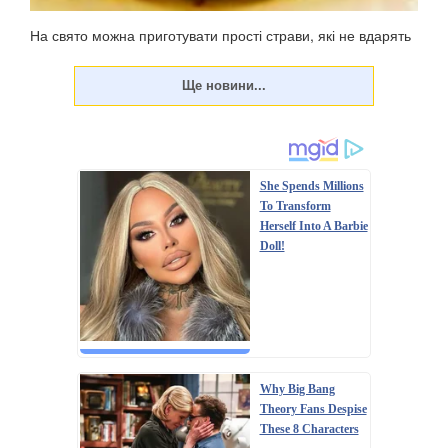
На свято можна приготувати прості страви, які не вдарять
по фігурі. У неділю, 23 червня, цьогоріч відзначатиметься
Трійця – 50-й день після Великодня (Воскресіння
Христове). Традиційно меню на Паску жирне, у ньому
багато м'ясних страв, оскільки до свя...
She Spends Millions
To Transform
Herself Into A Barbie
Doll!
Why Big Bang
Theory Fans Despise
These 8 Characters