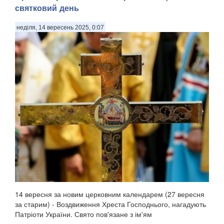
святковий день
неділя, 14 вересень 2025, 0:07
14 вересня за новим церковним календарем (27 вересня
за старим) - Воздвиження Хреста Господнього, нагадують
Патріоти України. Свято пов'язане з ім'ям
рівноапостольної Олени, матір'ю імператора Костянтина,