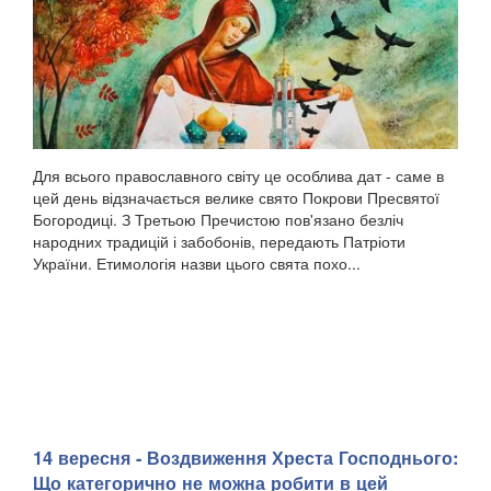
Для всього православного світу це особлива дат - саме в
цей день відзначається велике свято Покрови Пресвятої
Богородиці. З Третьою Пречистою пов'язано безліч
народних традицій і забобонів, передають Патріоти
України. Етимологія назви цього свята похо...
14 вересня - Воздвиження Хреста Господнього:
Що категорично не можна робити в цей