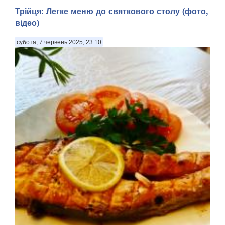
яка, згідно з церковним переказом, відшукала Хр...
Трійця: Легке меню до святкового столу (фото,
відео)
субота, 7 червень 2025, 23:10