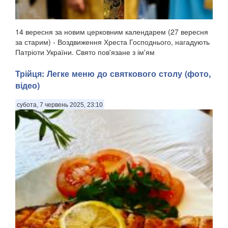
14 вересня за новим церковним календарем (27 вересня
за старим) - Воздвиження Хреста Господнього, нагадують
Патріоти України. Свято пов'язане з ім'ям
рівноапостольної Олени, матір'ю імператора Костянтина,
яка, згідно з церковним переказом, відшукала Хр...
Трійця: Легке меню до святкового столу (фото,
відео)
субота, 7 червень 2025, 23:10