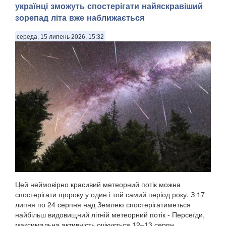
українці зможуть спостерігати найяскравіший
зорепад літа вже наближається
середа, 15 липень 2026, 15:32
Цей неймовірно красивий метеорний потік можна
спостерігати щороку у один і той самий період року. З 17
липня по 24 серпня над Землею спостерігатиметься
найбільш видовищний літній метеорний потік - Персеїди,
максимальна активність очікується 12–13 серпн...