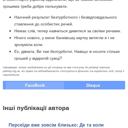
грошима треба добре пильнувати.
Наочний результат безтурботного і безвідповідального
ставлення до особистих речей.
Немає слів, тепер навчиться дивитися за своїми речами.
Нічого нового, у мене банківську картку витягли я і не
зрозуміла коли.
Ех, дівчата. Ви такі безтурботні. Навіщо ж носити стільки
грошей у відкритій сумці?
Інформація, котра опублікована на цій сторінці не має стосунку до редакції порталу
patrioty.org.ua, всі права та відповідальність стосуються фізичних та юридичних осіб, котрі її
оприлюднили.
FaceBook
Disqus
Інші публікації автора
Персеїди вже зовсім близько: Де та коли