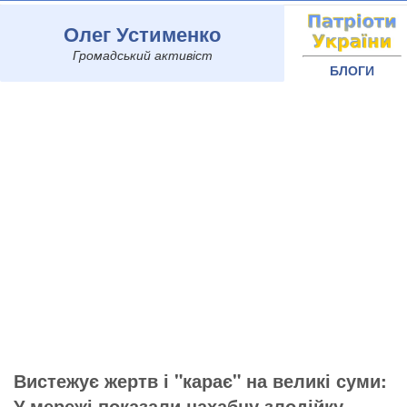
Олег Устименко
Громадський активіст
БЛОГИ
Вистежує жертв і "карає" на великі суми:
У мережі показали нахабну злодійку