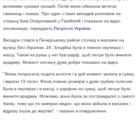
великими сумами грошей. Потім жінка обманом витягає
гаманець і зникає. Про один з таких випадків розповіли на
сторінці Київ Оперативний у Facebook і показали на відео
злочинницю, передають
Патріоти України
.
Випадок стався в Печерському районі столиці в магазині на
вулиці Лесі Українки, 24. Злодійка була в темних окулярах і
масці. Також на руках у неї був шарф, щоб легше було вчинити
крадіжку. Момент злочину дуже добре показано на відео.
"Жінка попросила подати колготи і в цей момент залізла в сумку,
і вкрала 13 тисяч. Жінка повних розмірів з дуже грубим голосом.
Була в окулярах і в масці, з шарфом на сумці, щоб легше було
вчинити крадіжку. Можливо, вона йшла за постраждалої з самого
банку, тому що по камерах видно, що вона зайшла в магазин і
відразу пішла до жертви", - сказано в повідомленні.