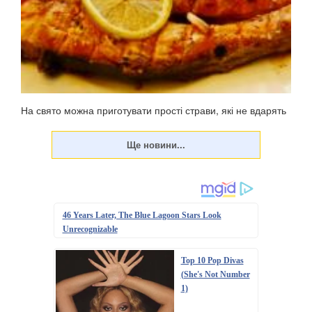
На свято можна приготувати прості страви, які не вдарять
по фігурі. У неділю, 23 червня, цьогоріч відзначатиметься
Трійця – 50-й день після Великодня (Воскресіння
Христове). Традиційно меню на Паску жирне, у ньому
багато м'ясних страв, оскільки до свя...
46 Years Later, The Blue Lagoon Stars Look
Unrecognizable
Top 10 Pop Divas
(She's Not Number
1)