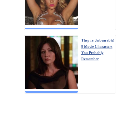
They're Unbearable!
9 Movie Characters
You Probably
Remember