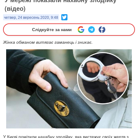
(відео)
Twitter
четвер, 24 вересень 2020, 9:48
Слідкуйте за нами
Жінка обманом витягає гаманець і зникає.
У Києві помітили нахабну злодійку, яка вистежує своїх жертв з