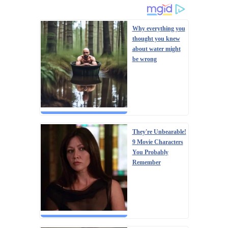
Why everything you
thought you knew
about water might
be wrong
They're Unbearable!
9 Movie Characters
You Probably
Remember