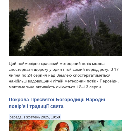
Цей неймовірно красивий метеорний потік можна
спостерігати щороку у один і той самий період року. З 17
липня по 24 серпня над Землею спостерігатиметься
найбільш видовищний літній метеорний потік - Персеїди,
максимальна активність очікується 12–13 серпн...
Покрова Пресвятої Богородиці: Народні
повір'я і традиції свята
середа, 1 жовтень 2025, 19:50