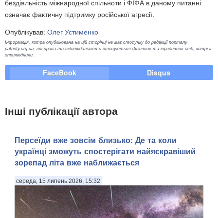
бездіяльність міжнародної спільноти і ФІФА в даному питанні
означає фактичну підтримку російської агресії.
Опублікував:
Олег Устименко
Інформація, котра опублікована на цій сторінці не має стосунку до редакції порталу
patrioty.org.ua, всі права та відповідальність стосуються фізичних та юридичних осіб, котрі її
оприлюднили.
FaceBook
Disqus
Інші публікації автора
Персеїди вже зовсім близько: Де та коли
українці зможуть спостерігати найяскравіший
зорепад літа вже наближається
середа, 15 липень 2026, 15:32