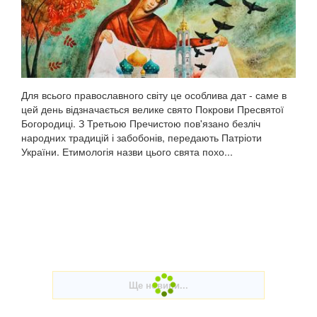
Для всього православного світу це особлива дат - саме в
цей день відзначається велике свято Покрови Пресвятої
Богородиці. З Третьою Пречистою пов'язано безліч
народних традицій і забобонів, передають Патріоти
України. Етимологія назви цього свята похо...