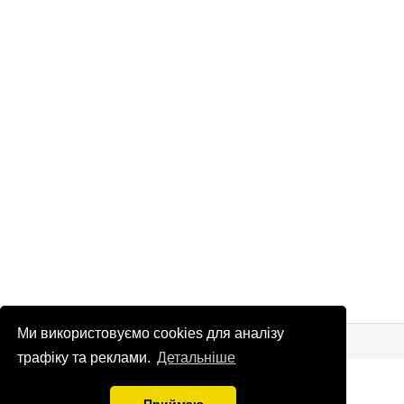
Ми використовуємо cookies для аналізу
© Патріоти України 2026
Правова інформація
трафіку та реклами.
Детальніше
info
@
patrioty.org.ua