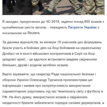
В заходах, приурочених до ЧС-2018, задіяно понад 800 козаків з
щонайменше шести загонів, - передають
Патріоти України
з
посиланням на Reuters.
За даними журналістів, як мінімум 19 учасників цих формувань
брали участь в бойових діях на боці бойовиків на українському
Донбасі чи в якості військових контрактників в Сирії на боці
урядової армії, - це вдалося встановити завдяки свідченням
близьких, друзів і родичів загиблих козаків.
Варто зауважити, що секретар Ради національної безпеки і
оборони України Олександр Турчинов прокоментував цю
інформацію і заявив про неприпустимість використання
парамілітарних угруповань під час Чемпіонату світу з футболу в
РФ. На його думку, використання козаків є свідченням
нездатності Кремля забезпечити порядок силами держорганів, а