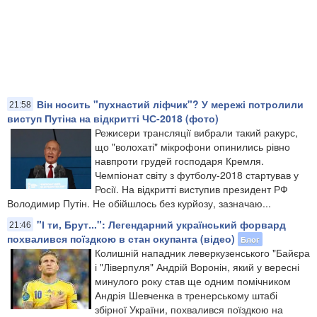
Він носить "пухнастий ліфчик"? У мережі потролили
21:58
виступ Путіна на відкритті ЧС-2018 (фото)
Режисери трансляції вибрали такий ракурс,
що "волохаті" мікрофони опинились рівно
навпроти грудей господаря Кремля.
Чемпіонат світу з футболу-2018 стартував у
Росії. На відкритті виступив президент РФ
Володимир Путін. Не обійшлось без курйозу, зазначаю...
"І ти, Брут...": Легендарний український форвард
21:46
похвалився поїздкою в стан окупанта (відео)
Блог
Колишній нападник леверкузенського "Байєра
і "Ліверпуля" Андрій Воронін, який у вересні
минулого року став ще одним помічником
Андрія Шевченка в тренерському штабі
збірної України, похвалився поїздкою на