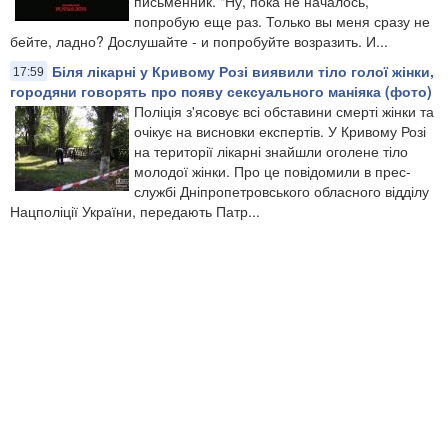
письменник. "Ну, пока не началось,
попробую еще раз. Только вы меня сразу не
бейте, ладно? Дослушайте - и попробуйте возразить. И...
Біля лікарні у Кривому Розі виявили тіло голої жінки,
17:59
городяни говорять про появу сексуального маніяка (фото)
Поліція з'ясовує всі обставини смерті жінки та
очікує на висновки експертів. У Кривому Розі
на території лікарні знайшли оголене тіло
молодої жінки. Про це повідомили в прес-
службі Дніпропетровського обласного відділу
Нацполіції України, передають Патр...