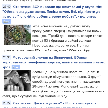
Хіти тижня. ЗСУ вирвали ще шмат землі у окупантів:
23:40
"Обстановка дуже важка. Паніки немає. Всі, від піхоти до
артилерії, спокійно роблять свою роботу", - волонтер
Блог
Українські військові на Донбасі знову
просунулися вперед і закріпилися на нових
позиціях. "Третій день поспіль сєпари криють
позиції 53-ї бригади в районі селища
Новотошківка. Жорстко все. По нам
працюють міномети 82-ті та 120-ті, арта 122-го калібру і...
Моторошний злочин на Вінниччині: Вбивця
23:33
користувався телефоном жертви, навіть не змивши з нього
кров
Блог
Злочинця не зупинило навіть те, що літній
сусід завжди піклувався про нього. З другої
спроби до довічного ув'язнення засуджено
28-річний житель Могилева-Подільського,
який убив сусіда. Злочинця не зупинив навіть
факт, що з сусідом він був знайомий з ди...
Хіти тижня. Щось готується? - Росія влаштувала
23:22
масштабну провокацію на українському кордоні