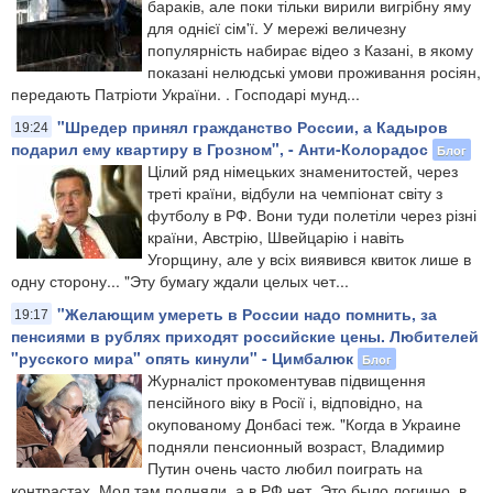
бараків, але поки тільки вирили вигрібну яму
для однієї сім'ї. У мережі величезну
популярність набирає відео з Казані, в якому
показані нелюдські умови проживання росіян,
передають Патріоти України. . Господарі мунд...
"Шредер принял гражданство России, а Кадыров
19:24
подарил ему квартиру в Грозном", - Анти-Колорадос
Блог
Цілий ряд німецьких знаменитостей, через
треті країни, відбули на чемпіонат світу з
футболу в РФ. Вони туди полетіли через різні
країни, Австрію, Швейцарію і навіть
Угорщину, але у всіх виявився квиток лише в
одну сторону... "Эту бумагу ждали целых чет...
"Желающим умереть в России надо помнить, за
19:17
пенсиями в рублях приходят российские цены. Любителей
"русского мира" опять кинули" - Цимбалюк
Блог
Журналіст прокоментував підвищення
пенсійного віку в Росії і, відповідно, на
окупованому Донбасі теж. "Когда в Украине
подняли пенсионный возраст, Владимир
Путин очень часто любил поиграть на
контрастах. Мол там подняли, а в РФ нет. Это было логично, в...