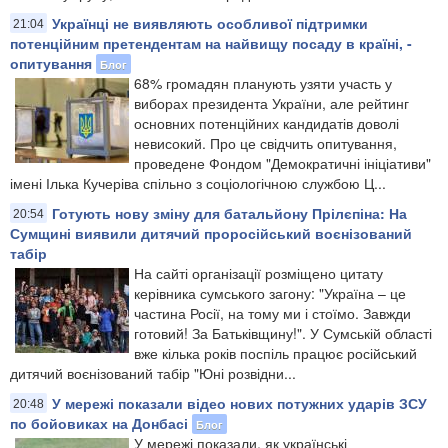
Українці не виявляють особливої підтримки
21:04
потенційним претендентам на найвищу посаду в країні, -
опитування
Блог
68% громадян планують узяти участь у
виборах президента України, але рейтинг
основних потенційних кандидатів доволі
невисокий. Про це свідчить опитування,
проведене Фондом "Демократичні ініціативи"
імені Ілька Кучеріва спільно з соціологічною службою Ц...
Готують нову зміну для батальйону Прілєпіна: На
20:54
Сумщині виявили дитячий проросійський воєнізований
табір
На сайті організації розміщено цитату
керівника сумського загону: "Україна – це
частина Росії, на тому ми і стоїмо. Завжди
готовий! За Батьківщину!". У Сумській області
вже кілька років поспіль працює російський
дитячий воєнізований табір "Юні розвідни...
У мережі показали відео нових потужних ударів ЗСУ
20:48
по бойовиках на Донбасі
Блог
У мережі показали, як українські