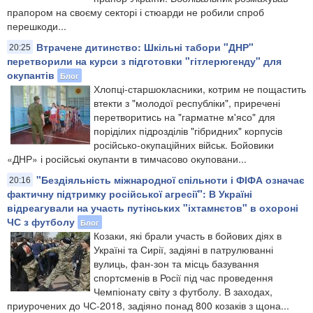
прапором на своєму секторі і стюарди не робили спроб
перешкоди...
Втрачене дитинство: Шкільні табори "ДНР"
20:25
перетворили на курси з підготовки "гітлерюгенду" для
окупантів
Блог
Хлопці-старшокласники, котрим не пощастить
втекти з "молодої республіки", приречені
перетворитись на "гарматне м'ясо" для
поріділих підрозділів "гібридних" корпусів
російсько-окупаційних військ. Бойовики
«ДНР» і російські окупанти в тимчасово окуповани...
"Бездіяльність міжнародної спільноти і ФІФА означає
20:16
фактичну підтримку російської агресії": В Україні
відреагували на участь путінських "іхтамнєтов" в охороні
ЧС з футболу
Блог
Козаки, які брали участь в бойових діях в
Україні та Сирії, задіяні в патрулюванні
вулиць, фан-зон та місць базування
спортсменів в Росії під час проведення
Чемпіонату світу з футболу. В заходах,
приурочених до ЧС-2018, задіяно понад 800 козаків з щона...