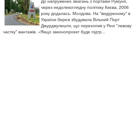
До напружених змагань з портами Румунії,
через недолекоглядну політику Києва, 2006
року додалась. Молдова. На "видуреному" в
України березі збудувала Вільний Порт
Джурджулешти, що перехопив у Рені "левову
частку" вантажів. «Якщо законопроект буде підтр...