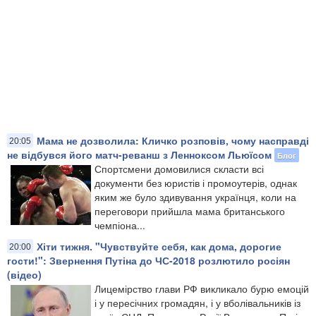
Мама не дозволила: Кличко розповів, чому насправді
20:05
не відбувся його матч-реванш з Ленноксом Льюїсом
Блог
Спортсмени домовилися скласти всі
документи без юристів і промоутерів, однак
яким же було здивування українця, коли на
переговори прийшла мама британського
чемпіона...
Хіти тижня. "Чувствуйте себя, как дома, дорогие
20:00
гости!": Звернення Путіна до ЧС-2018 розлютило росіян
(відео)
Лицемірство глави РФ викликало бурю емоцій
і у пересічних громадян, і у вболівальників із