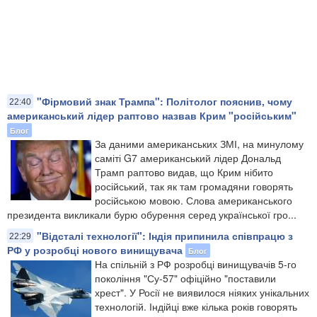
"Фірмовий знак Трампа": Політолог пояснив, чому
22:40
американський лідер раптово назвав Крим "російським"
Блог
За даними американських ЗМІ, на минулому
саміті G7 американський лідер Дональд
Трамп раптово видав, що Крим нібито
російський, так як там громадяни говорять
російською мовою. Слова американського
президента викликали бурю обурення серед української гро...
"Відсталі технології": Індія припинила співпрацю з
22:29
РФ у розробці нового винищувача
Блог
На спільній з РФ розробці винищувачів 5-го
покоління "Су-57" офіційно "поставили
хрест". У Росії не виявилося ніяких унікальних
технологій. Індійці вже кілька років говорять