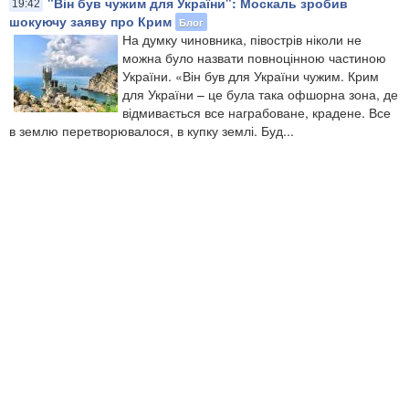
"Він був чужим для України": Москаль зробив
19:42
шокуючу заяву про Крим
Блог
На думку чиновника, півострів ніколи не
можна було назвати повноцінною частиною
України. «Він був для України чужим. Крим
для України – це була така офшорна зона, де
відмивається все награбоване, крадене. Все
в землю перетворювалося, в купку землі. Буд...