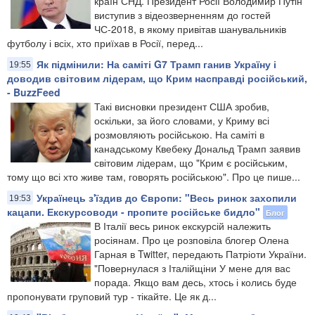
країн СНД. Президент Росії Володимир Путін
виступив з відеозверненням до гостей
ЧС-2018, в якому привітав шанувальників
футболу і всіх, хто приїхав в Росії, перед...
Як підмінили: На саміті G7 Трамп ганив Україну і
19:55
доводив світовим лідерам, що Крим насправді російський,
- BuzzFeed
Такі висновки президент США зробив,
оскільки, за його словами, у Криму всі
розмовляють російською. На саміті в
канадському Квебеку Дональд Трамп заявив
світовим лідерам, що "Крим є російським,
тому що всі хто живе там, говорять російською". Про це пише...
Українець з'їздив до Європи: "Весь ринок захопили
19:53
кацапи. Екскурсоводи - пропите російське бидло"
Блог
В Італії весь ринок екскурсій належить
росіянам. Про це розповіла блогер Олена
Гарная в Twitter, передають Патріоти України.
"Повернулася з Італійщіни У мене для вас
порада. Якщо вам десь, хтось і колись буде
пропонувати груповий тур - тікайте. Це як д...