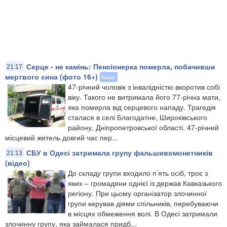
Серце - не камінь: Пенсіонерка померла, побачивши
21:17
мертвого сина (фото 16+)
Блог
47-річний чоловік з інвалідністю вкоротив собі
віку. Такого не витримала його 77-річна мати,
яка померла від серцевого нападу. Трагедія
сталася в селі Благодатне, Широківського
району, Дніпропетровської області. 47-річний
місцевий житель довгий час пер...
СБУ в Одесі затримала групу фальшивомонетників
21:13
(відео)
До складу групи входило п’ять осіб, троє з
яких – громадяни однієї із держав Кавказького
регіону. При цьому організатор злочинної
групи керував діями спільників, перебуваючи
в місцях обмеження волі. В Одесі затримали
злочинну групу, яка займалася придб...