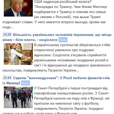
США надихнув російський колега?
"Лихорадка по Трампу. Чем ближе Мюллер
подбирается к Трампу и членам его семьи
(их связям с Россией), тем выше Трамп
поднимает ставки. У него имеется второго выхода, кроме как
подн...
Більшість українських чоловіків переконані, що місце
23:49
жінки - біля плити, - соціологи
Блог
В українському суспільстві зберігаються стійкі
стереотипні уявлення про подружні
відносини. Соціологи з'ясували сприйняття
українськими чоловіками гендерних ролей в
сім'ї і їх відношення до гендерно зумовленого
насильства, повідомляють Патріоти України...
Скрепи "високодуховні": У Росії побили фанатів-геїв
23:44
із Франції
Блог
У Санкт-Петербурзі є перші постраждалі від
гомофобськи налаштованих росіян. У Санкт-
Петербурзі напали на пару геїв з Франції, які
приїхали на чемпіонат світу з футболу,
повідомляють Патріоти України. Інцидент
стався ще в суботу, коли пара з Франції нам...