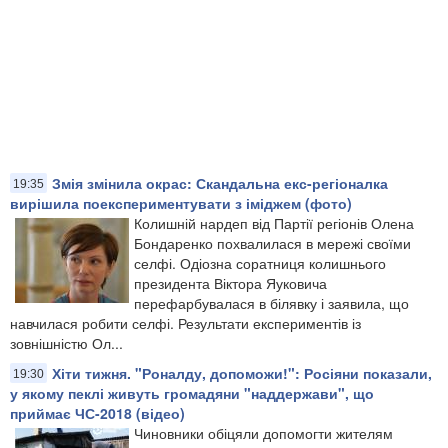
Змія змінила окрас: Скандальна екс-регіоналка
19:35
вирішила поекспериментувати з іміджем (фото)
​Колишній нардеп від Партії регіонів Олена
Бондаренко похвалилася в мережі своїми
селфі. Одіозна соратниця колишнього
президента Віктора Яуковича
перефарбувалася в білявку і заявила, що
навчилася робити селфі. Результати експериментів із
зовнішністю Ол...
Хіти тижня. "Роналду, допоможи!": Росіяни показали,
19:30
у якому пеклі живуть громадяни "наддержави", що
приймає ЧС-2018 (відео)
Чиновники обіцяли допомогти жителям