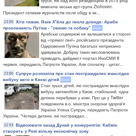
труси, які над його резиденцією в 2015 році
вивісила чеська арт-група Ztohoven.
Президент скликав журналістів після обіду в че...
Хіти тижня. Язик Х*йла до пекла доведе: Араби
23:05
проклинають Путіна - "свиню та собаку"
Блог
Арабські соцмережі не залишилися в стороні
від «прямої лінії» російського президента.
Одкровення Путіна багатьох неприємно
здивували. Добірку таких висловлювань
приводить дайджест-портал ИноСМИ 8
червня, передають Патріоти України. Але спочатку - цитат...
Супрун розповіла про стан постраждалих внаслідок
23:00
вибуху авто в Києві дітей
Блог
Стан трьох дітей, які постраждали внаслідок
вибуху автомобіля у Києві, стабільний, одна
дитина перебуває у комі. Про це у Twitter
повідомила в.о. міністра охорони здоров'я
України Уляна Супрун, передають Патріоти
України. "Чотири дитини, які постраждал...
Відвоювати назад Дунай у конкурентів: Кабмін
22:53
створить у Рені вільну економічну зону