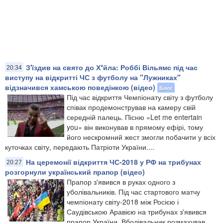
З'їздив на свято до Х*йла: Роббі Вільямс під час
20:34
виступу на відкритті ЧС з футболу на "Лужниках"
відзначився хамською поведінкою (відео)
Блог
Під час відкриття Чемпіонату світу з футболу
співак продемонстрував на камеру свій
середній палець. Пісню «Let me entertain
you» він виконував в прямому ефірі, тому
його нескромний жест змогли побачити у всіх
куточках світу, передають Патріоти України....
На церемонії відкриття ЧС-2018 у РФ на трибунах
20:27
розгорнули український прапор (відео)
Прапор з'явився в руках одного з
уболівальників. Під час стартового матчу
чемпіонату світу-2018 між Росією і
Саудівською Аравією на трибунах з'явився
прапор України. Вболівальник розмахував