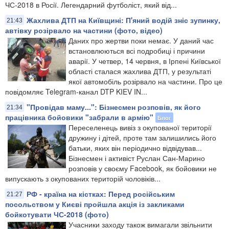
ЧС-2018 в Росії. Легендарний футболіст, який від...
Жахлива ДТП на Київщині: П'яний водій зніс зупинку,
21:43
автівку розірвало на частини (фото, відео)
Даних про жертви поки немає. У даний час
встановлюються всі подробиці і причини
аварії. У четвер, 14 червня, в Ірпені Київської
області сталася жахлива ДТП, у результаті
якої автомобіль розірвало на частини. Про це
повідомляє Telegram-канал DTP KIEV IN...
"Провідав маму...": Бізнесмен розповів, як його
21:34
працівника бойовики "забрали в армію"
Блог
Переселенець вивіз з окупованої території
дружину і дітей, проте там залишились його
батьки, яких він періодично відвідував...
Бізнесмен і активіст Руслан Сан-Марино
розповів у своєму Facebook, як бойовики не
випускають з окупованих територій чоловіків...
РФ - країна на кістках: Перед російським
21:27
посольством у Києві пройшла акція із закликами
бойкотувати ЧС-2018 (фото)
Учасники заходу також вимагали звільнити