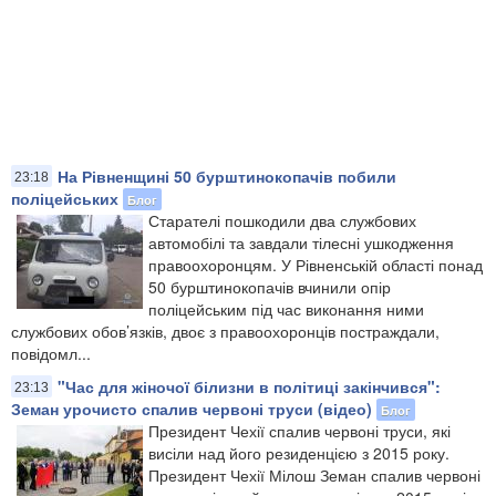
На Рівненщині 50 бурштинокопачів побили
23:18
поліцейських
Блог
Старателі пошкодили два службових
автомобілі та завдали тілесні ушкодження
правоохоронцям. У Рівненській області понад
50 бурштинокопачів вчинили опір
поліцейським під час виконання ними
службових обов’язків, двоє з правоохоронців постраждали,
повідомл...
"Час для жіночої білизни в політиці закінчився":
23:13
Земан урочисто спалив червоні труси (відео)
Блог
Президент Чехії спалив червоні труси, які
висіли над його резиденцією з 2015 року.
Президент Чехії Мілош Земан спалив червоні