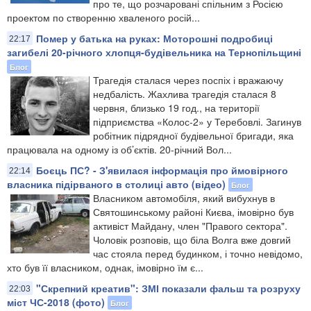
про те, що розчаровані спільним з Росією
проектом по створенню хваленого росій...
Помер у батька на руках: Моторошні подробиці
22:17
загибелі 20-річного хлопця-будівельника на Тернопільщині
Блог
Трагедія сталася через поспіх і вражаючу
недбалість. Жахлива трагедія сталася 8
червня, близько 19 год., на території
підприємства «Колос-2» у Теребовлі. Загинув
робітник підрядної будівельної бригади, яка
працювала на одному із об’єктів. 20-річний Вол...
Боєць ПС? - З'явилася інформація про ймовірного
22:14
власника підірваного в столиці авто (відео)
Блог
Власником автомобіля, який вибухнув в
Святошинському районі Києва, імовірно був
активіст Майдану, член "Правого сектора".
Чоловік розповів, що біла Волга вже довгий
час стояла перед будинком, і точно невідомо,
хто був її власником, однак, імовірно їм є...
"Скрепний креатив": ЗМІ показали фальш та розруху
22:03
міст ЧС-2018 (фото)
Блог