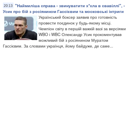
"Наймиліша справа - звинуватити х*хла в свавіллі", -
20:13
Усик про бій з росіянином Гассієвим​ та московські інтриги​
Український боксер заявив про готовність
провести поєдинок у будь-якому місці.
Чемпіон світу в першій важкій вазі за версіями
WBO і WBC Олександр Усик прокоментував
можливий бій з росіянином Муратом
Гассієвим. За словами українця, йому байдуже, де саме...