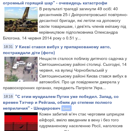
огромный горящий шар" - очевидець катастрофи
В результаті трагедії загинули 49 осіб: 40
десантників 25-ї Дніпропетровської повітряно-
десантної бригади, які летіли на допомогу
своїм товаришам, і дев'ять членів екіпажу під
керівництвом підполковника Олександра
Білогона. 14 червня 2014 року о 0.51 у...
У Києві стався вибух у припаркованому авто,
18:31
постраждали діти (фото)
Нещастя сталося поблизу дитячого садочка у
Святошинському районі столиці. Сьогодні, 14
червня, на вулиці Чорнобильській у
Святошинському районі Києва стався вибух в
автомобілі. Про це повідомили джерела у
правоохоронних органах, передають Патріоти Укра...
"С этим мундиалем Путин уже победил. Запад, со
18:16
времен Тэтчер и Рейгана, обмяк до степени полного
неприличия" - Шендерович
Блог
Кожен забитий м'яч стає черговим шприцом
ейфорії, вміло введеним в вену і без того
одурманеному населенню Росії, наголосив