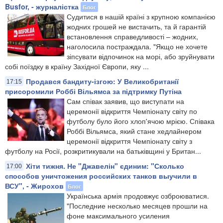
Busfor, - журналістка
Блог
Судитися в нашій країні з крупною компанією
жодних грошей не вистачить, та й гарантій
встановлення справедливості – жодних,
наголосила постраждала. "Якщо не хочете
зіпсувати відпочинок на морі, або зруйнувати
собі поїздку в країну Західної Європи, яку ...
Продався бандиту-ізгою: У Великобританії
17:15
присоромили Роббі Вільямса за підтримку Путіна
Сам співак заявив, що виступати на
церемонії відкриття Чемпіонату світу по
футболу було його хлоп'ячою мрією. Співака
Роббі Вільямса, який стане хедлайнером
церемонії відкриття Чемпіонату світу з
футболу на Росії, розкритикували на батьківщині у Британ...
Хіти тижня. Не "Джавелін" єдиним: "Сколько
17:00
способов уничтожения российских танков выучили в
ВСУ", - Жирохов
Блог
Українська армія продовжує озброюватися.
"Последние несколько месяцев прошли на
фоне максимального усиления