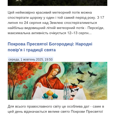
Цей неймовірно красивий метеорний потік можна
спостерігати щороку у один і той самий період року. З 17
липня по 24 серпня над Землею спостерігатиметься
найбільш видовищний літній метеорний потік - Персеїди,
максимальна активність очікується 12–13 серпн...
Покрова Пресвятої Богородиці: Народні
повір'я і традиції свята
середа, 1 жовтень 2025, 19:50
Для всього православного світу це особлива дат - саме в
цей день відзначається велике свято Покрови Пресвятої