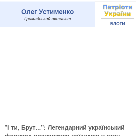
Олег Устименко
Громадський активіст
БЛОГИ
"І ти, Брут...": Легендарний український
форвард похвалився поїздкою в стан