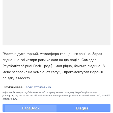
"Настрій дуже гарний. Атмосфера краще, ніж раніше. Зараз
видно, що всі чотири роки чекали на цю подію. Самедов
[футболіст збірної Росії - ред.] - моя рідна, близька людина. Він
мене запросив на чемпіонат світу", - прокоментував Воронін
поїздку в Москву.
Опублікував:
Олег Устименко
Інформація, котра опублікована на цій сторінці не має стосунку до редакції порталу
patrioty.org.ua, всі права та відповідальність стосуються фізичних та юридичних осіб, котрі її
оприлюднили.
FaceBook
Disqus