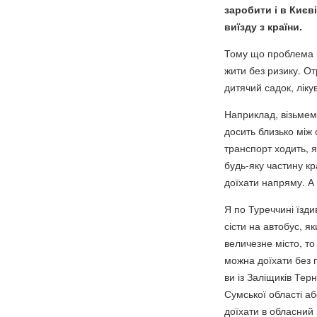
заробити і в Києв
виїзду з країни.
Тому що проблема н
жити без ризику. О
дитячий садок, ліку
Наприклад, візьмемо
досить близько між 
транспорт ходить, я
будь-яку частину кр
доїхати напряму. А 
Я по Туреччині їзд
сісти на автобус, я
величезне місто, то
можна доїхати без 
ви із Заліщиків Тер
Сумської області аб
доїхати в обласний 