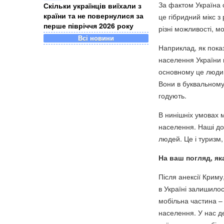
За фактом Україна 
Скільки українців виїхали з
країни та не повернулися за
це гібридний мікс з 
перше півріччя 2026 року
різні можливості, моб
Всі новини
Наприклад, як пока
населення України н
основному це люди ст
Вони в буквальному 
годують.
В нинішніх умовах 
населення. Наші до
людей. Це і туризм, 
На ваш погляд, як
Після анексії Криму
в Україні залишило
мобільна частина –
населення. У нас д