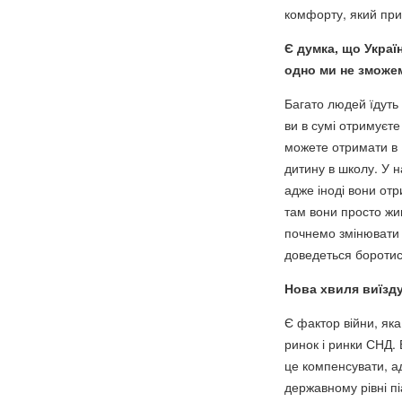
комфорту, який прив
Є думка, що Украї
одно ми не зможем
Багато людей їдуть 
ви в сумі отримуєте
можете отримати в 
дитину в школу. У н
адже іноді вони от
там вони просто жи
почнемо змінювати 
доведеться боротися
Нова хвиля виїзду 
Є фактор війни, яка
ринок і ринки СНД.
це компенсувати, ад
державному рівні пі