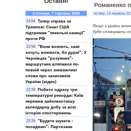
Останні
Романенко пр
п’ятниця, 7 серпень 2026
четвер, 14 червень 20
Тепер справа за
23:04
Якщо з країни втеч
Трампом: Сенат США
буде сплачувати п
підтримав "пекельні санкції"
проти РФ
​"Вони воюють, самі
22:56
хочуть воювати, бо дурні": У
Чернівцях "розумник"-
маршрутник вляпався по-
повній через зневажливі
слова про захисників
України (відео)
Побито одразу три
22:39
температурні рекорди: Київ
пережив найспекотнішу
календарну добу за всю
історію спостережень
"Будете шукати -
22:26
посадимо": Партизани