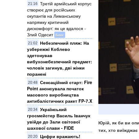
Третій армійський корпус
21:16
створює для російських
окупантів на Лиманському
напрямку критичний
дискомфорт: як це вдалося -
Злий Одесит
Блог
Небезпечний пляж: На
21:02
узбережжі Коблево
здетонував
вибухонебезпечний предмет:
чоловік загинув, дві жінки
поранені
Сенсаційний старт: Fire
20:48
Point анонсувала початок
масового виробництва
антибалістичних ракет FP-7.X
Український
20:34
гросмейстер Василь Іванчук
увійде до Зали світової
Юрій, як би ви оп
шахової слави - FIDE
тих, хто виїжджає 
Цифри вражають!
20:20