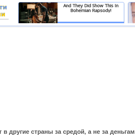
And They Did Show This In
Bohemian Rapsody!
И
Детальніше
 в другие страны за средой, а не за деньгам