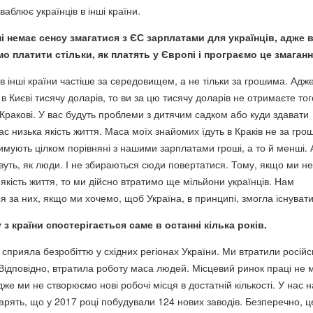
аблює українців в інші країни.
ні немає сенсу змагатися з ЄС зарплатами для українців, адже 
о платити стільки, як платять у Європі і програємо це змаганн
в інші країни частіше за середовищем, а не тільки за грошима. Адж
 в Києві тисячу доларів, то ви за цю тисячу доларів не отримаєте то
Кракові. У вас будуть проблеми з дитячим садком або куди здавати
ас низька якість життя. Маса моїх знайомих їдуть в Краків не за гро
римують цілком порівняні з нашими зарплатами гроші, а то й менші.
вуть, як люди. І не збираються сюди повертатися. Тому, якщо ми не
якість життя, то ми дійсно втратимо ще мільйони українців. Нам
 за них, якщо ми хочемо, щоб Україна, в принципі, змогла існувати
з країни спостерігається саме в останні кілька років.
 сприяла безробіттю у східних регіонах України. Ми втратили російс
 Відповідно, втратила роботу маса людей. Місцевий ринок праці не
же ми не створюємо нові робочі місця в достатній кількості. У нас н
арять, що у 2017 році побудували 124 нових заводів. Безперечно, ц