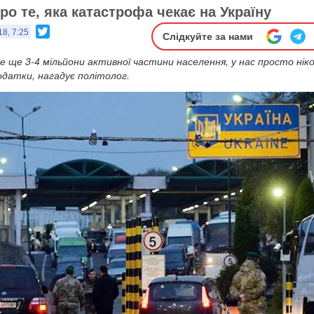
о те, яка катастрофа чекає на Україну
Twitter
18, 7:25
Слідкуйте за нами
е ще 3-4 мільйони активної частини населення, у нас просто нік
одатки, нагадує політолог.