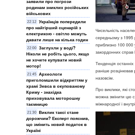
заявили про погрози
родинам зниклих російських
військових
Українців попередили
22:12
про найгірший сценарій з
Чисельність населе
електрикою - світло можуть
середньому з 1995 р
давати лише на кілька годин
приблизно 100 000 
Заглухли у воді?
22:00
закордонних справ 
Ніколи не робіть цього, якщо
не хочете купувати новий
Тенденція останніх 
мотор!
раніше розцінював 
Археологи
21:45
назовсім.
приголомшили відкриттям у
храмі Зевса в окупованому
Про виклики, які ст
Криму - знахідка
можна змінити цю си
приховувала моторошну
міжнародної і внутр
таємницю
Виклик таксі стане
21:30
дорожчим? Експерт пояснив,
що змінить новий податок в
Україні