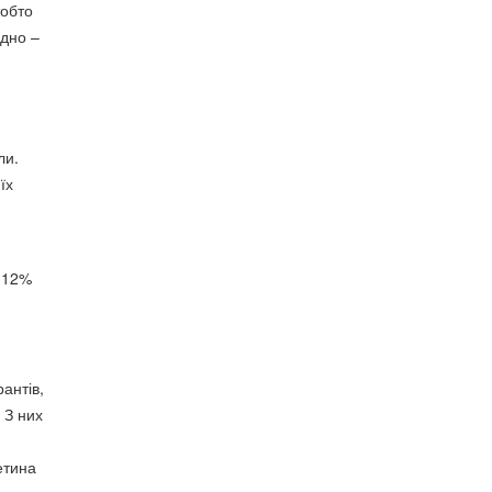
тобто
ідно –
ли.
їх
0-12%
рантів,
 З них
етина