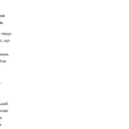
все
я.
е якщо
го, що
шима,
 Але
.
ький
 може
а
е