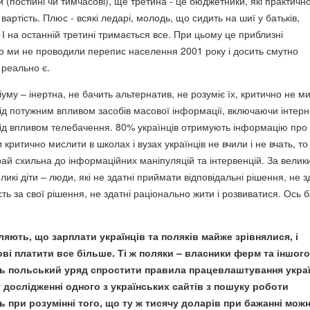
и (постійні чи тимчасові), ще третина - це бюджетники, які практичн
артість. Плюс - всякі ледарі, молодь, що сидить на шиї у батьків,
І на останній третині тримається все. При цьому це приблизні
о ми не проводили перепис населення 2001 року і досить смутно
 реально є.
уму – інертна, не бачить альтернатив, не розуміє їх, критично не м
ід потужним впливом засобів масової інформації, включаючи інтерн
ід впливом телебачення. 80% українців отримують інформацію про с
 критично мислити в школах і вузах українців не вчили і не вчать, то
ай схильна до інформаційних маніпуляцій та інтервенцій. За велик
ликі діти – люди, які не здатні приймати відповідальні рішення, не з
сть за свої рішення, не здатні раціонально жити і розвиватися. Ось 
яють, що зарплати українців та поляків майже зрівнялися, і
ові платити все більше. Ті ж поляки – власники ферм та іншого
ть польський уряд спростити правила працевлаштування украї
 у дослідженні одного з українських сайтів з пошуку роботи
ь при розумінні того, що ту ж тисячу доларів при бажанні мож