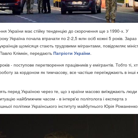
ння України має стійку тенденцію до скорочення ще з 1990-х. У
оку Україна почала втрачати по 2-2,5 млн осіб кожні 5 років. Зараз
українців щомісяця стають трудовими мігрантами, повідомляє мініс
Павло Клімкін, передають
Патріоти України
.
років - поступове перетворення працівників у емігрантів. Тобто ті, х
роботу за кордоном як тимчасову, все частіше переїжджають в інші 
оять перед Україною через те, що з країни масово виїжджають люди 
туацію найближчим часом - в інтерв'ю політолога і експерта з
ішньої політики Українського інституту майбутнього Юрія Романенко