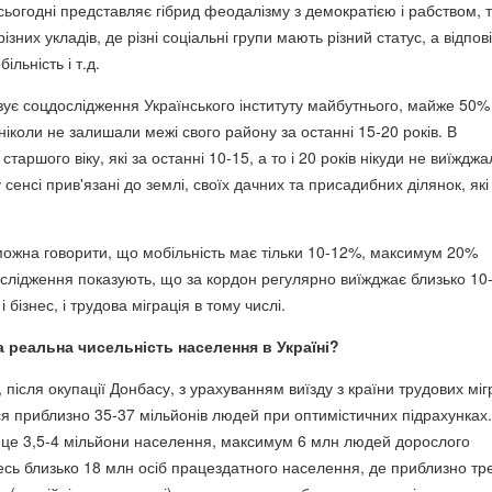
сьогодні представляє гібрид феодалізму з демократією і рабством, 
різних укладів, де різні соціальні групи мають різний статус, а відпов
ільність і т.д.
зує соцдослідження Українського інституту майбутнього, майже 50%
іколи не залишали межі свого району за останні 15-20 років. В
аршого віку, які за останні 10-15, а то і 20 років нікуди не виїжджа
сенсі прив'язані до землі, своїх дачних та присадибних ділянок, які 
можна говорити, що мобільність має тільки 10-12%, максимум 20%
слідження показують, що за кордон регулярно виїжджає близько 1
і бізнес, і трудова міграція в тому числі.
а реальна чисельність населення в Україні?
, після окупації Донбасу, з урахуванням виїзду з країни трудових міг
ся приблизно 35-37 мільйонів людей при оптимістичних підрахунках.
 це 3,5-4 мільйони населення, максимум 6 млн людей дорослого
есь близько 18 млн осіб працездатного населення, де приблизно тр