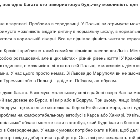
і, все одно багато хто використовує будь-яку можливість для
е в зарплаті. Проблема в середовищі. У Польщі ви отримуєте можл
тримуєте можливість віддати дитину в нормальну школу, в нормальн
ватися в нормальній лікарні. Все це піднімає цінність життя за кордо
 Краків і приблизно такий самий за кількістю населення Львів. Міст
собою розташовані, але в цих містах - різний рівень життя! У Кракові
к годинник, є можливість літати по всій Польщі, є можливість дістати
аїни. У нас цього просто немає. Зі Львова до Маріуполя ви не змож
в Туреччині або в Польщі – доїдете. Поїздом, автобусом.
ив дуже багато. В якомусь маленькому селі в районі озера Ван ви м
кий вас довезе до Бурси, в Ізмір або в Бодрум. При цьому, якщо Ізмір
 Бодрум - це маленьке містечко на березі Егейського моря, але і ту
проблем на комфортабельному автобусі з Карса або Хаккярі. Уявіть
нопільської області можете сісти в автобус, який буде їхати в Коното
о в Сєвєродонецьк. У наших умовах потрібно їхати в Київ, щоб далі
центр і звідти добиратися в райцентр. Ось такі речі складають той р