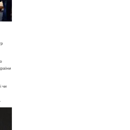
тр
то
країни
і чи
.