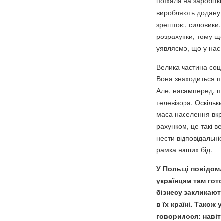
поїхала на заробітк
виробляють додану в
зрештою, силовики. 
розрахунки, тому щ
уявляємо, що у нас
Велика частина соці
Вона знаходиться п
Але, насамперед, п
телевізора. Оскільки
маса населення вкр
рахунком, це такі ве
нести відповідальні
рамка наших бід.
У Польщі повідомл
українцям там гот
бізнесу закликаю
в їх країні. Також
говорилося: навіт