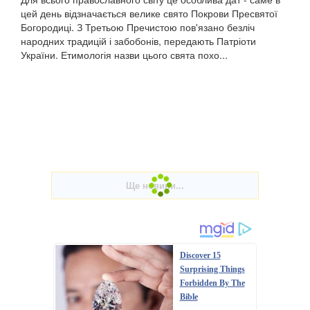
цей день відзначається велике свято Покрови Пресвятої
Богородиці. З Третьою Пречистою пов'язано безліч
народних традицій і забобонів, передають Патріоти
України. Етимологія назви цього свята похо...
Discover 15
Surprising Things
Forbidden By The
Bible