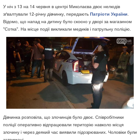
У ніч з 13 на 14 червня в центрі Миколаєва двоє нелюдів
зґвалтували 12-річну дівчинку, передають
Патріоти України
.
Відомо, що напад на дитину було скоєно у дворі за магазином
"Сотка". На місце події викликали медиків і патрульну поліцію.
Дівчинка розповіла, що злочинців було двоє. Співробітники
поліції оперативно відпрацювали територію навколо місця
злочину і через деякий час виявили підозрюваних. Чоловіки були
затримані.