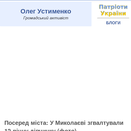
Олег Устименко
Громадський активіст
БЛОГИ
Посеред міста: У Миколаєві згвалтували
12-річну дівчинку (фото)