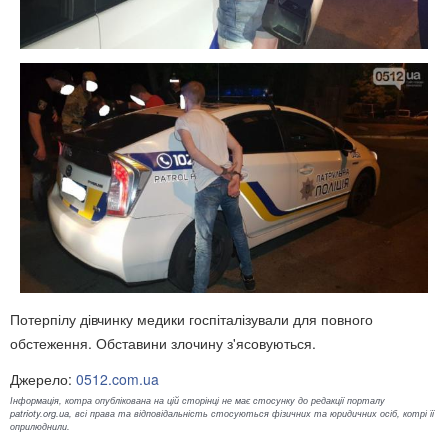
Потерпілу дівчинку медики госпіталізували для повного
обстеження. Обставини злочину з'ясовуються.
Джерело:
0512.com.ua
Інформація, котра опублікована на цій сторінці не має стосунку до редакції порталу
patrioty.org.ua, всі права та відповідальність стосуються фізичних та юридичних осіб, котрі її
оприлюднили.