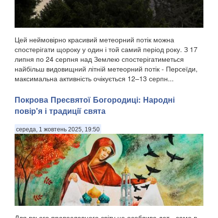
Цей неймовірно красивий метеорний потік можна
спостерігати щороку у один і той самий період року. З 17
липня по 24 серпня над Землею спостерігатиметься
найбільш видовищний літній метеорний потік - Персеїди,
максимальна активність очікується 12–13 серпн...
Покрова Пресвятої Богородиці: Народні
повір'я і традиції свята
середа, 1 жовтень 2025, 19:50
Для всього православного світу це особлива дат - саме в