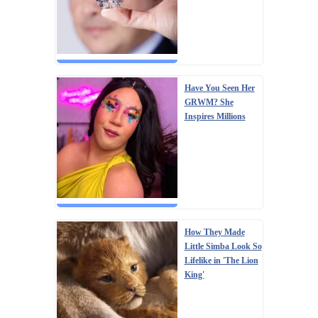
Have You Seen Her
GRWM? She
Inspires Millions
How They Made
Little Simba Look So
Lifelike in 'The Lion
King'