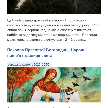
Цей неймовірно красивий метеорний потік можна
спостерігати щороку у один і той самий період року. З 17
липня по 24 серпня над Землею спостерігатиметься
найбільш видовищний літній метеорний потік - Персеїди,
максимальна активність очікується 12–13 серпн...
Покрова Пресвятої Богородиці: Народні
повір'я і традиції свята
середа, 1 жовтень 2025, 19:50