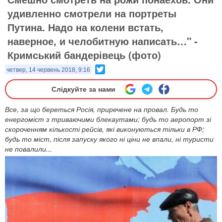
удивленно смотрели на портреты
Путина. Надо на колени встать,
наверное, и челобитную написать…" -
Кримський бандерівець (фото)
Twitter
четвер, 14 червень 2018, 9:16
Слідкуйте за нами
Все, за що береться Росія, приречене на провал. Будь то
енергоміст з триваючими блекаутами; будь то аеропорт зі
скороченням кількості рейсів, які виконуються тільки в РФ;
будь то міст, після запуску якого ні ціни не впали, ні туристи
не повалили...