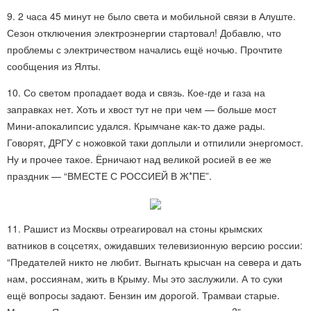
9. 2 часа 45 минут не было света и мобильной связи в Алуште.
Сезон отключения электроэнергии стартовал! Добавлю, что
проблемы с электричеством начались ещё ночью. Прочтите
сообщения из Ялты.
10. Со светом пропадает вода и связь. Кое-где и газа на
заправках нет. Хоть и хвост тут не при чем — больше мост
Мини-апокалипсис удался. Крымчане как-то даже рады.
Говорят, ДРГУ с ножовкой таки доплыли и отпилили энергомост.
Ну и прочее такое. Ёрничают над великой росией в ее же
праздник — “ВМЕСТЕ С РОССИЕЙ В Ж*ПЕ”.
11. Рашист из Москвы отреагировал на стоны крымских
ватников в соцсетях, ожидавших телевизионную версию россии:
“Предателей никто не любит. Выгнать крысчан на севера и дать
нам, россиянам, жить в Крыму. Мы это заслужили. А то суки
ещё вопросы задают. Бензин им дорогой. Трамваи старые.