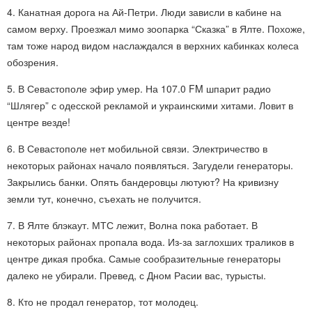
4. Канатная дорога на Ай-Петри. Люди зависли в кабине на
самом верху. Проезжал мимо зоопарка “Сказка” в Ялте. Похоже,
там тоже народ видом наслаждался в верхних кабинках колеса
обозрения.
5. В Севастополе эфир умер. На 107.0 FM шпарит радио
“Шлягер” с одесской рекламой и украинскими хитами. Ловит в
центре везде!
6. В Севастополе нет мобильной связи. Электричество в
некоторых районах начало появляться. Загудели генераторы.
Закрылись банки. Опять бандеровцы лютуют? На кривизну
земли тут, конечно, съехать не получится.
7. В Ялте блэкаут. МТС лежит, Волна пока работает. В
некоторых районах пропала вода. Из-за заглохших траликов в
центре дикая пробка. Самые сообразительные генераторы
далеко не убирали. Превед, с Дном Расии вас, турысты.
8. Кто не продал генератор, тот молодец.