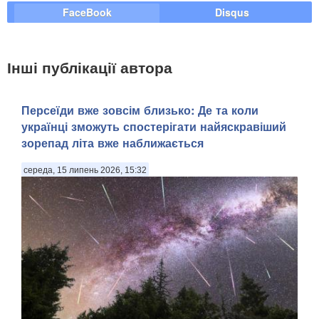
FaceBook
Disqus
Інші публікації автора
Персеїди вже зовсім близько: Де та коли
українці зможуть спостерігати найяскравіший
зорепад літа вже наближається
середа, 15 липень 2026, 15:32