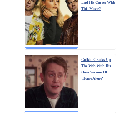
End His Career With
This Movie?
Culkin Cracks Up
The Web With His
Own Version Of
‘Home Alone’