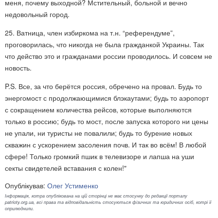
меня, почему выходной? Мстительный, больной и вечно
недовольный город.
25. Ватница, член избиркома на т.н. “референдуме”,
проговорилась, что никогда не была гражданкой Украины. Так
что действо это и гражданами россии проводилось. И совсем не
новость.
P.S. Все, за что берётся россия, обречено на провал. Будь то
энергомост с продолжающимися блэкаутами; будь то аэропорт
с сокращением количества рейсов, которые выполняются
только в россию; будь то мост, после запуска которого ни цены
не упали, ни туристы не повалили; будь то бурение новых
скважин с ускорением засоления почв. И так во всём! В любой
сфере! Только громкий пшик в телевизоре и лапша на уши
секты свидетелей вставания с колен!"
Опублікував:
Олег Устименко
Інформація, котра опублікована на цій сторінці не має стосунку до редакції порталу
patrioty.org.ua, всі права та відповідальність стосуються фізичних та юридичних осіб, котрі її
оприлюднили.