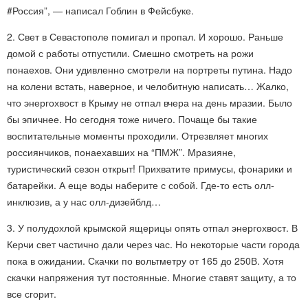
#Россия”, — написал Гоблин в Фейсбуке.
2. Свет в Севастополе помигал и пропал. И хорошо. Раньше
домой с работы отпустили. Смешно смотреть на рожи
понаехов. Они удивленно смотрели на портреты путина. Надо
на колени встать, наверное, и челобитную написать… Жалко,
что энергохвост в Крыму не отпал вчера на день мразии. Было
бы эпичнее. Но сегодня тоже ничего. Почаще бы такие
воспитательные моменты проходили. Отрезвляет многих
россиянчиков, понаехавших на “ПМЖ”. Мразияне,
туристический сезон открыт! Прихватите примусы, фонарики и
батарейки. А еще воды наберите с собой. Где-то есть олл-
инклюзив, а у нас олл-дизейблд…
3. У полудохлой крымской ящерицы опять отпал энергохвост. В
Керчи свет частично дали через час. Но некоторые части города
пока в ожидании. Скачки по вольтметру от 165 до 250В. Хотя
скачки напряжения тут постоянные. Многие ставят защиту, а то
все сгорит.