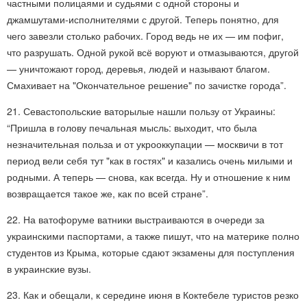
частными полицаями и судьями с одной стороны и
джамшутами-исполнителями с другой. Теперь понятно, для
чего завезли столько рабочих. Город ведь не их — им пофиг,
что разрушать. Одной рукой всё воруют и отмазываются, другой
— уничтожают город, деревья, людей и называют благом.
Смахивает на "Окончательное решение" по зачистке города”.
21. Севастопольские ваторылые нашли пользу от Украины:
“Пришла в голову печальная мысль: выходит, что была
незначительная польза и от укрооккупации — москвичи в тот
период вели себя тут "как в гостях" и казались очень милыми и
родными. А теперь — снова, как всегда. Ну и отношение к ним
возвращается такое же, как по всей стране”.
22. На ватофоруме ватники выстраиваются в очереди за
украинскими паспортами, а также пишут, что на материке полно
студентов из Крыма, которые сдают экзамены для поступления
в украинские вузы.
23. Как и обещали, к середине июня в Коктебеле туристов резко