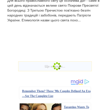
Для всього православного світу це особлива дат - саме в
цей день відзначається велике свято Покрови Пресвятої
Богородиці. З Третьою Пречистою пов'язано безліч
народних традицій і забобонів, передають Патріоти
України. Етимологія назви цього свята похо...
Remember Them? These '90s Couples Defined An Era
—See The Complete List
Tarantino Wants To