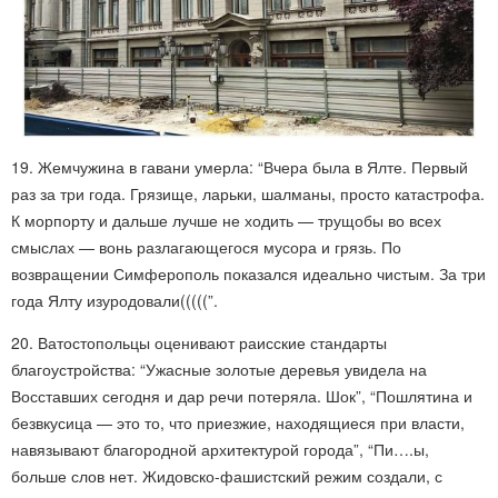
19. Жемчужина в гавани умерла: “Вчера была в Ялте. Первый
раз за три года. Грязище, ларьки, шалманы, просто катастрофа.
К морпорту и дальше лучше не ходить — трущобы во всех
смыслах — вонь разлагающегося мусора и грязь. По
возвращении Симферополь показался идеально чистым. За три
года Ялту изуродовали(((((”.
20. Ватостопольцы оценивают раисские стандарты
благоустройства: “Ужасные золотые деревья увидела на
Восставших сегодня и дар речи потеряла. Шок”, “Пошлятина и
безвкусица — это то, что приезжие, находящиеся при власти,
навязывают благородной архитектурой города”, “Пи….ы,
больше слов нет. Жидовско-фашистский режим создали, с