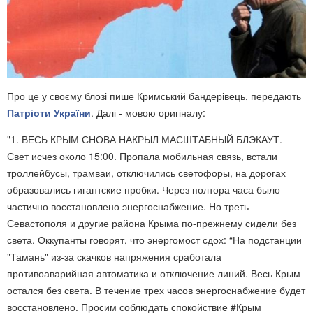
Про це у своєму блозі пише Кримський бандерівець, передають
Патріоти України
. Далі - мовою оригіналу:
"1. ВЕСЬ КРЫМ СНОВА НАКРЫЛ МАСШТАБНЫЙ БЛЭКАУТ.
Свет исчез около 15:00. Пропала мобильная связь, встали
троллейбусы, трамваи, отключились светофоры, на дорогах
образовались гигантские пробки. Через полтора часа было
частично восстановлено энергоснабжение. Но треть
Севастополя и другие района Крыма по-прежнему сидели без
света. Оккупанты говорят, что энергомост сдох: “На подстанции
"Тамань" из-за скачков напряжения сработала
противоаварийная автоматика и отключение линий. Весь Крым
остался без света. В течение трех часов энергоснабжение будет
восстановлено. Просим соблюдать спокойствие #Крым