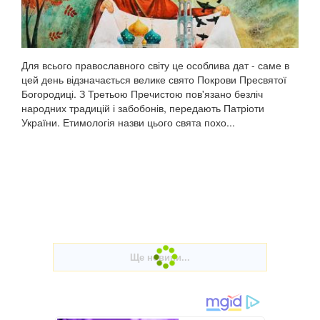
Для всього православного світу це особлива дат - саме в
цей день відзначається велике свято Покрови Пресвятої
Богородиці. З Третьою Пречистою пов'язано безліч
народних традицій і забобонів, передають Патріоти
України. Етимологія назви цього свята похо...