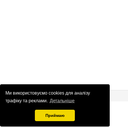
Ми використовуємо cookies для аналізу
© Патріоти України 2026
Правова інформація
трафіку та реклами.
Детальніше
info
@
patrioty.org.ua
Приймаю