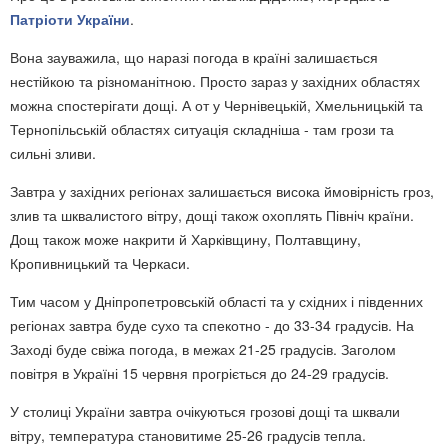
Патріоти України
.
Вона зауважила, що наразі погода в країні залишається
нестійкою та різноманітною. Просто зараз у західних областях
можна спостерігати дощі. А от у Чернівецькій, Хмельницькій та
Тернопільській областях ситуація складніша - там грози та
сильні зливи.
Завтра у західних регіонах залишається висока ймовірність гроз,
злив та шквалистого вітру, дощі також охоплять Північ країни.
Дощ також може накрити й Харківщину, Полтавщину,
Кропивницький та Черкаси.
Тим часом у Дніпропетровській області та у східних і південних
регіонах завтра буде сухо та спекотно - до 33-34 градусів. На
Заході буде свіжа погода, в межах 21-25 градусів. Заголом
повітря в Україні 15 червня прогріється до 24-29 градусів.
У столиці України завтра очікуються грозові дощі та шквали
вітру, температура становитиме 25-26 градусів тепла.