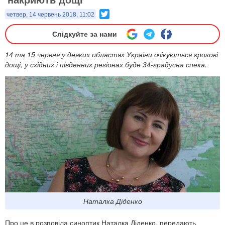
Twitter
четвер, 14 червень 2018, 11:02
Слідкуйте за нами
14 та 15 червня у деяких областях України очікуються грозові
дощі, у східних і південних регіонах буде 34-градусна спека.
Наталка Діденко
Про це в розповіла синоптик Наталка Діденко, передають