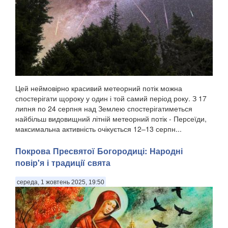
Цей неймовірно красивий метеорний потік можна
спостерігати щороку у один і той самий період року. З 17
липня по 24 серпня над Землею спостерігатиметься
найбільш видовищний літній метеорний потік - Персеїди,
максимальна активність очікується 12–13 серпн...
Покрова Пресвятої Богородиці: Народні
повір'я і традиції свята
середа, 1 жовтень 2025, 19:50