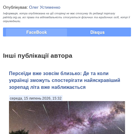
Опублікував:
Олег Устименко
Інформація, котра опублікована на цій сторінці не має стосунку до редакції порталу
patrioty.org.ua, всі права та відповідальність стосуються фізичних та юридичних осіб, котрі її
оприлюднили.
FaceBook
Disqus
Інші публікації автора
Персеїди вже зовсім близько: Де та коли
українці зможуть спостерігати найяскравіший
зорепад літа вже наближається
середа, 15 липень 2026, 15:32