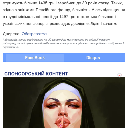
отримують більше 1435 грн і заробили до 30 років стажу. Таких,
згідно з оцінками Пенсійного фонду, більшість. А ось підвищення
в грудні мінімальної пенсії до 1497 грн торкнеться більшості
українських пенсіонерів, розповідає дослідник Лідія Ткаченко.
Джерело:
Обозреватель
Інформація, котра опублікована на цій сторінці не має стосунку до редакції порталу
patrioty.org.ua, всі права та відповідальність стосуються фізичних та юридичних осіб, котрі її
оприлюднили.
FaceBook
Disqus
СПОНСОРСЬКИЙ КОНТЕНТ