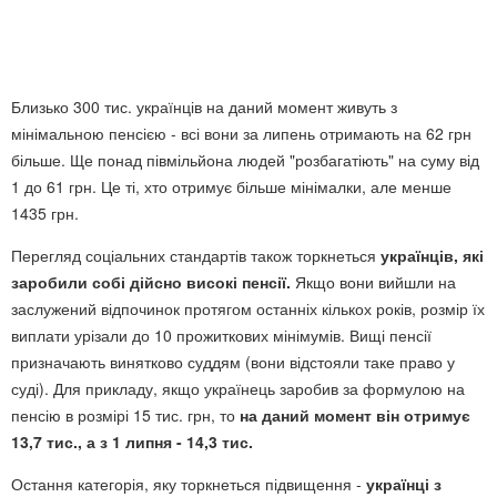
Близько 300 тис. українців на даний момент живуть з
мінімальною пенсією - всі вони за липень отримають на 62 грн
більше. Ще понад півмільйона людей "розбагатіють" на суму від
1 до 61 грн. Це ті, хто отримує більше мінімалки, але менше
1435 грн.
Перегляд соціальних стандартів також торкнеться
українців, які
заробили собі дійсно високі пенсії.
Якщо вони вийшли на
заслужений відпочинок протягом останніх кількох років, розмір їх
виплати урізали до 10 прожиткових мінімумів. Вищі пенсії
призначають винятково суддям (вони відстояли таке право у
суді). Для прикладу, якщо українець заробив за формулою на
пенсію в розмірі 15 тис. грн, то
на даний момент він отримує
13,7 тис., а з 1 липня - 14,3 тис.
Остання категорія, яку торкнеться підвищення -
українці з