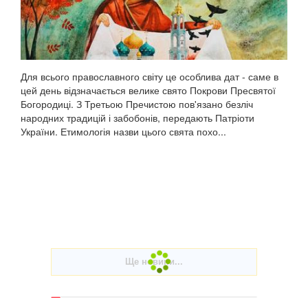
Для всього православного світу це особлива дат - саме в
цей день відзначається велике свято Покрови Пресвятої
Богородиці. З Третьою Пречистою пов'язано безліч
народних традицій і забобонів, передають Патріоти
України. Етимологія назви цього свята похо...