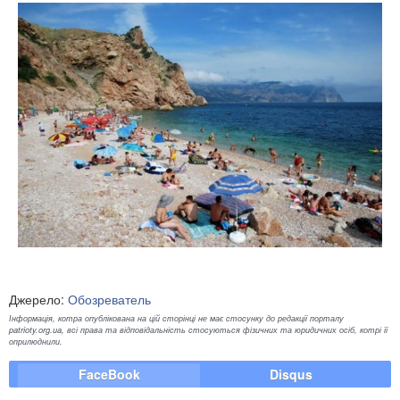
Джерело:
Обозреватель
Інформація, котра опублікована на цій сторінці не має стосунку до редакції порталу
patrioty.org.ua, всі права та відповідальність стосуються фізичних та юридичних осіб, котрі її
оприлюднили.
FaceBook
Disqus