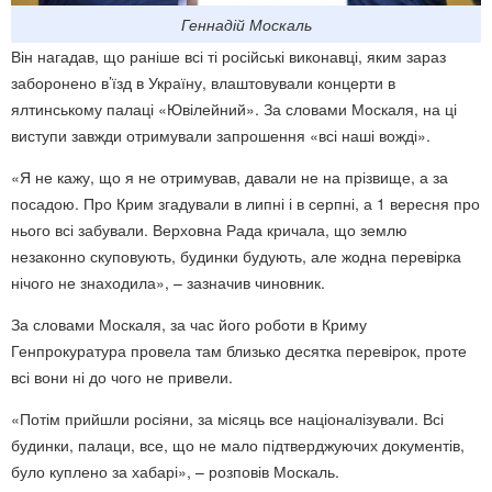
Геннадій Москаль
Він нагадав, що раніше всі ті російські виконавці, яким зараз
заборонено в’їзд в Україну, влаштовували концерти в
ялтинському палаці «Ювілейний». За словами Москаля, на ці
виступи завжди отримували запрошення «всі наші вожді».
«Я не кажу, що я не отримував, давали не на прізвище, а за
посадою. Про Крим згадували в липні і в серпні, а 1 вересня про
нього всі забували. Верховна Рада кричала, що землю
незаконно скуповують, будинки будують, але жодна перевірка
нічого не знаходила», – зазначив чиновник.
За словами Москаля, за час його роботи в Криму
Генпрокуратура провела там близько десятка перевірок, проте
всі вони ні до чого не привели.
«Потім прийшли росіяни, за місяць все націоналізували. Всі
будинки, палаци, все, що не мало підтверджуючих документів,
було куплено за хабарі», – розповів Москаль.