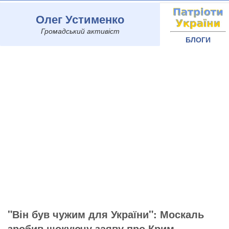
Олег Устименко
Громадський активіст
БЛОГИ
"Він був чужим для України": Москаль
зробив шокуючу заяву про Крим