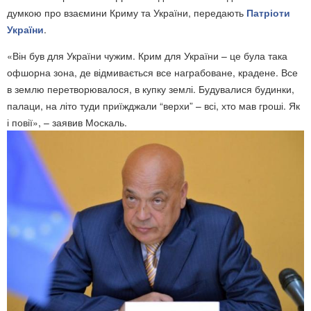
думкою про взаємини Криму та України, передають
Патріоти
України
.
«Він був для України чужим. Крим для України – це була така
офшорна зона, де відмивається все награбоване, крадене. Все
в землю перетворювалося, в купку землі. Будувалися будинки,
палаци, на літо туди приїжджали “верхи” – всі, хто мав гроші. Як
і повії», – заявив Москаль.