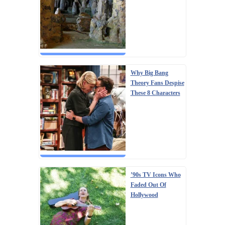
Why Big Bang
Theory Fans Despise
These 8 Characters
’90s TV Icons Who
Faded Out Of
Hollywood