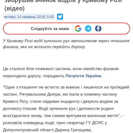
(відео)
Twitter
четвер, 14 червень 2018, 5:45
Слідкуйте за нами
У Кривому Розі водії зупинили рух автошляхом через пташеня
фазана, яке не встигло перейти дорогу.
Це сталося біля пожежної частини, коли сімейство фазанів
переходило дорогу, передають
Патріоти України
.
"Одне з пташенят не встигло за мамою і лишилося на проїжджій
частині. Рятувальники Дніпра, які їхали в пожежну частину
Кривого Рогу, стали свідками інциденту і дякують водіям за
допомогу птахам. Водії зупинили рух і допомогли родині
возз'єднатися знову, тим самим врятували маленьке життя", -
розповіла очевидець події, прес-секретар ГУ ДСНС у
Дніпропетровській області Дарина Гречіщева.