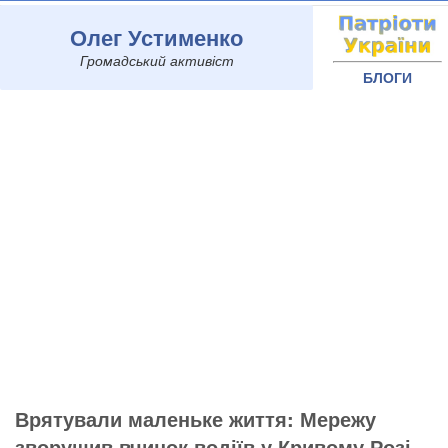
Олег Устименко
Громадський активіст
БЛОГИ
Врятували маленьке життя: Мережу
зворушив вчинок водіїв у Кривому Розі