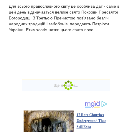
Для всього православного світу це особлива дат - саме в
цей день відзначається велике свято Покрови Пресвятої
Богородиці. З Третьою Пречистою пов'язано безліч
народних традицій і забобонів, передають Патріоти
України. Етимологія назви цього свята похо...
17 Rare Churches
Underground That
Still Exist