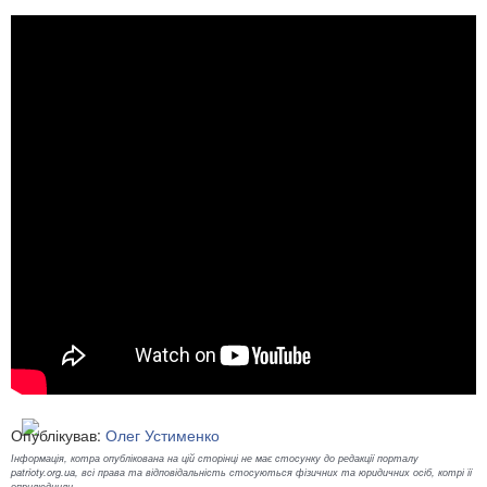
Опублікував:
Олег Устименко
Інформація, котра опублікована на цій сторінці не має стосунку до редакції порталу
patrioty.org.ua, всі права та відповідальність стосуються фізичних та юридичних осіб, котрі її
оприлюднили.