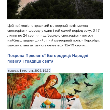
Цей неймовірно красивий метеорний потік можна
спостерігати щороку у один і той самий період року. З 17
липня по 24 серпня над Землею спостерігатиметься
найбільш видовищний літній метеорний потік - Персеїди,
максимальна активність очікується 12–13 серпн...
Покрова Пресвятої Богородиці: Народні
повір'я і традиції свята
середа, 1 жовтень 2025, 19:50