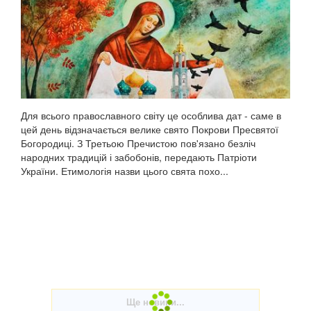
Для всього православного світу це особлива дат - саме в
цей день відзначається велике свято Покрови Пресвятої
Богородиці. З Третьою Пречистою пов'язано безліч
народних традицій і забобонів, передають Патріоти
України. Етимологія назви цього свята похо...