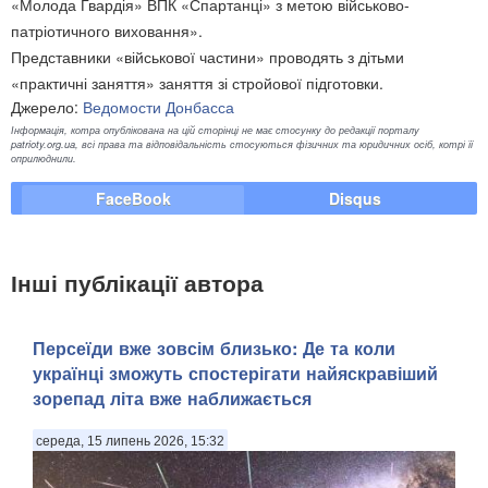
«Молода Гвардія» ВПК «Спартанці» з метою військово-
патріотичного виховання».
Представники «військової частини» проводять з дітьми
«практичні заняття» заняття зі стройової підготовки.
Джерело:
Ведомости Донбасса
Інформація, котра опублікована на цій сторінці не має стосунку до редакції порталу
patrioty.org.ua, всі права та відповідальність стосуються фізичних та юридичних осіб, котрі її
оприлюднили.
FaceBook
Disqus
Інші публікації автора
Персеїди вже зовсім близько: Де та коли
українці зможуть спостерігати найяскравіший
зорепад літа вже наближається
середа, 15 липень 2026, 15:32