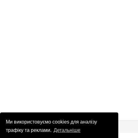
Ми використовуємо cookies для аналізу
© Патріоти України 2026
Правова інформація
трафіку та реклами.
Детальніше
info
@
patrioty.org.ua