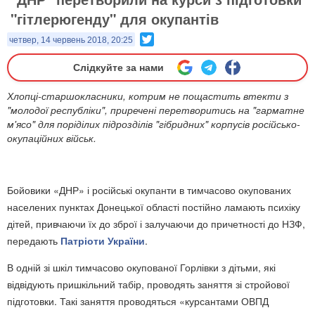
"гітлерюгенду" для окупантів
Twitter
четвер, 14 червень 2018, 20:25
Слідкуйте за нами
Хлопці-старшокласники, котрим не пощастить втекти з
"молодої республіки", приречені перетворитись на "гарматне
м'ясо" для поріділих підрозділів "гібридних" корпусів російсько-
окупаційних військ.
Бойовики «ДНР» і російські окупанти в тимчасово окупованих
населених пунктах Донецької області постійно ламають психіку
дітей, привчаючи їх до зброї і залучаючи до причетності до НЗФ,
передають
Патріоти України
.
В одній зі шкіл тимчасово окупованої Горлівки з дітьми, які
відвідують пришкільний табір, проводять заняття зі стройової
підготовки. Такі заняття проводяться «курсантами ОВПД