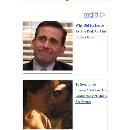
Why Did He Leave
At The Peak Of This
Show's Run?
To Steamy To
Stream? Not For The
Bridgertons! 9 Must-
See Scenes