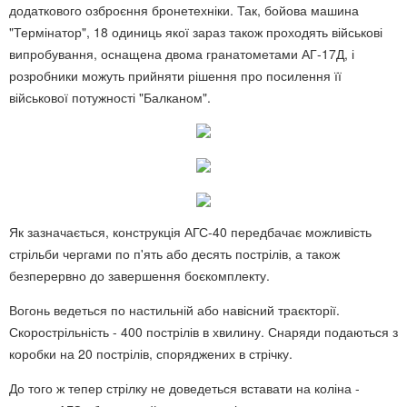
додаткового озброєння бронетехніки. Так, бойова машина
"Термінатор", 18 одиниць якої зараз також проходять військові
випробування, оснащена двома гранатометами АГ-17Д, і
розробники можуть прийняти рішення про посилення її
військової потужності "Балканом".
Як зазначається, конструкція АГС-40 передбачає можливість
стрільби чергами по п'ять або десять пострілів, а також
безперервно до завершення боєкомплекту.
Вогонь ведеться по настильній або навісний траєкторії.
Скорострільність - 400 пострілів в хвилину. Снаряди подаються з
коробки на 20 пострілів, споряджених в стрічку.
До того ж тепер стрілку не доведеться вставати на коліна -