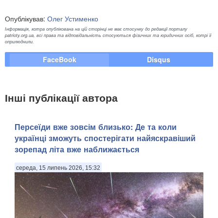
Опублікував:
Олег Устименко
Інформація, котра опублікована на цій сторінці не має стосунку до редакції порталу
patrioty.org.ua, всі права та відповідальність стосуються фізичних та юридичних осіб, котрі її
оприлюднили.
FaceBook
Disqus
Інші публікації автора
Персеїди вже зовсім близько: Де та коли
українці зможуть спостерігати найяскравіший
зорепад літа вже наближається
середа, 15 липень 2026, 15:32