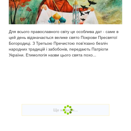
Для всього православного світу це особлива дат - саме в
цей день відзначається велике свято Покрови Пресвятої
Богородиці. З Третьою Пречистою пов'язано безліч
народних традицій і забобонів, передають Патріоти
України. Етимологія назви цього свята похо...