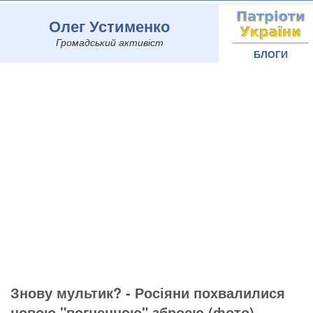
Олег Устименко
Громадський активіст
БЛОГИ
Знову мультик? - Росіяни похвалилися
новою "вогненною" зброєю (фото)