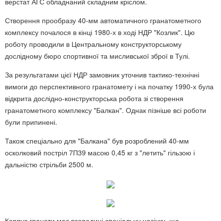
верстат АГС обладнаний складним кріслом.
Створення прообразу 40-мм автоматичного гранатометного
комплексу почалося в кінці 1980-х в ході НДР "Козлик". Цю
роботу проводили в Центральному конструкторському
дослідному бюро спортивної та мисливської зброї в Тулі.
За результатами цієї НДР замовник уточнив тактико-технічні
вимоги до перспективного гранатомету і на початку 1990-х була
відкрита дослідно-конструкторська робота зі створення
гранатометного комплексу "Балкан". Однак пізніше всі роботи
були припинені.
Також спеціально для "Балкана" був розроблений 40-мм
осколковий постріл 7П39 масою 0,45 кг з "летить" гільзою і
дальністю стрільби 2500 м.
Корпус гранати має всередині спеціальну насічку, що