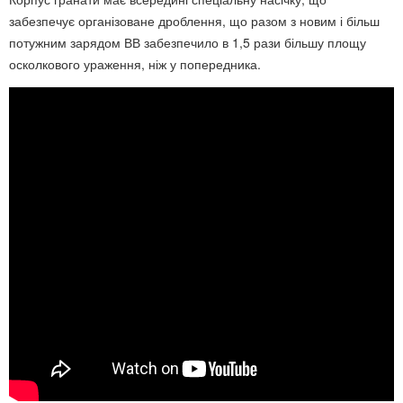
забезпечує організоване дроблення, що разом з новим і більш
потужним зарядом ВВ забезпечило в 1,5 рази більшу площу
осколкового ураження, ніж у попередника.