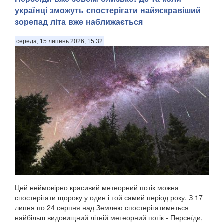
українці зможуть спостерігати найяскравіший
зорепад літа вже наближається
середа, 15 липень 2026, 15:32
Цей неймовірно красивий метеорний потік можна
спостерігати щороку у один і той самий період року. З 17
липня по 24 серпня над Землею спостерігатиметься
найбільш видовищний літній метеорний потік - Персеїди,