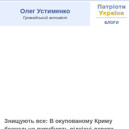
Олег Устименко
Громадський активіст
БЛОГИ
Знищують все: В окупованому Криму
безжально вирубують рідкісні дерева