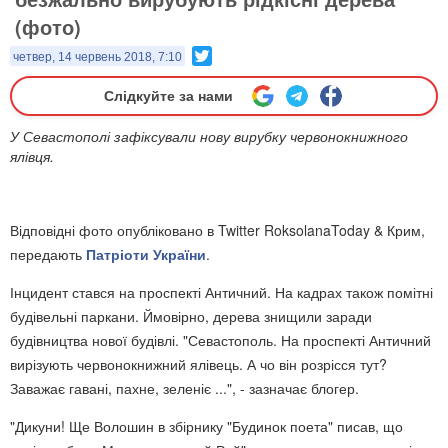
(фото)
Twitter
четвер, 14 червень 2018, 7:10
Слідкуйте за нами
У Севастополі зафіксували нову вирубку червонокнижного
ялівця.
Відповідні фото опубліковано в Twitter RoksolanaToday & Крим,
передають
Патріоти України
.
Інцидент стався на проспекті Античний. На кадрах також помітні
будівельні паркани. Ймовірно, дерева знищили заради
будівництва нової будівлі. "Севастополь. На проспекті Античний
вирізують червонокнижний ялівець. А чо він розрісся тут?
Заважає гавані, пахне, зеленіє ...", - зазначає блогер.
"Дикуни! Ще Волошин в збірнику "Будинок поета" писав, що