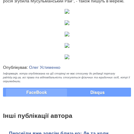
росія згубила Мусульманський Рай", - також пишуть в мережі.
Опублікував:
Олег Устименко
Інформація, котра опублікована на цій сторінці не має стосунку до редакції порталу
patrioty.org.ua, всі права та відповідальність стосуються фізичних та юридичних осіб, котрі її
оприлюднили.
FaceBook
Disqus
Інші публікації автора
Персеїди вже зовсім близько: Де та коли