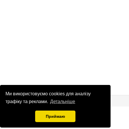
Ми використовуємо cookies для аналізу
© Патріоти України 2026
Правова інформація
трафіку та реклами.
Детальніше
info
@
patrioty.org.ua
Приймаю